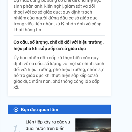
Dự thảo cũng bổ sung cơ chế để cha mẹ học
sinh phản ánh, kiến nghị, giám sát và đối
thoại với cơ sở giáo dục; quy định trách
nhiệm của người đứng đầu cơ sở giáo dục
trong việc tiếp nhận, xử lý phản ánh và công
khai thông tin.
Cơ cấu, số lượng, chế độ đối với hiệu trưởng,
hiệu phó khi sắp xếp cơ sở giáo dục
Ủy ban nhân dân cấp xã thực hiện các quy
định về cơ cấu, số lượng và một số chính sách
đối với hiệu trưởng, phó hiệu trưởng, nhân sự
hỗ trợ giáo dục khi thực hiện sắp xếp cơ sở
giáo dục mầm non, phổ thông công lập cấp
xã.
Bạn đọc quan tâm
Liên tiếp xảy ra các vụ
đuối nước trên biển