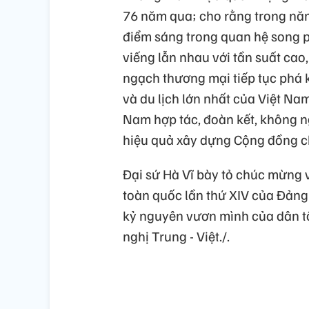
76 năm qua; cho rằng trong năm
điểm sáng trong quan hệ song p
viếng lẫn nhau với tần suất cao,
ngạch thương mại tiếp tục phá k
và du lịch lớn nhất của Việt N
Nam hợp tác, đoàn kết, không n
hiệu quả xây dựng Cộng đồng ch
Đại sứ Hà Vĩ bày tỏ chúc mừng v
toàn quốc lần thứ XIV của Đảng
kỷ nguyên vươn mình của dân tộ
nghị Trung - Việt./.