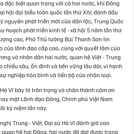
đặc biệt quan trọng với cả hai nước, khi Đảng
i hội đại biểu toàn quốc lần thứ XIV, đánh dấu
ỷ nguyên phát triển mới của dân tộc, Trung Quốc
y hoạch phát triển kinh tế - xã hội 5 năm lần thứ
 lượng cao, Phó Thủ tướng Bùi Thanh Sơn tin
ạo của lãnh đạo cấp cao, cùng với quyết tâm của
ương và nhân dân hai nước, quan hệ Việt - Trung
o chiều sâu, ổn định và bền vững lâu dài, vì hạnh
sự nghiệp hòa bình và tiến bộ của nhân loại.
 Hà Vĩ bày tỏ trân trọng và chân thành cảm ơn
hay mặt Lãnh đạo Đảng, Chính phủ Việt Nam
ãi kỷ niệm lần này.
 nghị Trung - Việt, Đại sứ Hà Vĩ đánh giá cao
quan hệ hai Đảng, hai nước đã đạt được trong