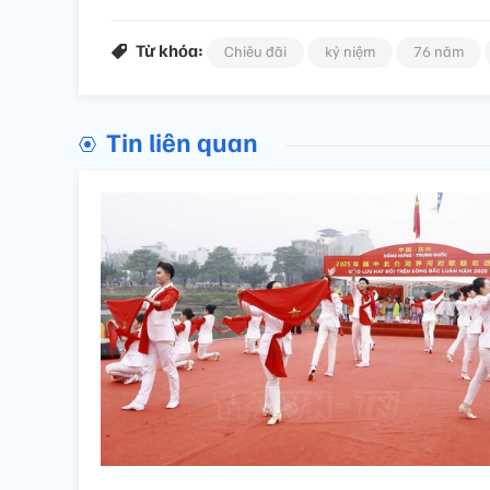
Từ khóa:
Chiêu đãi
kỷ niệm
76 năm
Tin liên quan