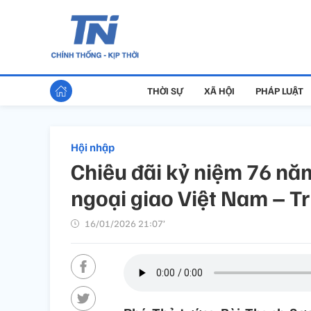
THỜI SỰ
XÃ HỘI
PHÁP LUẬT
Hội nhập
Chiêu đãi kỷ niệm 76 nă
ngoại giao Việt Nam – T
16/01/2026 21:07’