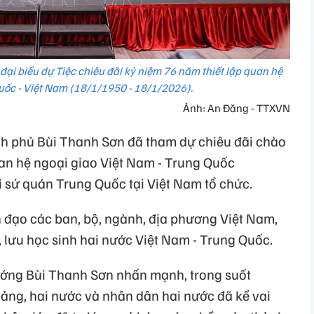
ại biểu dự Tiệc chiêu đãi kỷ niệm 76 năm thiết lập quan hệ
uốc - Việt Nam (18/1/1950 - 18/1/2026).
Ảnh: An Đăng - TTXVN
nh phủ Bùi Thanh Sơn đã tham dự chiêu đãi chào
an hệ ngoại giao Việt Nam - Trung Quốc
i sứ quán Trung Quốc tại Việt Nam tổ chức.
h đạo các ban, bộ, ngành, địa phương Việt Nam,
 lưu học sinh hai nước Việt Nam - Trung Quốc.
 tướng Bùi Thanh Sơn nhấn mạnh, trong suốt
ng, hai nước và nhân dân hai nước đã kề vai