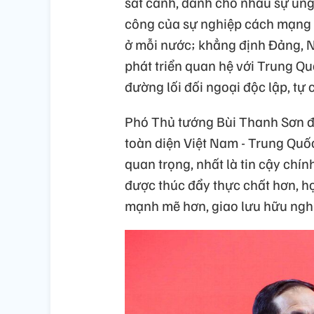
sát cánh, dành cho nhau sự ủng 
công của sự nghiệp cách mạng g
ở mỗi nước; khẳng định Đảng, N
phát triển quan hệ với Trung Qu
đường lối đối ngoại độc lập, tự
Phó Thủ tướng Bùi Thanh Sơn đá
toàn diện Việt Nam - Trung Quốc
quan trọng, nhất là tin cậy chín
được thúc đẩy thực chất hơn, hợ
mạnh mẽ hơn, giao lưu hữu nghị