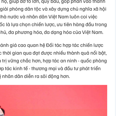
hộ, giúp đỡ to lớn, quý báu, góp phần vào thành
iải phóng dân tộc và xây dựng chủ nghĩa xã hội
hà nước và nhân dân Việt Nam luôn coi việc
ốc là lựa chọn chiến lược, ưu tiên hàng đầu trong
 chủ, đa phương hóa, đa dạng hóa của Việt Nam.
nh giá cao quan hệ Đối tác hợp tác chiến lược
 thời gian qua đạt được nhiều thành quả nổi bật,
h trị vững chắc hơn, hợp tác an ninh - quốc phòng
p tác kinh tế - thương mại và đầu tư phát triển
 nhân dân diễn ra sôi động hơn.