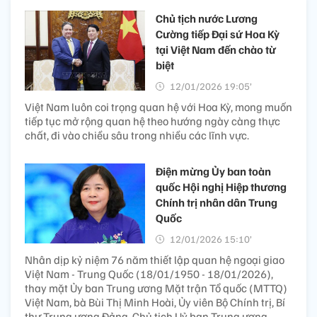
Chủ tịch nước Lương
Cường tiếp Đại sứ Hoa Kỳ
tại Việt Nam đến chào từ
biệt
12/01/2026 19:05’
Việt Nam luôn coi trọng quan hệ với Hoa Kỳ, mong muốn
tiếp tục mở rộng quan hệ theo hướng ngày càng thực
chất, đi vào chiều sâu trong nhiều các lĩnh vực.
Điện mừng Ủy ban toàn
quốc Hội nghị Hiệp thương
Chính trị nhân dân Trung
Quốc
12/01/2026 15:10’
Nhân dịp kỷ niệm 76 năm thiết lập quan hệ ngoại giao
Việt Nam - Trung Quốc (18/01/1950 - 18/01/2026),
thay mặt Ủy ban Trung ương Mặt trận Tổ quốc (MTTQ)
Việt Nam, bà Bùi Thị Minh Hoài, Ủy viên Bộ Chính trị, Bí
thư Trung ương Đảng, Chủ tịch Uỷ ban Trung ương