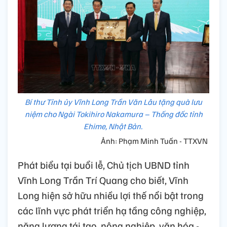
Bí thư Tỉnh ủy Vĩnh Long Trần Văn Lâu tặng quà lưu
niệm cho Ngài Tokihiro Nakamura – Thống đốc tỉnh
Ehime, Nhật Bản.
Ảnh: Phạm Minh Tuấn - TTXVN
Phát biểu tại buổi lễ, Chủ tịch UBND tỉnh
Vĩnh Long Trần Trí Quang cho biết, Vĩnh
Long hiện sở hữu nhiều lợi thế nổi bật trong
các lĩnh vực phát triển hạ tầng công nghiệp,
năng lượng tái tạo, nông nghiệp, văn hóa -