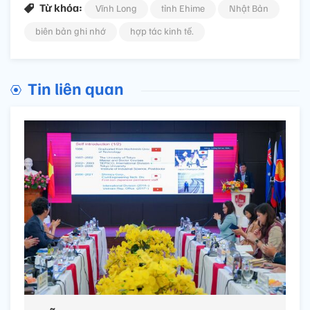
Từ khóa:
Vĩnh Long
tỉnh Ehime
Nhật Bản
biên bản ghi nhớ
hợp tác kinh tế.
Tin liên quan