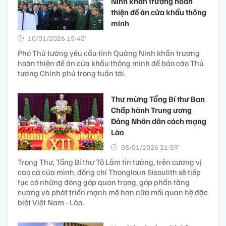
Ninh khẩn trương hoàn
thiện đề án cửa khẩu thông
minh
10/01/2026 15:43’
Phó Thủ tướng yêu cầu tỉnh Quảng Ninh khẩn trương
hoàn thiện đề án cửa khẩu thông minh để báo cáo Thủ
tướng Chính phủ trong tuần tới.
Thư mừng Tổng Bí thư Ban
Chấp hành Trung ương
Đảng Nhân dân cách mạng
Lào
08/01/2026 21:59’
Trong Thư, Tổng Bí thư Tô Lâm tin tưởng, trên cương vị
cao cả của mình, đồng chí Thongloun Sisoulith sẽ tiếp
tục có những đóng góp quan trọng, góp phần tăng
cường và phát triển mạnh mẽ hơn nữa mối quan hệ đặc
biệt Việt Nam - Lào.