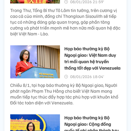
08/01/2026 21:59’
Trong Thư, Tổng Bí thư Tô Lâm tin tưởng, trên cương vị
cao cả của mình, đồng chí Thongloun Sisoulith sẽ tiếp
tục có những đóng góp quan trọng, góp phần tăng
cường và phát triển mạnh mẽ hơn nữa mối quan hệ đặc
biệt Việt Nam - Lào.
Họp báo thường kỳ Bộ
Ngoại giao: Việt Nam duy
trì mối quan hệ truyền
thống tốt đẹp với Venezuela
08/01/2026 18:04’
Chiều 8/1, tại họp báo thường kỳ Bộ Ngoại giao, Người
phát ngôn Phạm Thu Hằng cho biết Việt Nam mong
muốn tiếp tục thúc đẩy hợp tác phù hợp với khuôn khổ
Đối tác toàn diện với Venezuela.
Họp báo thường kỳ Bộ
Ngoại giao: Cộng đồng
quốc tế ghi nhận thành tựu