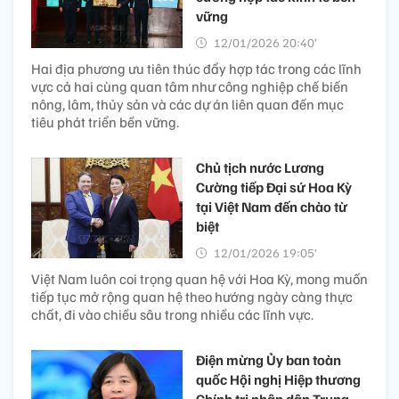
vững
12/01/2026 20:40’
Hai địa phương ưu tiên thúc đẩy hợp tác trong các lĩnh
vực cả hai cùng quan tâm như công nghiệp chế biến
nông, lâm, thủy sản và các dự án liên quan đến mục
tiêu phát triển bền vững.
Chủ tịch nước Lương
Cường tiếp Đại sứ Hoa Kỳ
tại Việt Nam đến chào từ
biệt
12/01/2026 19:05’
Việt Nam luôn coi trọng quan hệ với Hoa Kỳ, mong muốn
tiếp tục mở rộng quan hệ theo hướng ngày càng thực
chất, đi vào chiều sâu trong nhiều các lĩnh vực.
Điện mừng Ủy ban toàn
quốc Hội nghị Hiệp thương
Chính trị nhân dân Trung