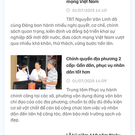
mạng Việt Nam
01/07/2025 14:10’
TBT Nguyễn Văn Linh đã
cùng Đảng ban hành nhiều nghị quyết, cơ chế, chính
sách quan trọng, kiên định và đồng bộ triển khai sự
nghiệp đổi mới đất nước, đưa cách mạng Việt Nam vượt
qua nhiều khó khăn, thử thách, vững bước tiến lên.
Chính quyền địa phương 2
cấp: Gần dân, phục vụ nhân
dân tốt hơn
01/07/2025 14:09’
Trung tâm Phục vụ hành
chính công tại các xã, phường vận dụng đúng văn bản
chỉ đạo của các địa phương, chuẩn bị đầy đủ điều kiện
cơ sở vật chất để cán bộ công chức làm việc và nhân
dân đến liên hệ công tác, đảm bảo môi trường sạch và
đẹp.