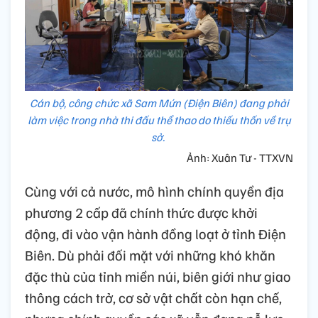
Cán bộ, công chức xã Sam Mứn (Điện Biên) đang phải
làm việc trong nhà thi đấu thể thao do thiếu thốn về trụ
sở.
Ảnh: Xuân Tư - TTXVN
Cùng với cả nước, mô hình chính quyền địa
phương 2 cấp đã chính thức được khởi
động, đi vào vận hành đồng loạt ở tỉnh Điện
Biên. Dù phải đối mặt với những khó khăn
đặc thù của tỉnh miền núi, biên giới như giao
thông cách trở, cơ sở vật chất còn hạn chế,