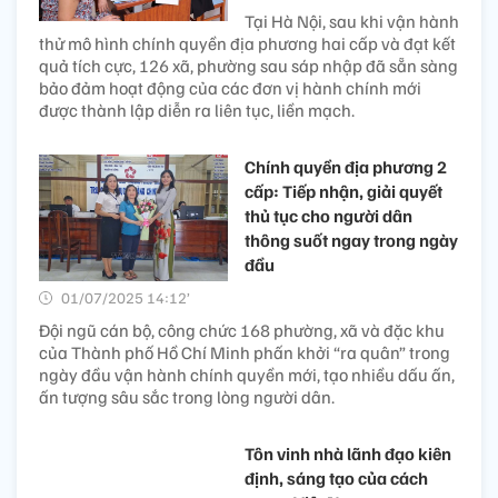
Tại Hà Nội, sau khi vận hành
thử mô hình chính quyền địa phương hai cấp và đạt kết
quả tích cực, 126 xã, phường sau sáp nhập đã sẵn sàng
bảo đảm hoạt động của các đơn vị hành chính mới
được thành lập diễn ra liên tục, liền mạch.
Chính quyền địa phương 2
cấp: Tiếp nhận, giải quyết
thủ tục cho người dân
thông suốt ngay trong ngày
đầu
01/07/2025 14:12’
Đội ngũ cán bộ, công chức 168 phường, xã và đặc khu
của Thành phố Hồ Chí Minh phấn khởi “ra quân” trong
ngày đầu vận hành chính quyền mới, tạo nhiều dấu ấn,
ấn tượng sâu sắc trong lòng người dân.
Tôn vinh nhà lãnh đạo kiên
định, sáng tạo của cách