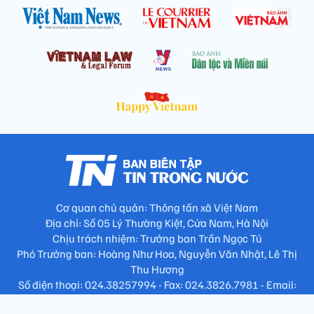
Cơ quan chủ quản: Thông tấn xã Việt Nam
Địa chỉ: Số 05 Lý Thường Kiệt, Cửa Nam, Hà Nội
Chịu trách nhiệm: Trưởng ban Trần Ngọc Tú
Phó Trưởng ban: Hoàng Như Hoa, Nguyễn Văn Nhật, Lê Thị
Thu Hương
Số điện thoại: 024.38257994 - Fax: 024.3826.7981 - Email:
tap.phongbien@gmail.com