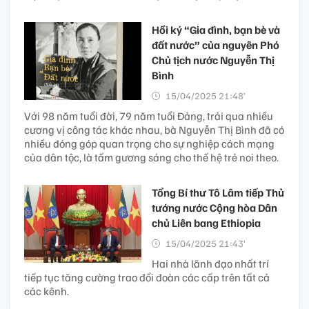
Hồi ký “Gia đình, bạn bè và
đất nước” của nguyên Phó
Chủ tịch nước Nguyễn Thị
Bình
15/04/2025 21:48’
Với 98 năm tuổi đời, 79 năm tuổi Đảng, trải qua nhiều
cương vị công tác khác nhau, bà Nguyễn Thị Bình đã có
nhiều đóng góp quan trọng cho sự nghiệp cách mạng
của dân tộc, là tấm gương sáng cho thế hệ trẻ noi theo.
Tổng Bí thư Tô Lâm tiếp Thủ
tướng nước Cộng hòa Dân
chủ Liên bang Ethiopia
15/04/2025 21:43’
Hai nhà lãnh đạo nhất trí
tiếp tục tăng cường trao đổi đoàn các cấp trên tất cả
các kênh.