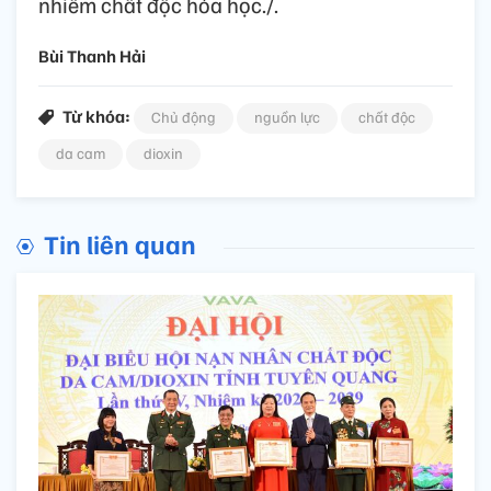
nhiễm chất độc hóa học./.
Bùi Thanh Hải
Từ khóa:
Chủ động
nguồn lực
chất độc
da cam
dioxin
Tin liên quan