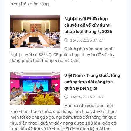
rừng trên diện rộng.
Nghị quyết Phiên họp
chuyên đề về xây dựng
pháp luật tháng 4/2025
16/04/2025 07:27’
Chính phủ vừa ban hành
Nghị quyết số 88/NQ-CP phiên họp chuyên đề về xây
dựng pháp luật tháng 4 năm 2025.
Việt Nam - Trung Quốc tăng
cường trao đổi công tác
quản lý biên giới
15/04/2025 21:49’
Hai bên đã vượt qua mọi
khó khăn thách thức, chủ động, linh hoạt, duy trì thực
hiện tốt cơ chế gặp gỡ, hội đàm, trao đổi thông tin qua
thư, điện thoại, đường dây nóng được 188 lần; gặp gỡ
trực tiếp 42 lần và tổ chức Hội đàm định kỳ một lần