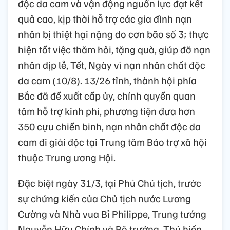
độc da cam và vận động nguồn lực đạt kết
quả cao, kịp thời hỗ trợ các gia đình nạn
nhân bị thiệt hại nặng do cơn bão số 3; thực
hiện tốt việc thăm hỏi, tặng quà, giúp đỡ nạn
nhân dịp lễ, Tết, Ngày vì nạn nhân chất độc
da cam (10/8). 13/26 tỉnh, thành hội phía
Bắc đã đề xuất cấp ủy, chính quyền quan
tâm hỗ trợ kinh phí, phương tiện đưa hơn
350 cựu chiến binh, nạn nhân chất độc da
cam đi giải độc tại Trung tâm Bảo trợ xã hội
thuộc Trung ương Hội.
Đặc biệt ngày 31/3, tại Phủ Chủ tịch, trước
sự chứng kiến của Chủ tịch nước Lương
Cường và Nhà vua Bỉ Philippe, Trung tướng
Nguyễn Hữu Chính và Bộ trưởng, Thủ hiến