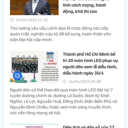
tính cách mạng, hành
động, khả thi cao
16/04/2025 11:32’
Thủ tướng yêu cầu Lãnh đạo tổ chức đảng các cấp
quán triệt, nghiên cứu kỹ để bổ sung, hoàn thiện văn
kiện Đại hội cấp mình.
Thành phố Hồ Chí Minh bố
trí 20 màn hình LED phục vụ
người dân xem lễ diễu binh,
diễu hành ngày 30/4
16/04/2025 09:38’
Người dân có thể theo dõi qua màn hình LED đặt tại 7
tuyến đường chính là: đường Lê Duẩn, Nam Kỳ Khởi
Nghĩa, Lê Lợi, Nguyễn Huệ, Đồng Khởi, Điện Biên Phủ và
Nguyễn Đình Chiểu; hoặc xem trên sóng truyền hình,
các nền tảng mạng xã hội.
Diện tích và dân số của 23