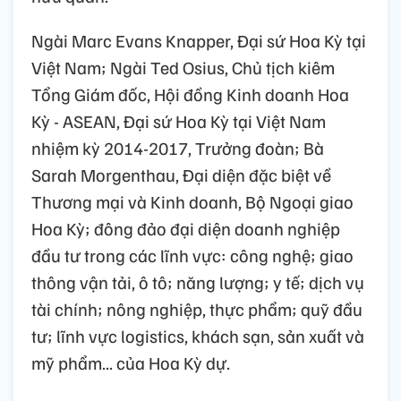
Ngài Marc Evans Knapper, Đại sứ Hoa Kỳ tại
Việt Nam; Ngài Ted Osius, Chủ tịch kiêm
Tổng Giám đốc, Hội đồng Kinh doanh Hoa
Kỳ - ASEAN, Đại sứ Hoa Kỳ tại Việt Nam
nhiệm kỳ 2014-2017, Trưởng đoàn; Bà
Sarah Morgenthau, Đại diện đặc biệt về
Thương mại và Kinh doanh, Bộ Ngoại giao
Hoa Kỳ; đông đảo đại diện doanh nghiệp
đầu tư trong các lĩnh vực: công nghệ; giao
thông vận tải, ô tô; năng lượng; y tế; dịch vụ
tài chính; nông nghiệp, thực phẩm; quỹ đầu
tư; lĩnh vực logistics, khách sạn, sản xuất và
mỹ phẩm... của Hoa Kỳ dự.