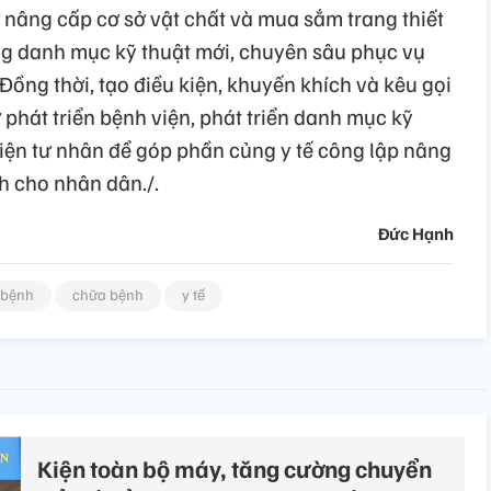
 nâng cấp cơ sở vật chất và mua sắm trang thiết
sung danh mục kỹ thuật mới, chuyên sâu phục vụ
ồng thời, tạo điều kiện, khuyến khích và kêu gọi
phát triển bệnh viện, phát triển danh mục kỹ
viện tư nhân để góp phần củng y tế công lập nâng
h cho nhân dân./.
Đức Hạnh
 bệnh
chữa bệnh
y tế
Kiện toàn bộ máy, tăng cường chuyển