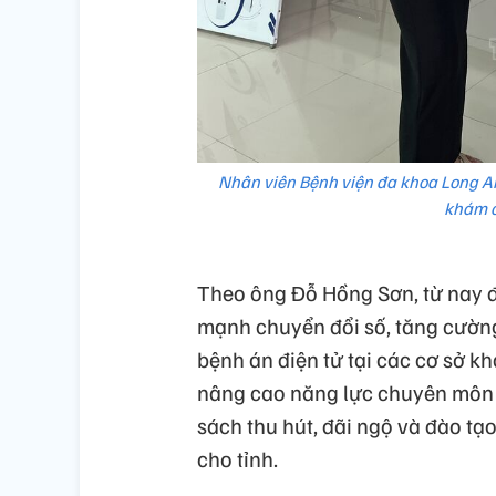
Nhân viên Bệnh viện đa khoa Long A
khám c
Theo ông Đỗ Hồng Sơn, từ nay đ
mạnh chuyển đổi số, tăng cường 
bệnh án điện tử tại các cơ sở kh
nâng cao năng lực chuyên môn 
sách thu hút, đãi ngộ và đào tạ
cho tỉnh.