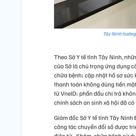
Tây Ninh hướng 
Theo Sở Y tế tỉnh Tây Ninh, nh
của Sở là chú trọng ứng dụng c
chữa bệnh; cập nhật hồ sơ sức k
thanh toán không dùng tiền mặt 
tử VneID; phấn đấu chi trả khô
chính sách an sinh xã hội đã có
Giám đốc Sở Y tế tỉnh Tây Ninh
công tác chuyển đổi số được tr
điện tử - Khám, chữa bệnh sử d