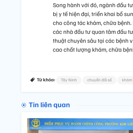
Song hành với đó, ngành đầu tư
bị y tế hiện đại, triển khai bổ 
cho công tác khám, chữa bệnh. Đ
các nhà đầu tư quan tâm đầu tư 
thuật chuyên sâu tại các bệnh 
cao chất lượng khám, chữa bện
Từ khóa:
Tây Ninh
chuyển đổi số
khám
Tin liên quan