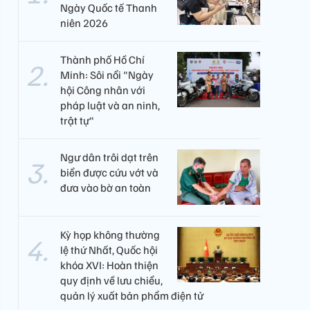
Ngày Quốc tế Thanh
niên 2026
Thành phố Hồ Chí
Minh: Sôi nổi "Ngày
hội Công nhân với
pháp luật và an ninh,
trật tự"
Ngư dân trôi dạt trên
biển được cứu vớt và
đưa vào bờ an toàn
Kỳ họp không thường
lệ thứ Nhất, Quốc hội
khóa XVI: Hoàn thiện
quy định về lưu chiểu,
quản lý xuất bản phẩm điện tử