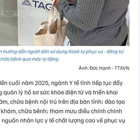
n hướng dẫn người dân sử dụng Kiosk tự phục vụ - đăng ký
hữa bệnh qua máy tự động.
Ảnh: Đức Hạnh - TTXVN
ến cuối năm 2025, ngành Y tế tỉnh tiếp tục đẩy
quản lý hồ sơ sức khỏe điện tử và triển khai
ám, chữa bệnh nội trú trên địa bàn tỉnh; đào tạo
khám, chữa bênh; tham mưu điều chỉnh chính
o nguồn nhân lực y tế chất lượng cao về phục vụ