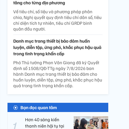
tăng cho từng địa phương
Về tiêu chí, số liệu và phương pháp phân
chia, Nghị quyết quy định tiêu chí dân số, tiêu
chí diện tích tự nhiên, tiêu chí GRDP bình
quân đầu người.
Danh mục trang thiết bị bảo đảm huấn
luyện, diễn tập, ứng phó, khắc phục hậu quả
trong tình trạng khẩn cấp
Phó Thủ tướng Phan Văn Giang đã ký Quyết
định số 1508/QĐ-TTg ngày 7/8/2026 ban
hành Danh mục trang thiết bị bảo đảm cho
huấn luyện, diễn tập, ứng phó, khắc phục hậu
quả trong tình trạng khẩn cấp.
Bạn đọc quan tâm
Hơn 40 sáng kiến
thanh niên hội tụ tại