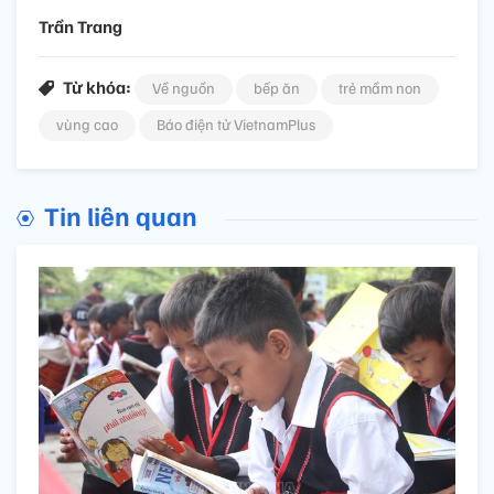
Trần Trang
Từ khóa:
Về nguồn
bếp ăn
trẻ mầm non
vùng cao
Báo điện tử VietnamPlus
Tin liên quan