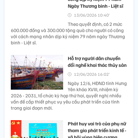
Ngày Thương binh - Liệt sĩ
13/06/2026 10:40’
Theo quyết định, có 2 mức
600.000 đồng và 300.000 tặng quà cho người có công
với cách mạng nhân dịp kỷ niệm 79 năm ngày Thương
binh - Liệt sĩ.
Hỗ trợ người dân chuyển
đổi nghề khai thác thủy sản
12/06/2026 16:02’
Ngày 12/6, HĐND tỉnh Hưng
Yên khóa XVIII, nhiệm kỳ
2026 - 2031, tổ chức kỳ họp thứ hai, quyết nghị nhiều
vấn đề cấp thiết phục vụ yêu cầu phát triển của tỉnh
trong giai đoạn mới.
Phát huy vai trò của phụ nữ
tham gia phát triển kinh tế -
xã hội vùng biên cương