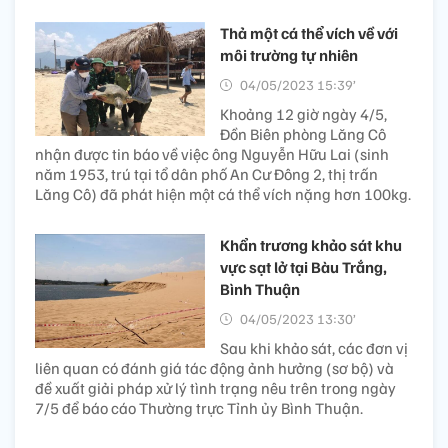
Thả một cá thể vích về với
môi trường tự nhiên
04/05/2023 15:39’
Khoảng 12 giờ ngày 4/5,
Đồn Biên phòng Lăng Cô
nhận được tin báo về việc ông Nguyễn Hữu Lai (sinh
năm 1953, trú tại tổ dân phố An Cư Đông 2, thị trấn
Lăng Cô) đã phát hiện một cá thể vích nặng hơn 100kg.
Khẩn trương khảo sát khu
vực sạt lở tại Bàu Trắng,
Bình Thuận
04/05/2023 13:30’
Sau khi khảo sát, các đơn vị
liên quan có đánh giá tác động ảnh hưởng (sơ bộ) và
đề xuất giải pháp xử lý tình trạng nêu trên trong ngày
7/5 để báo cáo Thường trực Tỉnh ủy Bình Thuận.