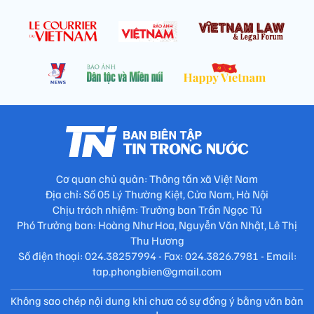
Cơ quan chủ quản: Thông tấn xã Việt Nam
Địa chỉ: Số 05 Lý Thường Kiệt, Cửa Nam, Hà Nội
Chịu trách nhiệm: Trưởng ban Trần Ngọc Tú
Phó Trưởng ban: Hoàng Như Hoa, Nguyễn Văn Nhật, Lê Thị
Thu Hương
Số điện thoại: 024.38257994 - Fax: 024.3826.7981 - Email:
tap.phongbien@gmail.com
Không sao chép nội dung khi chưa có sự đồng ý bằng văn bản