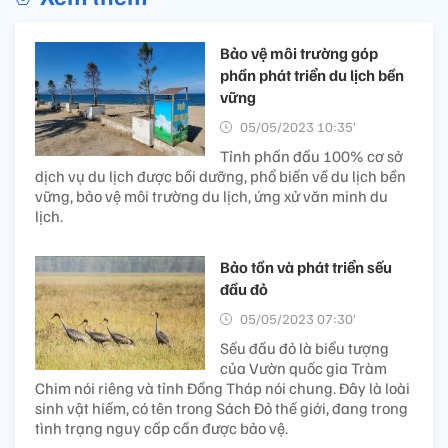
Bảo vệ môi trường góp
phần phát triển du lịch bền
vững
05/05/2023 10:35’
Tỉnh phấn đấu 100% cơ sở
dịch vụ du lịch được bồi dưỡng, phổ biến về du lịch bền
vững, bảo vệ môi trường du lịch, ứng xử văn minh du
lịch.
Bảo tồn và phát triển sếu
đầu đỏ
05/05/2023 07:30’
Sếu đầu đỏ là biểu tượng
của Vườn quốc gia Tràm
Chim nói riêng và tỉnh Đồng Tháp nói chung. Đây là loài
sinh vật hiếm, có tên trong Sách Đỏ thế giới, đang trong
tình trạng nguy cấp cần được bảo vệ.