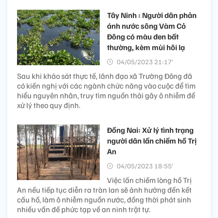
Tây Ninh : Người dân phản
ánh nước sông Vàm Cỏ
Đông có màu đen bất
thường, kèm mùi hôi lạ
04/05/2023 21:17’
Sau khi khảo sát thực tế, lãnh đạo xã Trường Đông đã
có kiến nghị với các ngành chức năng vào cuộc để tìm
hiểu nguyên nhân, truy tìm nguồn thải gây ô nhiễm để
xử lý theo quy định.
Đồng Nai: Xử lý tình trạng
người dân lấn chiếm hồ Trị
An
04/05/2023 18:55’
Việc lấn chiếm lòng hồ Trị
An nếu tiếp tục diễn ra tràn lan sẽ ảnh hưởng đến kết
cấu hồ, làm ô nhiễm nguồn nước, đồng thời phát sinh
nhiều vấn đề phức tạp về an ninh trật tự.