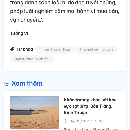
trong danh sách loài bị đe dọa tuyệt chủng,
pháp luật nghiêm cấm mọi hành vi mua bán,
vận chuyển./.
Tường Vi
Từ khóa:
Thừa Thiên - Huế
thả một cá thể vích
môi trường tự nhiên
Xem thêm
Khẩn trương khảo sát khu
vực sạt lở tại Bàu Trắng,
Bình Thuận
04/05/2023 13:30’
Sau khi khảo sát, các đơn vị