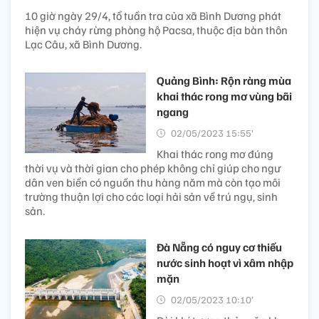
10 giờ ngày 29/4, tổ tuần tra của xã Bình Dương phát
hiện vụ cháy rừng phòng hộ Pacsa, thuộc địa bàn thôn
Lạc Câu, xã Bình Dương.
Quảng Bình: Rộn ràng mùa
khai thác rong mơ vùng bãi
ngang
02/05/2023 15:55’
Khai thác rong mơ đúng
thời vụ và thời gian cho phép không chỉ giúp cho ngư
dân ven biển có nguồn thu hàng năm mà còn tạo môi
trường thuận lợi cho các loại hải sản về trú ngụ, sinh
sản.
Đà Nẵng có nguy cơ thiếu
nước sinh hoạt vì xâm nhập
mặn
02/05/2023 10:10’