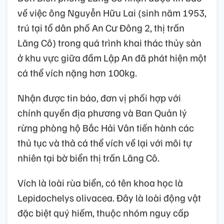
về việc ông Nguyễn Hữu Lai (sinh năm 1953,
trú tại tổ dân phố An Cư Đông 2, thị trấn
Lăng Cô) trong quá trình khai thác thủy sản
ở khu vực giữa đầm Lập An đã phát hiện một
cá thể vích nặng hơn 100kg.
Nhận được tin báo, đơn vị phối hợp với
chính quyền địa phương và Ban Quản lý
rừng phòng hộ Bắc Hải Vân tiến hành các
thủ tục và thả cá thể vích về lại với môi tự
nhiên tại bờ biển thị trấn Lăng Cô.
Vích là loài rùa biển, có tên khoa học là
Lepidochelys olivacea. Đây là loài động vật
đặc biệt quý hiếm, thuộc nhóm nguy cấp