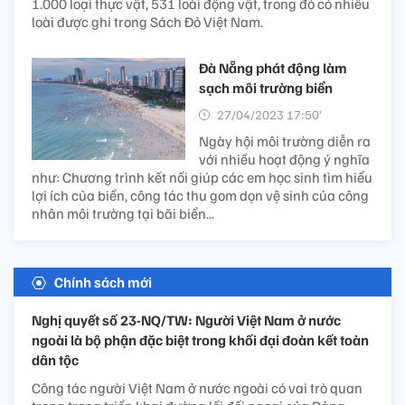
1.000 loại thực vật, 531 loài động vật, trong đó có nhiều
loài được ghi trong Sách Đỏ Việt Nam.
Đà Nẵng phát động làm
sạch môi trường biển
27/04/2023 17:50’
Ngày hội môi trường diễn ra
với nhiều hoạt động ý nghĩa
như: Chương trình kết nối giúp các em học sinh tìm hiểu
lợi ích của biển, công tác thu gom dọn vệ sinh của công
nhân môi trường tại bãi biển...
Chính sách mới
Nghị quyết số 23-NQ/TW: Người Việt Nam ở nước
ngoài là bộ phận đặc biệt trong khối đại đoàn kết toàn
dân tộc
Công tác người Việt Nam ở nước ngoài có vai trò quan