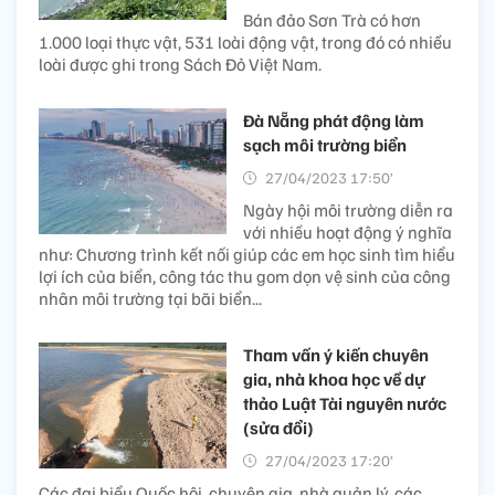
Bán đảo Sơn Trà có hơn
1.000 loại thực vật, 531 loài động vật, trong đó có nhiều
loài được ghi trong Sách Đỏ Việt Nam.
Đà Nẵng phát động làm
sạch môi trường biển
27/04/2023 17:50’
Ngày hội môi trường diễn ra
với nhiều hoạt động ý nghĩa
như: Chương trình kết nối giúp các em học sinh tìm hiểu
lợi ích của biển, công tác thu gom dọn vệ sinh của công
nhân môi trường tại bãi biển...
Tham vấn ý kiến chuyên
gia, nhà khoa học về dự
thảo Luật Tài nguyên nước
(sửa đổi)
27/04/2023 17:20’
Các đại biểu Quốc hội, chuyên gia, nhà quản lý, các