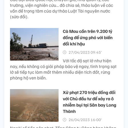
trường, viện nghiên cứu... đã chia sẻ, thảo luận về các
vấn đề trọng tâm của dự thảo Luật Tài nguyên nước
(sửa đổi).
Cà Mau cần trên 9.200 tỷ
đồng để ứng phó với biến
đổi khí hậu
27/04/2023 09:45’
Với tốc độ sạt lở như hiện
nay, nếu không có giải pháp bảo vệ ngay, tình trạng sạt
lở sẽ tiếp tục làm mất thêm nhiều diện tích đất, rừng
phòng hộ ven biển.
Xử phạt 270 triệu đồng đối
với Chủ đầu tư để xảy ra ô
nhiễm bụi tại Sân bay Long
Thành
26/04/2023 16:00’