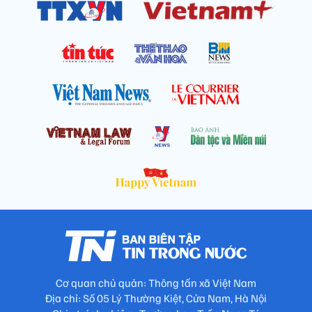
Cơ quan chủ quản: Thông tấn xã Việt Nam
Địa chỉ: Số 05 Lý Thường Kiệt, Cửa Nam, Hà Nội