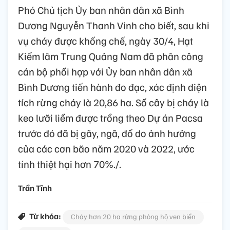
Phó Chủ tịch Ủy ban nhân dân xã Bình
Dương Nguyễn Thanh Vinh cho biết, sau khi
vụ cháy được khống chế, ngày 30/4, Hạt
Kiểm lâm Trung Quảng Nam đã phân công
cán bộ phối hợp với Ủy ban nhân dân xã
Bình Dương tiến hành đo đạc, xác định diện
tích rừng cháy là 20,86 ha. Số cây bị cháy là
keo lưỡi liềm được trồng theo Dự án Pacsa
trước đó đã bị gãy, ngã, đổ do ảnh hưởng
của các cơn bão năm 2020 và 2022, ước
tính thiệt hại hơn 70%./.
Trần Tĩnh
Từ khóa:
Cháy hơn 20 ha rừng phòng hộ ven biển