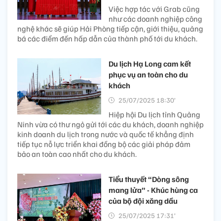
Việc hợp tác với Grab cũng
như các doanh nghiệp công
nghệ khác sẽ giúp Hải Phòng tiếp cận, giới thiệu, quảng
bá các điểm đến hấp dẫn của thành phố tới du khách.
Du lịch Hạ Long cam kết
phục vụ an toàn cho du
khách
25/07/2025 18:30’
Hiệp hội Du lịch tỉnh Quảng
Ninh vừa có thư ngỏ gửi tới các du khách, doanh nghiệp
kinh doanh du lịch trong nước và quốc tế khẳng định
tiếp tục nỗ lực triển khai đồng bộ các giải pháp đảm
bảo an toàn cao nhất cho du khách.
Tiểu thuyết “Dòng sông
mang lửa” - Khúc hùng ca
của bộ đội xăng dầu
25/07/2025 17:31’