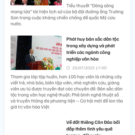
Tiểu thuyết “Dòng sông
mang lửa” tái hiện lịch sử của bộ đội đường ống Trường
Sơn trong cuộc kháng chiến chống đế quốc Mỹ cứu
nước.
Phát huy bản sắc dân tộc
trong xây dựng và phát
triển các ngành công
nghiệp văn hóa
25/07/2025 17:05’
Tham gia lớp tập huấn, hơn 100 học viên là những cây
viết trẻ, nhà báo, biên tập viên, nhà nghiên cứu, giảng
viên ưu tú được truyền đạt các chuyên đề: Bản sắc dân
tộc trong văn học nghệ thuật; Phê bình nghệ thuật số
và truyền thông đa phương tiện – Cơ hội mới để lan tỏa
giá trị văn hóa Việt.
Về đất thiêng Côn Đảo bồi
đắp thêm tình yêu quê