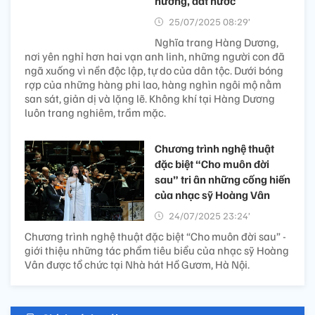
hương, đất nước
25/07/2025 08:29’
Nghĩa trang Hàng Dương,
nơi yên nghỉ hơn hai vạn anh linh, những người con đã
ngã xuống vì nền độc lập, tự do của dân tộc. Dưới bóng
rợp của những hàng phi lao, hàng nghìn ngôi mộ nằm
san sát, giản dị và lặng lẽ. Không khí tại Hàng Dương
luôn trang nghiêm, trầm mặc.
Chương trình nghệ thuật
đặc biệt “Cho muôn đời
sau” tri ân những cống hiến
của nhạc sỹ Hoàng Vân
24/07/2025 23:24’
Chương trình nghệ thuật đặc biệt “Cho muôn đời sau” -
giới thiệu những tác phẩm tiêu biểu của nhạc sỹ Hoàng
Vân được tổ chức tại Nhà hát Hồ Gươm, Hà Nội.