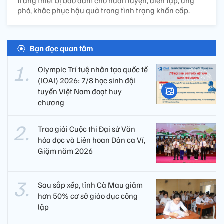
trang thiết bị bảo đảm cho huấn luyện, diễn tập, ứng
phó, khắc phục hậu quả trong tình trạng khẩn cấp.
Bạn đọc quan tâm
Olympic Trí tuệ nhân tạo quốc tế
(IOAI) 2026: 7/8 học sinh đội
tuyển Việt Nam đoạt huy
chương
Trao giải Cuộc thi Đại sứ Văn
hóa đọc và Liên hoan Dân ca Ví,
Giặm năm 2026
Sau sắp xếp, tỉnh Cà Mau giảm
hơn 50% cơ sở giáo dục công
lập