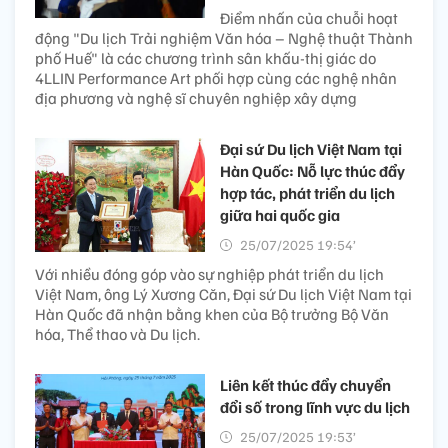
Điểm nhấn của chuỗi hoạt
động "Du lịch Trải nghiệm Văn hóa – Nghệ thuật Thành
phố Huế" là các chương trình sân khấu-thị giác do
4LLIN Performance Art phối hợp cùng các nghệ nhân
địa phương và nghệ sĩ chuyên nghiệp xây dựng
Đại sứ Du lịch Việt Nam tại
Hàn Quốc: Nỗ lực thúc đẩy
hợp tác, phát triển du lịch
giữa hai quốc gia
25/07/2025 19:54’
Với nhiều đóng góp vào sự nghiệp phát triển du lịch
Việt Nam, ông Lý Xương Căn, Đại sứ Du lịch Việt Nam tại
Hàn Quốc đã nhận bằng khen của Bộ trưởng Bộ Văn
hóa, Thể thao và Du lịch.
Liên kết thúc đẩy chuyển
đổi số trong lĩnh vực du lịch
25/07/2025 19:53’