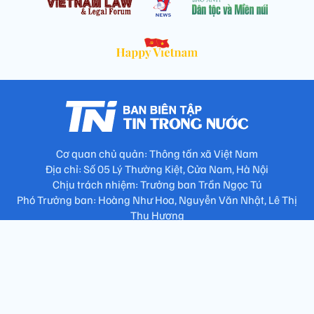
Cơ quan chủ quản: Thông tấn xã Việt Nam
Địa chỉ: Số 05 Lý Thường Kiệt, Cửa Nam, Hà Nội
Chịu trách nhiệm: Trưởng ban Trần Ngọc Tú
Phó Trưởng ban: Hoàng Như Hoa, Nguyễn Văn Nhật, Lê Thị
Thu Hương
Số điện thoại: 024.38257994 - Fax: 024.3826.7981 - Email:
tap.phongbien@gmail.com
Không sao chép nội dung khi chưa có sự đồng ý bằng văn bản
!