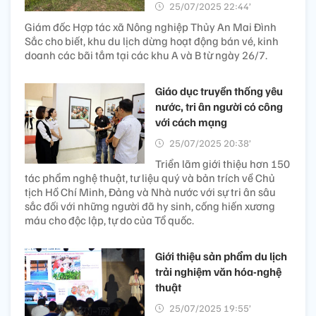
25/07/2025 22:44’
Giám đốc Hợp tác xã Nông nghiệp Thủy An Mai Đình
Sắc cho biết, khu du lịch dừng hoạt động bán vé, kinh
doanh các bãi tắm tại các khu A và B từ ngày 26/7.
Giáo dục truyền thống yêu
nước, tri ân người có công
với cách mạng
25/07/2025 20:38’
Triển lãm giới thiệu hơn 150
tác phẩm nghệ thuật, tư liệu quý và bản trích về Chủ
tịch Hồ Chí Minh, Đảng và Nhà nước với sự tri ân sâu
sắc đối với những người đã hy sinh, cống hiến xương
máu cho độc lập, tự do của Tổ quốc.
Giới thiệu sản phẩm du lịch
trải nghiệm văn hóa-nghệ
thuật
25/07/2025 19:55’