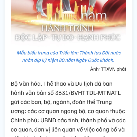
Mẫu biểu trưng của Triển lãm Thành tựu Đất nước
nhân dịp kỷ niệm 80 năm Ngày Quốc khánh.
Ảnh: TTXVN phát
Bộ Văn hóa, Thể thao và Du lịch đã ban
hành văn bản số 3631/BVHTTDL-MTNATL
gửi các ban, bộ, ngành, đoàn thể Trung
ương; các cơ quan ngang bộ, cơ quan thuộc
Chính phủ; UBND các tỉnh, thành phố và các
cơ quan, đơn vị liên quan về việc công bố và