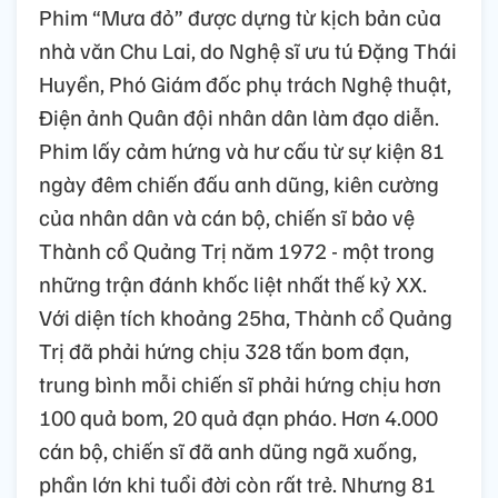
Phim “Mưa đỏ” được dựng từ kịch bản của
nhà văn Chu Lai, do Nghệ sĩ ưu tú Đặng Thái
Huyền, Phó Giám đốc phụ trách Nghệ thuật,
Điện ảnh Quân đội nhân dân làm đạo diễn.
Phim lấy cảm hứng và hư cấu từ sự kiện 81
ngày đêm chiến đấu anh dũng, kiên cường
của nhân dân và cán bộ, chiến sĩ bảo vệ
Thành cổ Quảng Trị năm 1972 - một trong
những trận đánh khốc liệt nhất thế kỷ XX.
Với diện tích khoảng 25ha, Thành cổ Quảng
Trị đã phải hứng chịu 328 tấn bom đạn,
trung bình mỗi chiến sĩ phải hứng chịu hơn
100 quả bom, 20 quả đạn pháo. Hơn 4.000
cán bộ, chiến sĩ đã anh dũng ngã xuống,
phần lớn khi tuổi đời còn rất trẻ. Nhưng 81