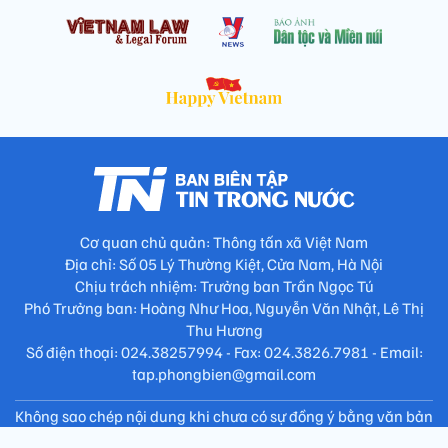
Cơ quan chủ quản: Thông tấn xã Việt Nam
Địa chỉ: Số 05 Lý Thường Kiệt, Cửa Nam, Hà Nội
Chịu trách nhiệm: Trưởng ban Trần Ngọc Tú
Phó Trưởng ban: Hoàng Như Hoa, Nguyễn Văn Nhật, Lê Thị
Thu Hương
Số điện thoại: 024.38257994 - Fax: 024.3826.7981 - Email:
tap.phongbien@gmail.com
Không sao chép nội dung khi chưa có sự đồng ý bằng văn bản
!