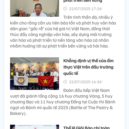
22/07/2025 17:26’
Trên tinh thần đó, nhiều ý
kiến cho rằng cần ưu tiên bảo tồn và phát huy văn hóa
dân gian "gốc rễ” của hệ giá trị Việt Nam, đồng thời
thúc đẩy công nghiệp văn hóa, xây dựng môi trường
văn hóa và phát triển từ nền tảng văn hóa cá nhân
nhằm hướng tới sự phát triển bền vững và hài hòa.
Khẳng định vị thế của ẩm
thực Việt trên đấu trường
quốc tế
22/07/2025 16:36’
Đoàn đầu bếp Việt Nam
vượt đã giành tổng cộng 16 huy chương Vàng, 5 huy
chương Bạc và 11 huy chương Đồng tại Cuộc thi Bánh
ngọt và Bánh mì quốc tế 2025 (Battle of The Pastry &
Bakery).
Thể lệ Giải Báo chí toàn