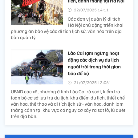
tích, danh thắng tại Hà Nội
22/07/2025 14:11’
Các đơn vị quản lý di tích
Hà Nội chủ động triển khai
phương án bảo vệ các di tích lịch sử, văn hóa trên địa
bàn quản lý.
Lào Cai tạm ngừng hoạt
động các dịch vụ du lịch
ngoài trời trong thời gian
bão đổ bộ
21/07/2025 13:06’
UBND các xã, phường ở tỉnh Lào Cai rà soát, kiểm tra
toàn bộ cơ sở lưu trú du lịch, khu điểm du lịch, thiết chế
văn hóa, thể thao và di tích lịch sử - văn hóa, danh lam
thắng cảnh tại khu vực có nguy cơ xảy ra sạt lở, lũ quét
trên địa bàn.