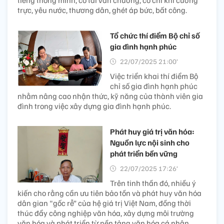
trực, yêu nước, thương dân, ghét áp bức, bất công.
Tổ chức thí điểm Bộ chỉ số
gia đình hạnh phúc
22/07/2025 21:00’
Việc triển khai thí điểm Bộ
chỉ số gia đình hạnh phúc
nhằm nâng cao nhận thức, kỹ năng của thành viên gia
đình trong việc xây dựng gia đình hạnh phúc.
Phát huy giá trị văn hóa:
Nguồn lực nội sinh cho
phát triển bền vững
22/07/2025 17:26’
Trên tinh thần đó, nhiều ý
kiến cho rằng cần ưu tiên bảo tồn và phát huy văn hóa
dân gian "gốc rễ” của hệ giá trị Việt Nam, đồng thời
thúc đẩy công nghiệp văn hóa, xây dựng môi trường
văn hóa và phát triển từ nền tảng văn hóa cá nhân