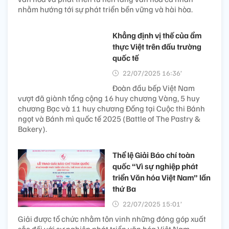
nhằm hướng tới sự phát triển bền vững và hài hòa.
Khẳng định vị thế của ẩm
thực Việt trên đấu trường
quốc tế
22/07/2025 16:36’
Đoàn đầu bếp Việt Nam
vượt đã giành tổng cộng 16 huy chương Vàng, 5 huy
chương Bạc và 11 huy chương Đồng tại Cuộc thi Bánh
ngọt và Bánh mì quốc tế 2025 (Battle of The Pastry &
Bakery).
Thể lệ Giải Báo chí toàn
quốc “Vì sự nghiệp phát
triển Văn hóa Việt Nam” lần
thứ Ba
22/07/2025 15:01’
Giải được tổ chức nhằm tôn vinh những đóng góp xuất
sắc đối với sự nghiệp phát triển văn hóa Việt Nam.