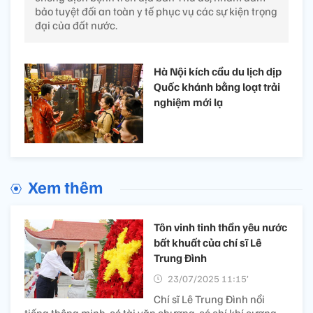
bảo tuyệt đối an toàn y tế phục vụ các sự kiện trọng
đại của đất nước.
Hà Nội kích cầu du lịch dịp
Quốc khánh bằng loạt trải
nghiệm mới lạ
Xem thêm
Tôn vinh tinh thần yêu nước
bất khuất của chí sĩ Lê
Trung Đình
23/07/2025 11:15’
Chí sĩ Lê Trung Đình nổi
tiếng thông minh, có tài văn chương, có chí khí cương