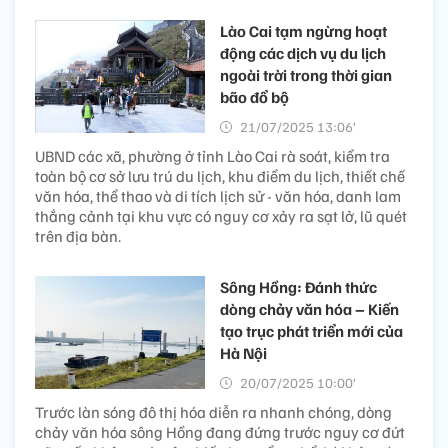
Lào Cai tạm ngừng hoạt
động các dịch vụ du lịch
ngoài trời trong thời gian
bão đổ bộ
21/07/2025 13:06’
UBND các xã, phường ở tỉnh Lào Cai rà soát, kiểm tra
toàn bộ cơ sở lưu trú du lịch, khu điểm du lịch, thiết chế
văn hóa, thể thao và di tích lịch sử - văn hóa, danh lam
thắng cảnh tại khu vực có nguy cơ xảy ra sạt lở, lũ quét
trên địa bàn.
Sông Hồng: Đánh thức
dòng chảy văn hóa – Kiến
tạo trục phát triển mới của
Hà Nội
20/07/2025 10:00’
Trước làn sóng đô thị hóa diễn ra nhanh chóng, dòng
chảy văn hóa sông Hồng đang đứng trước nguy cơ đứt