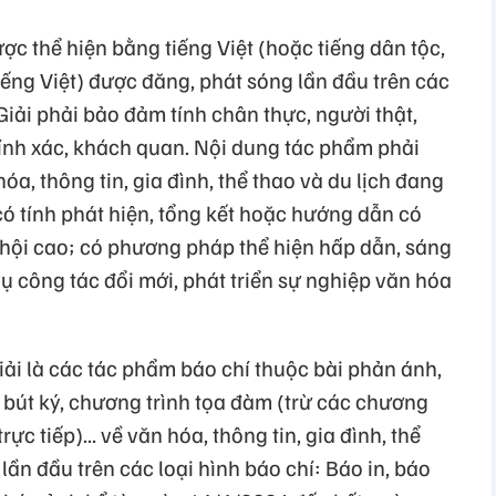
ợc thể hiện bằng tiếng Việt (hoặc tiếng dân tộc,
iếng Việt) được đăng, phát sóng lần đầu trên các
Giải phải bảo đảm tính chân thực, người thật,
chính xác, khách quan. Nội dung tác phẩm phải
a, thông tin, gia đình, thể thao và du lịch đang
ó tính phát hiện, tổng kết hoặc hướng dẫn có
 hội cao; có phương pháp thể hiện hấp dẫn, sáng
vụ công tác đổi mới, phát triển sự nghiệp văn hóa
Giải là các tác phẩm báo chí thuộc bài phản ánh,
u, bút ký, chương trình tọa đàm (trừ các chương
ực tiếp)... về văn hóa, thông tin, gia đình, thể
lần đầu trên các loại hình báo chí: Báo in, báo