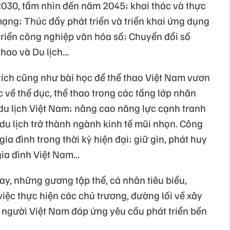
030, tầm nhìn đến năm 2045; khai thác và thực
̣ng; Thúc đẩy phát triển và triển khai ứng dụng
 triển công nghiệp văn hóa số; Chuyển đổi số
hao và Du lịch...
tích cũng như bài học để thể thao Việt Nam vươn
 về thể dục, thể thao trong các tầng lớp nhân
u lịch Việt Nam; nâng cao năng lực cạnh tranh
 du lịch trở thành ngành kinh tế mũi nhọn. Công
 gia đình trong thời kỳ hiện đại; giữ gìn, phát huy
a đình Việt Nam...
y, những gương tập thể, cá nhân tiêu biểu,
việc thực hiện các chủ trương, đường lối về xây
n người Việt Nam đáp ứng yêu cầu phát triển bền