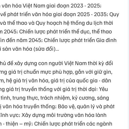
iển văn hóa Việt Nam giai đoạn 2023 - 2025;
a về phát triển văn hóa giai đoạn 2025 - 2035; Quy
và thể thao và Quy hoạch hệ thống du lịch thời
5; Chiến lược phát triển thể dục, thể thao
n đến năm 2045; Chiến lược phát triển Gia đình
Di sản văn hóa (sửa đổi)…
 đề xây dựng con người Việt Nam thời kỳ đổi
̃ng giá trị chuẩn mực phù hợp, gắn với giữ gìn,
, hệ giá trị văn hóa, giá trị của quốc gia - dân
iá trị truyền thống với giá trị thời đại: Yêu
a tình, trung thực, trách nhiệm, kỷ cương, sáng
 trị văn hóa truyền thống; Bảo vệ, quản lý và phát
nh vực; Xây dựng môi trường văn hóa lành
 - thiện – mỹ; Chiến lược phát triển các ngành