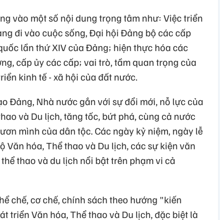
ung vào một số nội dung trọng tâm như: Việc triển
Đảng đi vào cuộc sống, Đại hội Đảng bộ các cấp
 quốc lần thứ XIV của Đảng; hiện thực hóa các
ơng, cấp ủy các cấp; vai trò, tầm quan trọng của
riển kinh tế - xã hội của đất nước.
ạo Đảng, Nhà nước gắn với sự đổi mới, nỗ lực của
hao và Du lịch, tăng tốc, bứt phá, cùng cả nước
n mình của dân tộc. Các ngày kỷ niệm, ngày lễ
a Bộ Văn hóa, Thể thao và Du lịch, các sự kiện văn
 thể thao và du lịch nổi bật trên phạm vi cả
hể chế, cơ chế, chính sách theo hướng "kiến
át triển Văn hóa, Thể thao và Du lịch, đặc biệt là