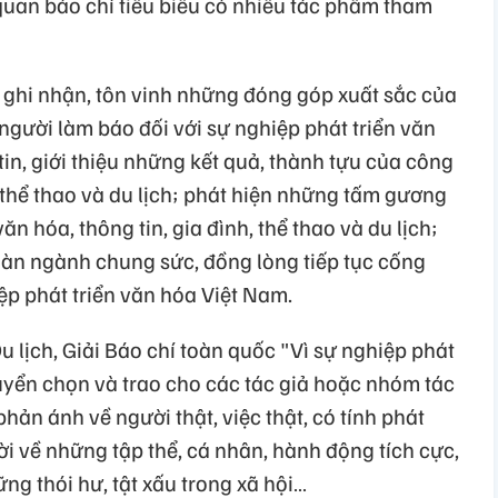
 quan báo chí tiêu biểu có nhiều tác phẩm tham
ghi nhận, tôn vinh những đóng góp xuất sắc của
người làm báo đối với sự nghiệp phát triển văn
tin, giới thiệu những kết quả, thành tựu của công
, thể thao và du lịch; phát hiện những tấm gương
ăn hóa, thông tin, gia đình, thể thao và du lịch;
oàn ngành chung sức, đồng lòng tiếp tục cống
ệp phát triển văn hóa Việt Nam.
 lịch, Giải Báo chí toàn quốc "Vì sự nghiệp phát
uyển chọn và trao cho các tác giả hoặc nhóm tác
phản ánh về người thật, việc thật, có tính phát
ời về những tập thể, cá nhân, hành động tích cực,
ững thói hư, tật xấu trong xã hội…