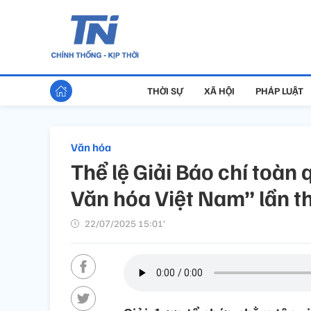
THỜI SỰ
XÃ HỘI
PHÁP LUẬT
Văn hóa
Thể lệ Giải Báo chí toàn 
Văn hóa Việt Nam” lần t
22/07/2025 15:01’