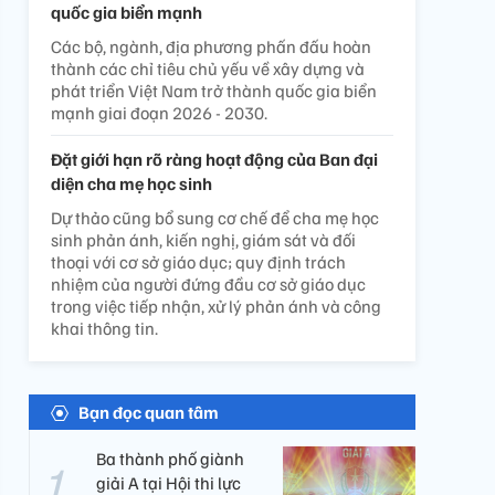
quốc gia biển mạnh
Các bộ, ngành, địa phương phấn đấu hoàn
thành các chỉ tiêu chủ yếu về xây dựng và
phát triển Việt Nam trở thành quốc gia biển
mạnh giai đoạn 2026 - 2030.
Đặt giới hạn rõ ràng hoạt động của Ban đại
diện cha mẹ học sinh
Dự thảo cũng bổ sung cơ chế để cha mẹ học
sinh phản ánh, kiến nghị, giám sát và đối
thoại với cơ sở giáo dục; quy định trách
nhiệm của người đứng đầu cơ sở giáo dục
trong việc tiếp nhận, xử lý phản ánh và công
khai thông tin.
Bạn đọc quan tâm
Ba thành phố giành
giải A tại Hội thi lực