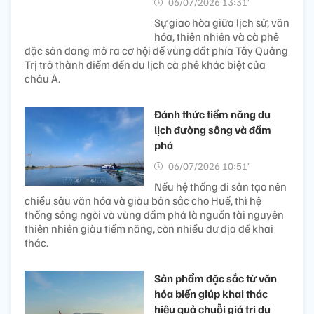
06/07/2026 13:31’
Sự giao hòa giữa lịch sử, văn
hóa, thiên nhiên và cà phê
đặc sản đang mở ra cơ hội để vùng đất phía Tây Quảng
Trị trở thành điểm đến du lịch cà phê khác biệt của
châu Á.
Đánh thức tiềm năng du
lịch đường sông và đầm
phá
06/07/2026 10:51’
Nếu hệ thống di sản tạo nên
chiều sâu văn hóa và giàu bản sắc cho Huế, thì hệ
thống sông ngòi và vùng đầm phá là nguồn tài nguyên
thiên nhiên giàu tiềm năng, còn nhiều dư địa để khai
thác.
Sản phẩm đặc sắc từ văn
hóa biển giúp khai thác
hiệu quả chuỗi giá trị du