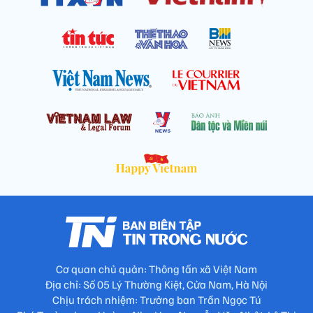
Cơ quan chủ quản: Thông tấn xã Việt Nam
Địa chỉ: Số 05 Lý Thường Kiệt, Cửa Nam, Hà Nội
Chịu trách nhiệm: Trưởng ban Trần Ngọc Tú