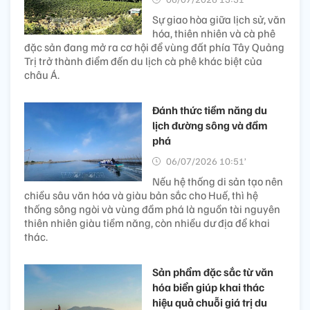
Sự giao hòa giữa lịch sử, văn
hóa, thiên nhiên và cà phê
đặc sản đang mở ra cơ hội để vùng đất phía Tây Quảng
Trị trở thành điểm đến du lịch cà phê khác biệt của
châu Á.
Đánh thức tiềm năng du
lịch đường sông và đầm
phá
06/07/2026 10:51’
Nếu hệ thống di sản tạo nên
chiều sâu văn hóa và giàu bản sắc cho Huế, thì hệ
thống sông ngòi và vùng đầm phá là nguồn tài nguyên
thiên nhiên giàu tiềm năng, còn nhiều dư địa để khai
thác.
Sản phẩm đặc sắc từ văn
hóa biển giúp khai thác
hiệu quả chuỗi giá trị du