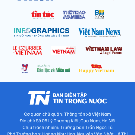
Cơ quan chủ quản: Thông tấn xã Việt Nam
Địa chỉ: Số 05 Lý Thường Kiệt, Cửa Nam, Hà Nội
Chịu trách nhiệm: Trưởng ban Trần Ngọc Tú
Phó Trưởng ban: Hoàng Như Hoa, Nguyễn Văn Nhật, Lê Thị