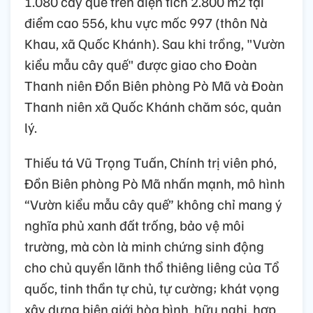
1.080 cây quế trên diện tích 2.800 m2 tại
điểm cao 556, khu vực mốc 997 (thôn Nà
Khau, xã Quốc Khánh). Sau khi trồng, "Vườn
kiểu mẫu cây quế" được giao cho Đoàn
Thanh niên Đồn Biên phòng Pò Mã và Đoàn
Thanh niên xã Quốc Khánh chăm sóc, quản
lý.
Thiếu tá Vũ Trọng Tuấn, Chính trị viên phó,
Đồn Biên phòng Pò Mã nhấn mạnh, mô hình
“Vườn kiểu mẫu cây quế” không chỉ mang ý
nghĩa phủ xanh đất trống, bảo vệ môi
trường, mà còn là minh chứng sinh động
cho chủ quyền lãnh thổ thiêng liêng của Tổ
quốc, tinh thần tự chủ, tự cường; khát vọng
xây dựng biên giới hòa bình, hữu nghị, hợp