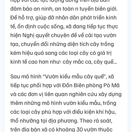
đảm bảo an ninh, an toàn n tuyến biên giới.
Để hỗ trợ, giúp đỡ nhân dân phát triển kinh
tế, ổn định cuộc sống, xã đang tiếp tục thực
hiện Nghị quyết chuyên đề về cải tạo vườn
tạo, chuyển đổi những diện tích cây trồng
kém hiệu quả sang các loại cây có giá trị
kinh tế cao hơn như: cây mắc ca, cây quế...
Sau mô hình “Vườn kiểu mẫu cây quế”, xã
tiếp tục phối hợp với Đồn Biên phòng Pò Mã
và các đơn vị liên quan nghiên cứu xây dựng
thêm những mô hình vườn kiểu mẫu, trồng
các loại cây phù hợp với điều kiện khí hậu,
thổ nhưỡng tại địa phương. Theo rà soát,
trên địa bàn xã có khoảng 30 vườn thuộc