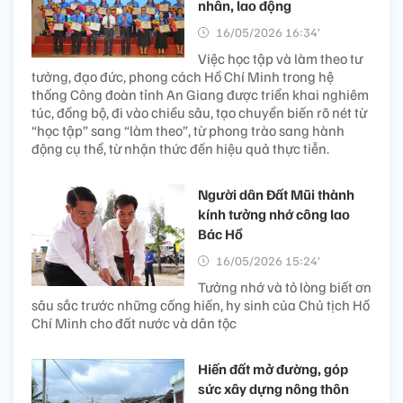
nhân, lao động
16/05/2026 16:34’
Việc học tập và làm theo tư
tưởng, đạo đức, phong cách Hồ Chí Minh trong hệ
thống Công đoàn tỉnh An Giang được triển khai nghiêm
túc, đồng bộ, đi vào chiều sâu, tạo chuyển biến rõ nét từ
“học tập” sang “làm theo”, từ phong trào sang hành
động cụ thể, từ nhận thức đến hiệu quả thực tiễn.
Người dân Đất Mũi thành
kính tưởng nhớ công lao
Bác Hồ
16/05/2026 15:24’
Tưởng nhớ và tỏ lòng biết ơn
sâu sắc trước những cống hiến, hy sinh của Chủ tịch Hồ
Chí Minh cho đất nước và dân tộc
Hiến đất mở đường, góp
sức xây dựng nông thôn