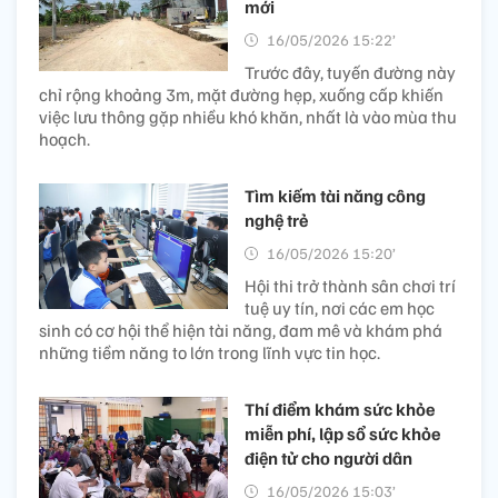
mới
16/05/2026 15:22’
Trước đây, tuyến đường này
chỉ rộng khoảng 3m, mặt đường hẹp, xuống cấp khiến
việc lưu thông gặp nhiều khó khăn, nhất là vào mùa thu
hoạch.
Tìm kiếm tài năng công
nghệ trẻ
16/05/2026 15:20’
Hội thi trở thành sân chơi trí
tuệ uy tín, nơi các em học
sinh có cơ hội thể hiện tài năng, đam mê và khám phá
những tiềm năng to lớn trong lĩnh vực tin học.
Thí điểm khám sức khỏe
miễn phí, lập sổ sức khỏe
điện tử cho người dân
16/05/2026 15:03’