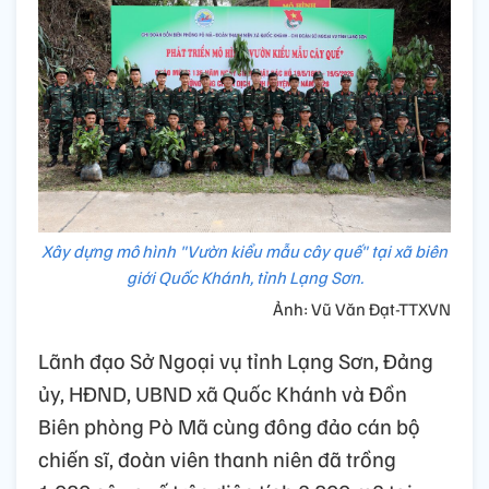
Xây dựng mô hình "Vườn kiểu mẫu cây quế" tại xã biên
giới Quốc Khánh, tỉnh Lạng Sơn.
Ảnh: Vũ Văn Đạt-TTXVN
Lãnh đạo Sở Ngoại vụ tỉnh Lạng Sơn, Đảng
ủy, HĐND, UBND xã Quốc Khánh và Đồn
Biên phòng Pò Mã cùng đông đảo cán bộ
chiến sĩ, đoàn viên thanh niên đã trồng