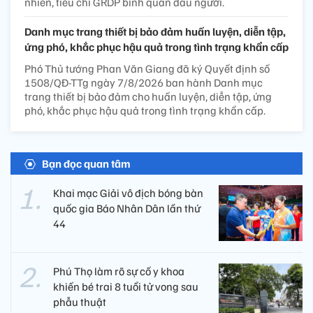
nhiên, tiêu chí GRDP bình quân đầu người.
Danh mục trang thiết bị bảo đảm huấn luyện, diễn tập,
ứng phó, khắc phục hậu quả trong tình trạng khẩn cấp
Phó Thủ tướng Phan Văn Giang đã ký Quyết định số
1508/QĐ-TTg ngày 7/8/2026 ban hành Danh mục
trang thiết bị bảo đảm cho huấn luyện, diễn tập, ứng
phó, khắc phục hậu quả trong tình trạng khẩn cấp.
Bạn đọc quan tâm
Khai mạc Giải vô địch bóng bàn
quốc gia Báo Nhân Dân lần thứ
44
Phú Thọ làm rõ sự cố y khoa
khiến bé trai 8 tuổi tử vong sau
phẫu thuật