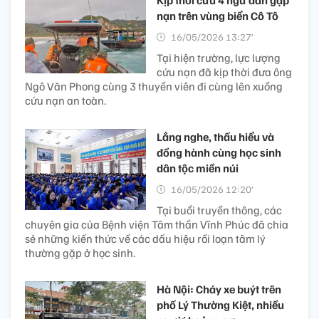
Kịp thời cứu 4 ngư dân gặp
nạn trên vùng biển Cô Tô
16/05/2026 13:27’
Tại hiện trường, lực lượng
cứu nạn đã kịp thời đưa ông
Ngô Văn Phong cùng 3 thuyền viên đi cùng lên xuồng
cứu nạn an toàn.
Lắng nghe, thấu hiểu và
đồng hành cùng học sinh
dân tộc miền núi
16/05/2026 12:20’
Tại buổi truyền thông, các
chuyên gia của Bệnh viện Tâm thần Vĩnh Phúc đã chia
sẻ những kiến thức về các dấu hiệu rối loạn tâm lý
thường gặp ở học sinh.
Hà Nội: Cháy xe buýt trên
phố Lý Thường Kiệt, nhiều