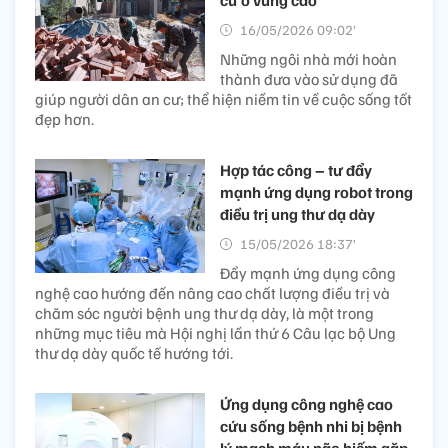
cư ở vùng cao
16/05/2026 09:02’
Những ngôi nhà mới hoàn
thành đưa vào sử dụng đã
giúp người dân an cư; thể hiện niềm tin về cuộc sống tốt
đẹp hơn.
Hợp tác công – tư đẩy
mạnh ứng dụng robot trong
điều trị ung thư dạ dày
15/05/2026 18:37’
Đẩy mạnh ứng dụng công
nghệ cao hướng đến nâng cao chất lượng điều trị và
chăm sóc người bệnh ung thư dạ dày, là một trong
những mục tiêu mà Hội nghị lần thứ 6 Câu lạc bộ Ung
thư dạ dày quốc tế hướng tới.
Ứng dụng công nghệ cao
cứu sống bệnh nhi bị bệnh