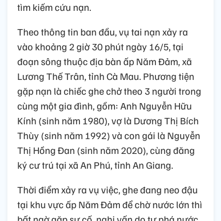
tìm kiếm cứu nạn.
Theo thông tin ban đầu, vụ tai nạn xảy ra
vào khoảng 2 giờ 30 phút ngày 16/5, tại
đoạn sông thuộc địa bàn ấp Năm Đảm, xã
Lương Thế Trân, tỉnh Cà Mau. Phương tiện
gặp nạn là chiếc ghe chở theo 3 người trong
cùng một gia đình, gồm: Anh Nguyễn Hữu
Kính (sinh năm 1980), vợ là Dương Thị Bích
Thùy (sinh năm 1992) và con gái là Nguyễn
Thị Hồng Đan (sinh năm 2020), cùng đăng
ký cư trú tại xã An Phú, tỉnh An Giang.
Thời điểm xảy ra vụ việc, ghe đang neo đậu
tại khu vực ấp Năm Đảm để chờ nước lớn thì
bất ngờ gặp sự cố, nghi vấn do tự phá nước