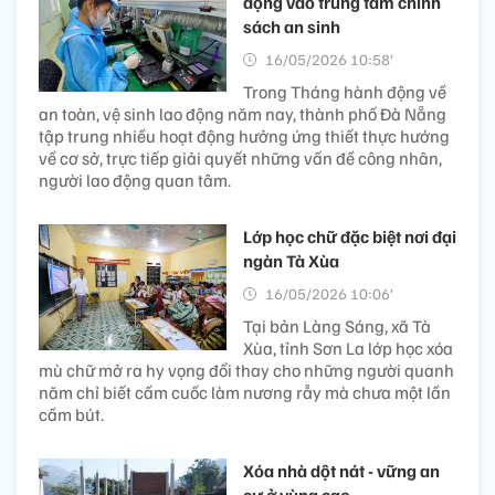
động vào trung tâm chính
sách an sinh
16/05/2026 10:58’
Trong Tháng hành động về
an toàn, vệ sinh lao động năm nay, thành phố Đà Nẵng
tập trung nhiều hoạt động hưởng ứng thiết thực hướng
về cơ sở, trực tiếp giải quyết những vấn đề công nhân,
người lao động quan tâm.
Lớp học chữ đặc biệt nơi đại
ngàn Tà Xùa
16/05/2026 10:06’
Tại bản Làng Sáng, xã Tà
Xùa, tỉnh Sơn La lớp học xóa
mù chữ mở ra hy vọng đổi thay cho những người quanh
năm chỉ biết cầm cuốc làm nương rẫy mà chưa một lần
cầm bút.
Xóa nhà dột nát - vững an