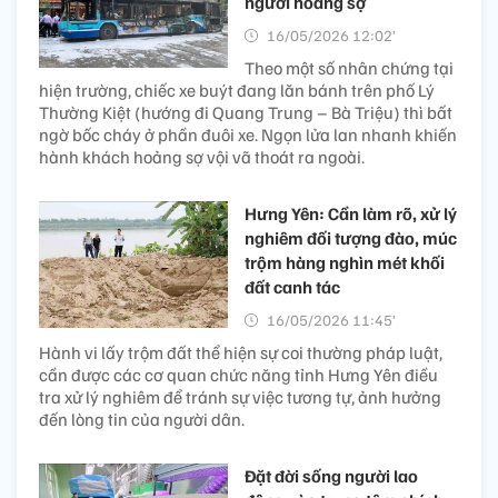
người hoảng sợ
16/05/2026 12:02’
Theo một số nhân chứng tại
hiện trường, chiếc xe buýt đang lăn bánh trên phố Lý
Thường Kiệt (hướng đi Quang Trung – Bà Triệu) thì bất
ngờ bốc cháy ở phần đuôi xe. Ngọn lửa lan nhanh khiến
hành khách hoảng sợ vội vã thoát ra ngoài.
Hưng Yên: Cần làm rõ, xử lý
nghiêm đối tượng đào, múc
trộm hàng nghìn mét khối
đất canh tác
16/05/2026 11:45’
Hành vi lấy trộm đất thể hiện sự coi thường pháp luật,
cần được các cơ quan chức năng tỉnh Hưng Yên điều
tra xử lý nghiêm để tránh sự việc tương tự, ảnh hưởng
đến lòng tin của người dân.
Đặt đời sống người lao