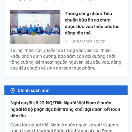
Tháng công nhân: Tiêu
chuẩn bữa ăn ca chưa
được đưa vào thỏa ước lao
động tập thể ​
15/05/2026 17:03’
Tại hội thảo, các ý kiến tập trung vào việc cải thiện
khẩu phần dinh dưỡng, bảo đảm cân đối dưỡng chất,
tăng cường kiểm soát nguồn nguyên liệu đầu vào, nâng
cao tiêu chuẩn vệ sinh an toàn thực phẩm.
Chính sách mới
Nghị quyết số 23-NQ/TW: Người Việt Nam ở nước
ngoài là bộ phận đặc biệt trong khối đại đoàn kết toàn
dân tộc
Công tác người Việt Nam ở nước ngoài có vai trò quan
trọng trong triển khai đường lối đối ngoại của Đảng.