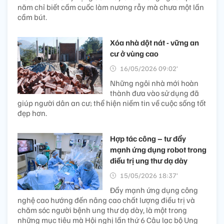
năm chỉ biết cầm cuốc làm nương rẫy mà chưa một lần
cầm bút.
Xóa nhà dột nát - vững an
cư ở vùng cao
16/05/2026 09:02’
Những ngôi nhà mới hoàn
thành đưa vào sử dụng đã
giúp người dân an cư; thể hiện niềm tin về cuộc sống tốt
đẹp hơn.
Hợp tác công – tư đẩy
mạnh ứng dụng robot trong
điều trị ung thư dạ dày
15/05/2026 18:37’
Đẩy mạnh ứng dụng công
nghệ cao hướng đến nâng cao chất lượng điều trị và
chăm sóc người bệnh ung thư dạ dày, là một trong
những mục tiêu mà Hội nghị lần thứ 6 Câu lạc bộ Ung