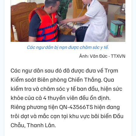
Các ngư dân bị nạn được chăm sóc y tế.
Ảnh: Văn Đức - TTXVN
Các ngư dân sau đó đã được đưa về Trạm
Kiểm soát Biên phòng Chiến Thắng. Qua
kiểm tra và chăm sóc y tế ban đầu, hiện sức
khỏe của cả 4 thuyền viên đều ổn định.
Riêng phương tiện QN-43566TS hiện đang
trôi dạt và mắc cạn tại khu vực bãi biển Đầu
Chẫu, Thanh Lân.