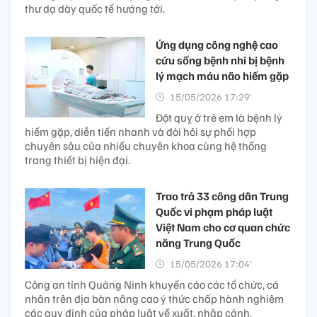
thư dạ dày quốc tế hướng tới.
Ứng dụng công nghệ cao
cứu sống bệnh nhi bị bệnh
lý mạch máu não hiếm gặp
15/05/2026 17:29’
Đột quỵ ở trẻ em là bệnh lý
hiếm gặp, diễn tiến nhanh và đòi hỏi sự phối hợp
chuyên sâu của nhiều chuyên khoa cùng hệ thống
trang thiết bị hiện đại.
Trao trả 33 công dân Trung
Quốc vi phạm pháp luật
Việt Nam cho cơ quan chức
năng Trung Quốc
15/05/2026 17:04’
Công an tỉnh Quảng Ninh khuyến cáo các tổ chức, cá
nhân trên địa bàn nâng cao ý thức chấp hành nghiêm
các quy định của pháp luật về xuất, nhập cảnh.