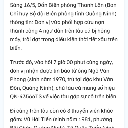
Sáng 16/5, Đồn Biên phòng Thanh Lân (Ban
Chỉ huy Bộ đội Biên phòng tỉnh Quảng Ninh)
thông tin: Đơn vị vừa phối hợp cứu nạn
thành công 4 ngư dân trên tàu cá bị hỏng
máy, trôi dạt trong điều kiện thời tiết xấu trên
biển.
Trước đó, vào hồi 7 giờ 00 phút cùng ngày,
đơn vị nhận được tin báo từ ông Ngô Văn
Phong (sinh năm 1970, trú tại đặc khu Vân
Đồn, Quảng Ninh), chủ tàu cá mang số hiệu
QN-43566TS về việc tàu gặp sự cố trên biển.
Đi cùng trên tàu còn có 3 thuyền viên khác
gồm: Vũ Hải Tiến (sinh năm 1981, phường
Bãi Cháy, Quảng Ninh), Tô Quốc Tuấn (sinh