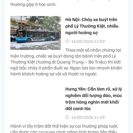
thường gặp ở học sinh.
Hà Nội: Cháy xe buýt trên
phố Lý Thường Kiệt, nhiều
người hoảng sợ
16/05/2026 12:02’
Theo một số nhân chứng tại
hiện trường, chiếc xe buýt đang lăn bánh trên phố Lý
Thường Kiệt (hướng đi Quang Trung – Bà Triệu) thì bất
ngờ bốc cháy ở phần đuôi xe. Ngọn lửa lan nhanh khiến
hành khách hoảng sợ vội vã thoát ra ngoài.
Hưng Yên: Cần làm rõ, xử lý
nghiêm đối tượng đào, múc
trộm hàng nghìn mét khối
đất canh tác
16/05/2026 11:45’
Hành vi lấy trộm đất thể hiện sự coi thường pháp luật,
cần được các cơ quan chức năng tỉnh Hưng Yên điều