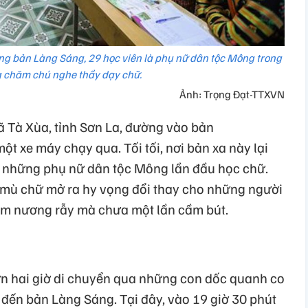
ng bản Làng Sáng, 29 học viên là phụ nữ dân tộc Mông trong
 chăm chú nghe thầy dạy chữ.
Ảnh: Trọng Đạt-TTXVN
 Tà Xùa, tỉnh Sơn La, đường vào bản
t xe máy chạy qua. Tối tối, nơi bản xa này lại
a những phụ nữ dân tộc Mông lần đầu học chữ.
 mù chữ mở ra hy vọng đổi thay cho những người
àm nương rẫy mà chưa một lần cầm bút.
ơn hai giờ di chuyển qua những con dốc quanh co
 đến bản Làng Sáng. Tại đây, vào 19 giờ 30 phút