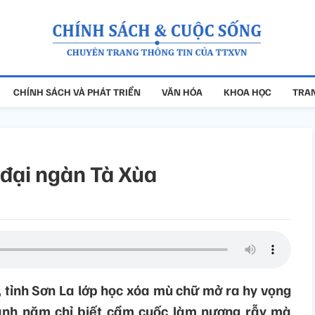
CHÍNH SÁCH VÀ PHÁT TRIỂN
VĂN HÓA
KHOA HỌC
TRAN
 đại ngàn Tà Xùa
 tỉnh Sơn La lớp học xóa mù chữ mở ra hy vọng
anh năm chỉ biết cầm cuốc làm nương rẫy mà