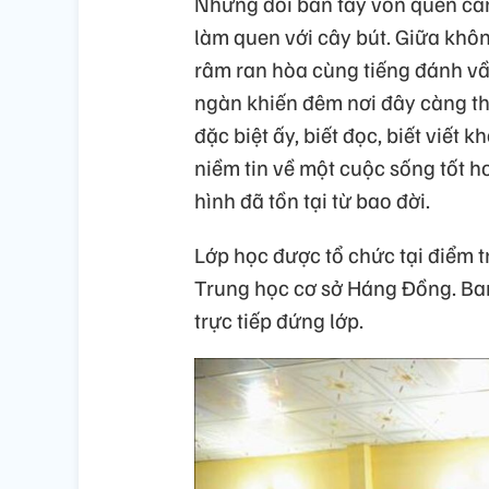
Những đôi bàn tay vốn quen cầ
làm quen với cây bút. Giữa khôn
râm ran hòa cùng tiếng đánh vầ
ngàn khiến đêm nơi đây càng th
đặc biệt ấy, biết đọc, biết viết
niềm tin về một cuộc sống tốt hơ
hình đã tồn tại từ bao đời.
Lớp học được tổ chức tại điểm 
Trung học cơ sở Háng Đồng. Ban
trực tiếp đứng lớp.