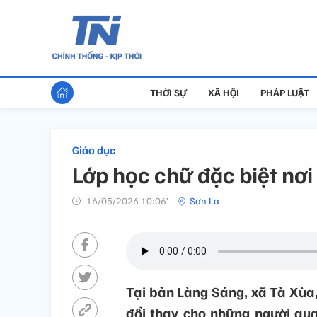
THỜI SỰ
XÃ HỘI
PHÁP LUẬT
Giáo dục
Lớp học chữ đặc biệt nơi
16/05/2026 10:06’
Sơn La
Tại bản Làng Sáng, xã Tà Xùa,
đổi thay cho những người qu