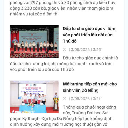
phòng với 797 phòng thi và 70 phòng chờ; dự kiến huy
động 3.230 cán bộ, giáo viên, nhân viên tham gia làm
nhiệm vụ tại các điểm thi.
Đầu tư cho giáo dục vì tầm
vóc phát triển lâu dài của
Thủ đô
13/05/2026 13:23’
Đầu tư cho giáo dục chính là
đầu tư cho tương lai, cho năng lực cạnh tranh và tầm
vóc phát triển lâu dài của Thủ đô
Mở hướng tiếp cận mới cho
sinh viên Đà Nẵng
13/05/2026 13:21’
Thông qua chuỗi hoạt động
này, Trường Đại học Sư
phạm Kỹ thuật - Đại học Đà Nẵng tiếp tục khẳng định
định hướng xây dựng môi trường học thuật gắn với