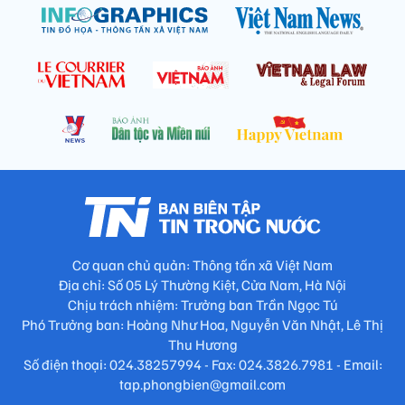
Cơ quan chủ quản: Thông tấn xã Việt Nam
Địa chỉ: Số 05 Lý Thường Kiệt, Cửa Nam, Hà Nội
Chịu trách nhiệm: Trưởng ban Trần Ngọc Tú
Phó Trưởng ban: Hoàng Như Hoa, Nguyễn Văn Nhật, Lê Thị
Thu Hương
Số điện thoại: 024.38257994 - Fax: 024.3826.7981 - Email:
tap.phongbien@gmail.com