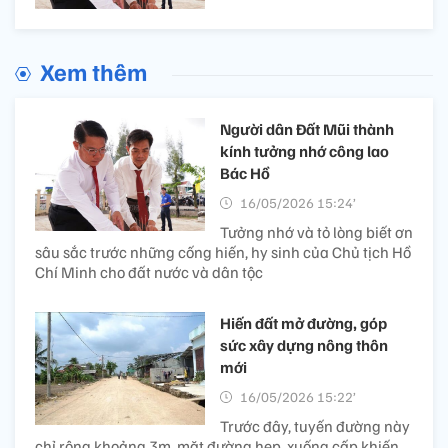
Xem thêm
Người dân Đất Mũi thành
kính tưởng nhớ công lao
Bác Hồ
16/05/2026 15:24’
Tưởng nhớ và tỏ lòng biết ơn
sâu sắc trước những cống hiến, hy sinh của Chủ tịch Hồ
Chí Minh cho đất nước và dân tộc
Hiến đất mở đường, góp
sức xây dựng nông thôn
mới
16/05/2026 15:22’
Trước đây, tuyến đường này
chỉ rộng khoảng 3m, mặt đường hẹp, xuống cấp khiến