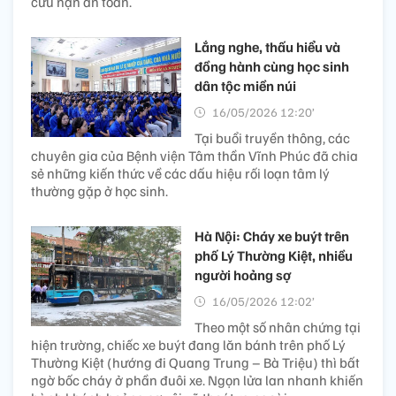
cứu nạn an toàn.
Lắng nghe, thấu hiểu và
đồng hành cùng học sinh
dân tộc miền núi
16/05/2026 12:20’
Tại buổi truyền thông, các
chuyên gia của Bệnh viện Tâm thần Vĩnh Phúc đã chia
sẻ những kiến thức về các dấu hiệu rối loạn tâm lý
thường gặp ở học sinh.
Hà Nội: Cháy xe buýt trên
phố Lý Thường Kiệt, nhiều
người hoảng sợ
16/05/2026 12:02’
Theo một số nhân chứng tại
hiện trường, chiếc xe buýt đang lăn bánh trên phố Lý
Thường Kiệt (hướng đi Quang Trung – Bà Triệu) thì bất
ngờ bốc cháy ở phần đuôi xe. Ngọn lửa lan nhanh khiến