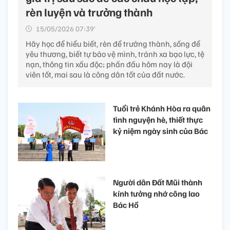
rèn luyện và trưởng thành
15/05/2026 07:39’
Hãy học để hiểu biết, rèn để trưởng thành, sống để
yêu thương, biết tự bảo vệ mình, tránh xa bạo lực, tệ
nạn, thông tin xấu độc; phấn đấu hôm nay là đội
viên tốt, mai sau là công dân tốt của đất nước.
Tuổi trẻ Khánh Hòa ra quân
tình nguyện hè, thiết thực
kỷ niệm ngày sinh của Bác
Người dân Đất Mũi thành
kính tưởng nhớ công lao
Bác Hồ