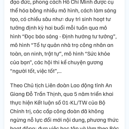
đạo đức, phong cách Hồ Chí Minh được cụ
thể hóa bằng nhiều mô hình, cách làm sáng
tạo, có chiều sâu như: duy trì sinh hoạt tư
tưởng định kỳ hai buổi mỗi tuần qua mô
hình “Đọc báo sáng - Định hướng tư tưởng”,
mô hình “Tổ tự quản nhà trọ công nhân an
toàn, an ninh, trật tự”, mô hình “Sức khỏe
của bạn”, các hội thi kể chuyện gương
“người tốt, việc tốt”,…
Theo Chủ tịch Liên đoàn Lao động tỉnh An
Giang Đỗ Trần Thịnh, qua 5 năm triển khai
thực hiện Kết luận số 01-KL/TW của Bộ
Chính trị, các cấp công đoàn đã không
ngừng nỗ lực đổi mới nội dung, phương thức
hoạt động; đưa việc học tập và làm theo Bác