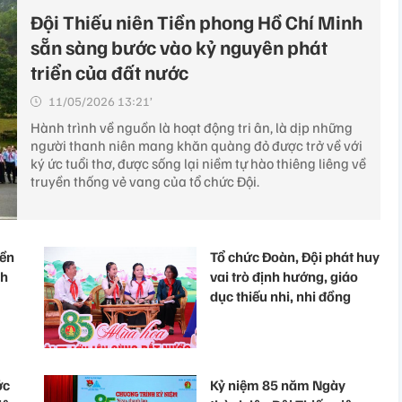
Đội Thiếu niên Tiền phong Hồ Chí Minh
sẵn sàng bước vào kỷ nguyên phát
triển của đất nước
11/05/2026 13:21’
Hành trình về nguồn là hoạt động tri ân, là dịp những
người thanh niên mang khăn quàng đỏ được trở về với
ký ức tuổi thơ, được sống lại niềm tự hào thiêng liêng về
truyền thống vẻ vang của tổ chức Đội.
iền
Tổ chức Đoàn, Đội phát huy
ch
vai trò định hướng, giáo
dục thiếu nhi, nhi đồng
ớc
Kỷ niệm 85 năm Ngày