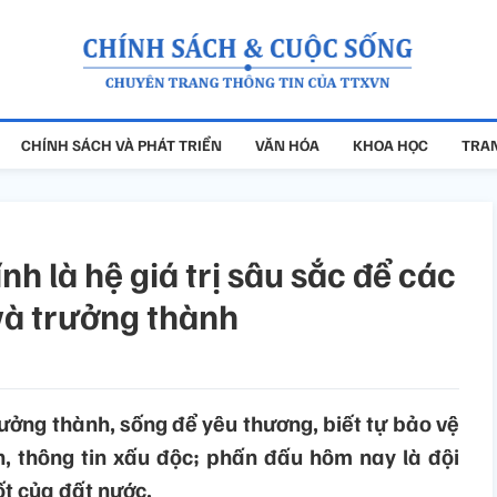
CHÍNH SÁCH VÀ PHÁT TRIỂN
VĂN HÓA
KHOA HỌC
TRAN
h là hệ giá trị sâu sắc để các
và trưởng thành
rưởng thành, sống để yêu thương, biết tự bảo vệ
n, thông tin xấu độc; phấn đấu hôm nay là đội
ốt của đất nước.