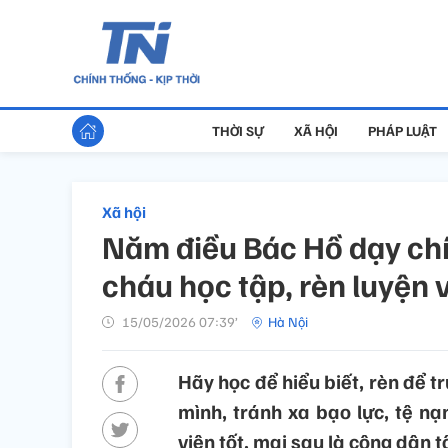
THỜI SỰ
XÃ HỘI
PHÁP LUẬT
Xã hội
Năm điều Bác Hồ dạy chín
cháu học tập, rèn luyện 
15/05/2026 07:39’
Hà Nội
Hãy học để hiểu biết, rèn để t
mình, tránh xa bạo lực, tệ nạ
viên tốt, mai sau là công dân t