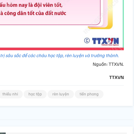
trị sâu sắc để các cháu học tập, rèn luyện và trưởng thành.
Nguồn: TTXVN.
TTXVN
thiếu nhi
học tập
rèn luyện
tiền phong