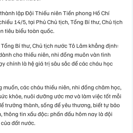
hành lập Đội Thiếu niên Tiền phong Hồ Chí
iều 14/5, tại Phủ Chủ tịch, Tổng Bí thư, Chủ tịch
n tiêu biểu toàn quốc.
, Tổng Bí thư, Chủ tịch nước Tô Lâm khẳng định:
 dành cho thiếu niên, nhi đồng muôn vàn tình
 chính là hệ giá trị sâu sắc để các cháu học
g muốn, các cháu thiếu niên, nhi đồng chăm học,
sức khỏe, nuôi dưỡng ước mơ và làm việc tốt mỗi
để trưởng thành, sống để yêu thương, biết tự bảo
n, thông tin xấu độc; phấn đấu hôm nay là đội
t của đất nước.