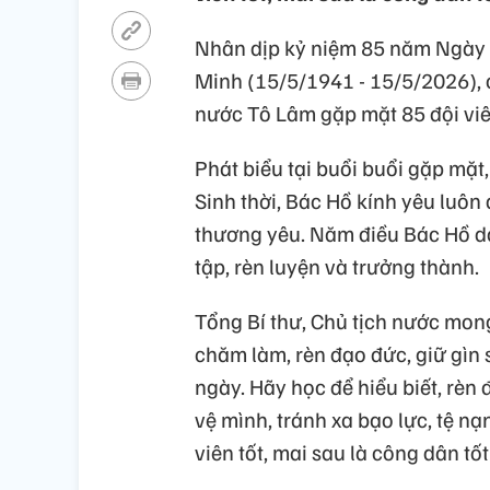
Nhân dịp kỷ niệm 85 năm Ngày t
Minh (15/5/1941 - 15/5/2026), ch
nước Tô Lâm gặp mặt 85 đội viê
Phát biểu tại buổi buổi gặp mặt
Sinh thời, Bác Hồ kính yêu luôn
thương yêu. Năm điều Bác Hồ dạy
tập, rèn luyện và trưởng thành.
Tổng Bí thư, Chủ tịch nước mon
chăm làm, rèn đạo đức, giữ gìn 
ngày. Hãy học để hiểu biết, rèn 
vệ mình, tránh xa bạo lực, tệ nạ
viên tốt, mai sau là công dân tố