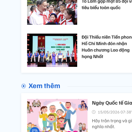
Tô Lâm gặp mặt 85 đội v
tiêu biểu toàn quốc
Đội Thiếu niên Tiền pho
Hồ Chí Minh đón nhận
Huân chương Lao động
hạng Nhất
Xem thêm
Ngày Quốc tế Gia
15/05/2026 07:38’
Hãy trân trọng và g
nghĩa nhất.