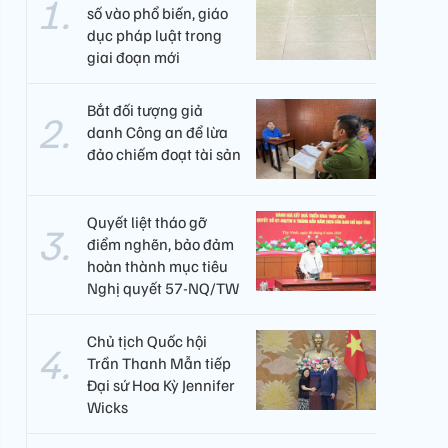
số vào phổ biến, giáo
dục pháp luật trong
giai đoạn mới
Bắt đối tượng giả
danh Công an để lừa
đảo chiếm đoạt tài sản
Quyết liệt tháo gỡ
điểm nghẽn, bảo đảm
hoàn thành mục tiêu
Nghị quyết 57-NQ/TW
Chủ tịch Quốc hội
Trần Thanh Mẫn tiếp
Đại sứ Hoa Kỳ Jennifer
Wicks