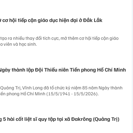
 cơ hội tiếp cận giáo dục hiện đại ở Đắk Lắk
ạo ra nhiều thay đổi tích cực, mở thêm cơ hội tiếp cận giáo
o viên và học sinh.
gày thành lập Đội Thiếu niên Tiền phong Hồ Chí Minh
 Quảng Trị, Vĩnh Long đã tổ chức kỷ niệm 85 năm Ngày thành
Tiền phong Hồ Chí Minh (15/5/1941 - 15/5/2026).
g 5 hài cốt liệt sĩ quy tập tại xã Đakrông (Quảng Trị)