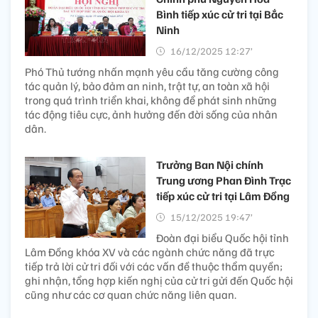
Bình tiếp xúc cử tri tại Bắc
Ninh
16/12/2025 12:27’
Phó Thủ tướng nhấn mạnh yêu cầu tăng cường công
tác quản lý, bảo đảm an ninh, trật tự, an toàn xã hội
trong quá trình triển khai, không để phát sinh những
tác động tiêu cực, ảnh hưởng đến đời sống của nhân
dân.
Trưởng Ban Nội chính
Trung ương Phan Đình Trạc
tiếp xúc cử tri tại Lâm Đồng
15/12/2025 19:47’
Đoàn đại biểu Quốc hội tỉnh
Lâm Đồng khóa XV và các ngành chức năng đã trực
tiếp trả lời cử tri đối với các vấn đề thuộc thẩm quyền;
ghi nhận, tổng hợp kiến nghị của cử tri gửi đến Quốc hội
cũng như các cơ quan chức năng liên quan.