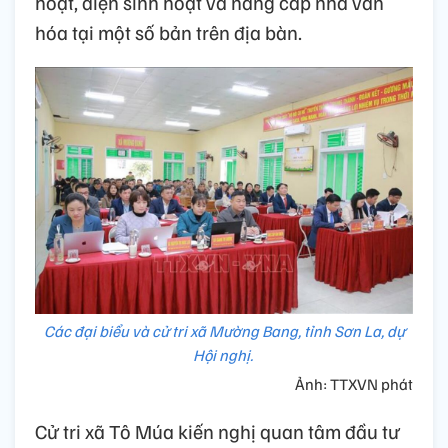
hoạt, điện sinh hoạt và nâng cấp nhà văn
hóa tại một số bản trên địa bàn.
Các đại biểu và cử tri xã Mường Bang, tỉnh Sơn La, dự
Hội nghị.
Ảnh: TTXVN phát
Cử tri xã Tô Múa kiến nghị quan tâm đầu tư