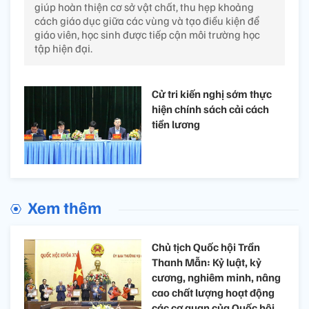
giúp hoàn thiện cơ sở vật chất, thu hẹp khoảng
cách giáo dục giữa các vùng và tạo điều kiện để
giáo viên, học sinh được tiếp cận môi trường học
tập hiện đại.
Cử tri kiến nghị sớm thực
hiện chính sách cải cách
tiền lương
Xem thêm
Chủ tịch Quốc hội Trần
Thanh Mẫn: Kỷ luật, kỷ
cương, nghiêm minh, nâng
cao chất lượng hoạt động
các cơ quan của Quốc hội