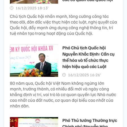
16/12/2025 18:13’
Chủ tịch Quốc hội nhấn mạnh, tăng cường công tác
theo dõi, đôn đốc việc thực hiện các luật, nghị quyết của
Quốc hội, đẩy mạnh ứng dụng công nghệ thông tin, trí
tuệ nhân tạo trong hoạt động của Quốc hội.
Phó Chủ tịch Quốc hội
Nguyễn Khắc Định: Cần cụ
thể hóa và tổ chức thực
hiện hiệu quả các Luật
16/12/2025 16:26’
80 năm qua, Quốc hội Việt Nam không ngừng lớn
mạnh, trưởng thành, có nhiều đổi mới và ngày càng
khẳng định vị trí, vai trò là cơ quan quyền lực Nhà nước
cao nhất của đất nước, cơ quan đại biểu cao nhất của
nhân dân.
Phó Thủ tướng Thường trực
Chính phủ Nguyễn Hòa