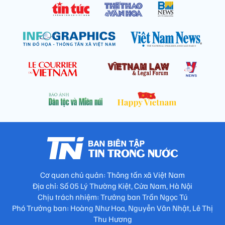
Cơ quan chủ quản: Thông tấn xã Việt Nam
Địa chỉ: Số 05 Lý Thường Kiệt, Cửa Nam, Hà Nội
Chịu trách nhiệm: Trưởng ban Trần Ngọc Tú
Phó Trưởng ban: Hoàng Như Hoa, Nguyễn Văn Nhật, Lê Thị
Thu Hương