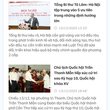
Tổng Bí thư Tô Lâm: Hà Nội
tập trung vào 5 ưu tiên
trong những định hướng
lớn
15/12/2025 13:33’
Tổng Bí thư nêu rõ, Hà Nội cần giữ vững vai trò đầu tàu
trong phát triển kinh tế-xã hội, đổi mới sáng tạo, thu hút
vốn đầu tư; cần triển khai mạnh mẽ Luật Thủ đô sửa
đổi, triển khai hiệu quả bộ máy chính quyền địa phương
2 cấp.
Chủ tịch Quốc hội Trần
Thanh Mẫn tiếp xúc cử tri
sau Kỳ họp 10, Quốc hội
khóa XV
13/12/2025 18:48’
Chiều 13/12, tại phường Vị Thanh, Chủ tịch Quốc hội
Trần Thanh Mẫn cùng Đoàn đại biểu Quốc hội thành
phố Cần Thơ tiếp xúc cử tri sau Kỳ họp thứ 10, Quốc hội