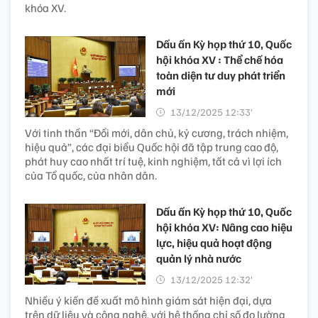
khóa XV.
Dấu ấn Kỳ họp thứ 10, Quốc
hội khóa XV : Thể chế hóa
toàn diện tư duy phát triển
mới
13/12/2025 12:33’
Với tinh thần “Đổi mới, dân chủ, kỷ cương, trách nhiệm,
hiệu quả”, các đại biểu Quốc hội đã tập trung cao độ,
phát huy cao nhất trí tuệ, kinh nghiệm, tất cả vì lợi ích
của Tổ quốc, của nhân dân.
Dấu ấn Kỳ họp thứ 10, Quốc
hội khóa XV: Nâng cao hiệu
lực, hiệu quả hoạt động
quản lý nhà nước
13/12/2025 12:32’
Nhiều ý kiến đề xuất mô hình giám sát hiện đại, dựa
trên dữ liệu và công nghệ, với hệ thống chỉ số đo lường