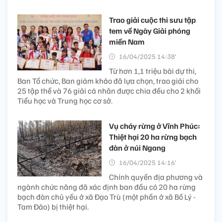
Trao giải cuộc thi sưu tập
tem về Ngày Giải phóng
miền Nam
16/04/2025 14:38’
Từ hơn 1,1 triệu bài dự thi,
Ban Tổ chức, Ban giám khảo đã lựa chọn, trao giải cho
25 tập thể và 76 giải cá nhân được chia đều cho 2 khối
Tiểu học và Trung học cơ sở.
Vụ cháy rừng ở Vĩnh Phúc:
Thiệt hại 20 ha rừng bạch
đàn ở núi Ngang
16/04/2025 14:16’
Chính quyền địa phương và
ngành chức năng đã xác định ban đầu có 20 ha rừng
bạch đàn chủ yếu ở xã Đạo Trù (một phần ở xã Bồ Lý -
Tam Đảo) bị thiệt hại.