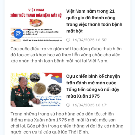
Việt Nam nằm trong 21
quốc gia đã thành công
trong việc thanh toán bệnh
mắt hột
16/04/2025 16:50’
Các cuộc điều tra và giám sát tác động được thực hiện
đã tạo cơ sở khoa học và thực tiễn vững chắc cho việc
xác nhận thanh toán bệnh mắt hột tại Việt Nam.
Cựu chiến binh kể chuyện
trận đánh mở màn cuộc
Tổng tiến công và nổi dậy
mùa Xuân 1975
16/04/2025 16:17’
Trong những trang sử hào hùng của dân tộc, chiến
thắng mùa Xuân năm 1975 mãi mãi là một mốc son
chói lọi. Góp phần trong chiến thắng vĩ đại ấy, có những
người con ưu tú của quê lúa Thái Bình.