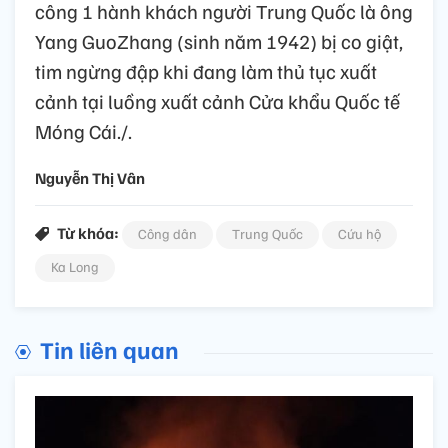
công 1 hành khách người Trung Quốc là ông
Yang GuoZhang (sinh năm 1942) bị co giật,
tim ngừng đập khi đang làm thủ tục xuất
cảnh tại luồng xuất cảnh Cửa khẩu Quốc tế
Móng Cái./.
Nguyễn Thị Vân
Từ khóa:
Công dân
Trung Quốc
Cứu hộ
Ka Long
Tin liên quan