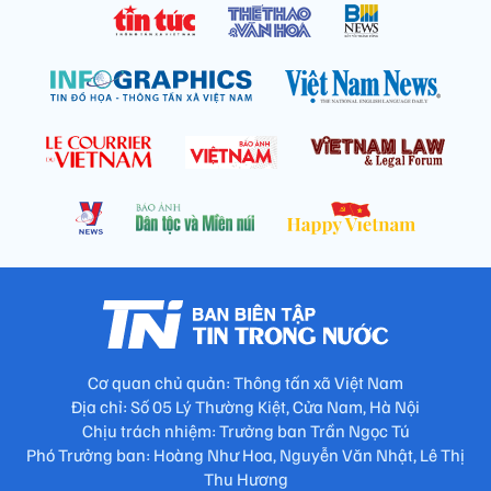
Cơ quan chủ quản: Thông tấn xã Việt Nam
Địa chỉ: Số 05 Lý Thường Kiệt, Cửa Nam, Hà Nội
Chịu trách nhiệm: Trưởng ban Trần Ngọc Tú
Phó Trưởng ban: Hoàng Như Hoa, Nguyễn Văn Nhật, Lê Thị
Thu Hương