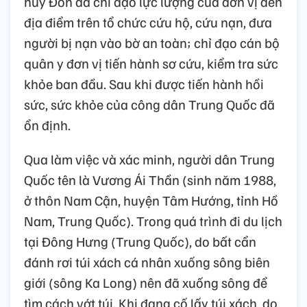
huy Đồn đã chỉ đạo lực lượng của đơn vị đến
địa điểm trên tổ chức cứu hộ, cứu nạn, đưa
người bị nạn vào bờ an toàn; chỉ đạo cán bộ
quân y đơn vị tiến hành sơ cứu, kiểm tra sức
khỏe ban đầu. Sau khi được tiến hành hồi
sức, sức khỏe của công dân Trung Quốc đã
ổn định.
Qua làm việc và xác minh, người dân Trung
Quốc tên là Vương Ái Thần (sinh năm 1988,
ở thôn Nam Cận, huyện Tâm Hướng, tỉnh Hồ
Nam, Trung Quốc). Trong quá trình đi du lịch
tại Đông Hưng (Trung Quốc), do bất cẩn
đánh rơi túi xách cá nhân xuống sông biên
giới (sông Ka Long) nên đã xuống sông để
tìm cách vớt túi. Khi đang cố lấy túi xách, do