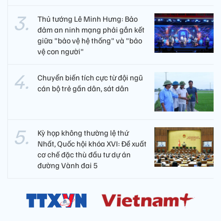
Thủ tướng Lê Minh Hưng: Bảo
đảm an ninh mạng phải gắn kết
giữa "bảo vệ hệ thống" và "bảo
vệ con người"
Chuyển biến tích cực từ đội ngũ
cán bộ trẻ gần dân, sát dân
Kỳ họp không thường lệ thứ
Nhất, Quốc hội khóa XVI: Đề xuất
cơ chế đặc thù đầu tư dự án
đường Vành đai 5