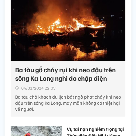
Ba tàu gỗ cháy rụi khi neo đậu trên
sông Ka Long nghi do chập điện
04/01/2024 22:05’
Ba tàu chở khách du lịch bất ngờ phát cháy khi neo
đậu trên sông Ka Long, may mắn không có thiệt hại
về người.
Vụ tai nạn nghiêm trọng tại
Thủy điện Đăk Mi 1: Khen