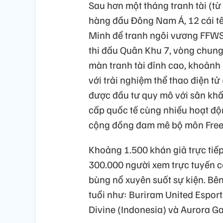
Sau hơn một tháng tranh tài (từ
hàng đầu Đông Nam Á, 12 cái tê
Minh để tranh ngôi vương FFWS
thi đấu Quân Khu 7, vòng chun
màn tranh tài đỉnh cao, khoảnh
với trải nghiệm thể thao điện t
được đầu tư quy mô với sân khấu
cấp quốc tế cùng nhiều hoạt độ
cộng đồng đam mê bộ môn Free 
Khoảng 1.500 khán giả trực tiế
300.000 người xem trực tuyến c
bùng nổ xuyên suốt sự kiện. Bên
tuổi như: Buriram United Espor
Divine (Indonesia) và Aurora G