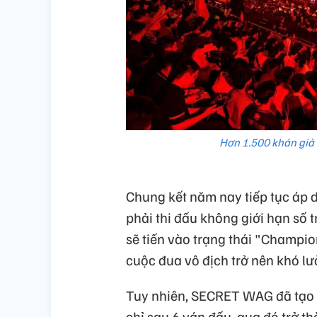
Hơn 1.500 khán giả 
Chung kết năm nay tiếp tục áp 
phải thi đấu không giới hạn số 
sẽ tiến vào trạng thái "Champio
cuộc đua vô địch trở nên khó lư
Tuy nhiên, SECRET WAG đã tạo 
chỉ sau 6 ván đấu, qua đó trở t