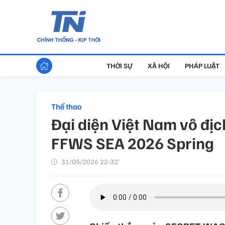
THỜI SỰ
XÃ HỘI
PHÁP LUẬT
Thể thao
Đại diện Việt Nam vô địch
FFWS SEA 2026 Spring
31/05/2026 22:32’