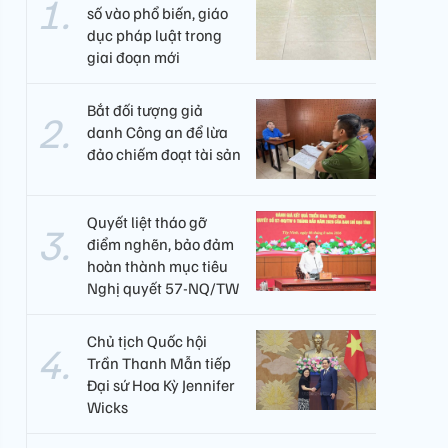
số vào phổ biến, giáo
dục pháp luật trong
giai đoạn mới
Bắt đối tượng giả
danh Công an để lừa
đảo chiếm đoạt tài sản
Quyết liệt tháo gỡ
điểm nghẽn, bảo đảm
hoàn thành mục tiêu
Nghị quyết 57-NQ/TW
Chủ tịch Quốc hội
Trần Thanh Mẫn tiếp
Đại sứ Hoa Kỳ Jennifer
Wicks