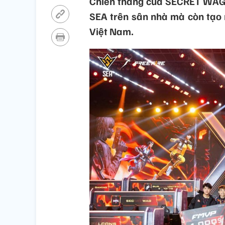
Chiến thắng của SECRET WAG 
SEA trên sân nhà mà còn tạo 
Việt Nam.