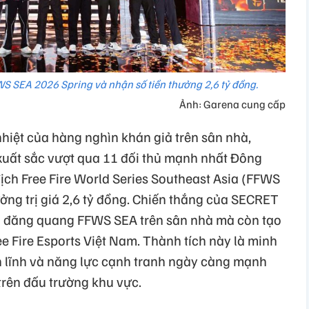
S SEA 2026 Spring và nhận số tiền thưởng 2,6 tỷ đồng.
Ảnh: Garena cung cấp
nhiệt của hàng nghìn khán giả trên sân nhà,
ất sắc vượt qua 11 đối thủ mạnh nhất Đông
ch Free Fire World Series Southeast Asia (FFWS
ởng trị giá 2,6 tỷ đồng. Chiến thắng của SECRET
n đăng quang FFWS SEA trên sân nhà mà còn tạo
e Fire Esports Việt Nam. Thành tích này là minh
 lĩnh và năng lực cạnh tranh ngày càng mạnh
trên đấu trường khu vực.