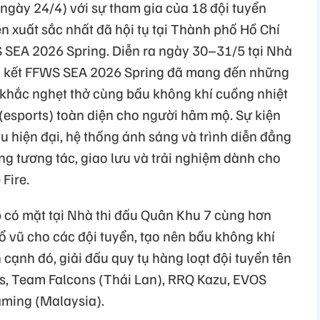
 ngày 24/4) với sự tham gia của 18 đội tuyển
n xuất sắc nhất đã hội tụ tại Thành phố Hồ Chí
 SEA 2026 Spring. Diễn ra ngày 30–31/5 tại Nhà
g kết FFWS SEA 2026 Spring đã mang đến những
 khắc nghẹt thở cùng bầu không khí cuồng nhiệt
ử (esports) toàn diện cho người hâm mộ. Sự kiện
 hiện đại, hệ thống ánh sáng và trình diễn đẳng
ng tương tác, giao lưu và trải nghiệm dành cho
Fire.
p có mặt tại Nhà thi đấu Quân Khu 7 cùng hơn
ổ vũ cho các đội tuyển, tạo nên bầu không khí
 cạnh đó, giải đấu quy tụ hàng loạt đội tuyển tên
ts, Team Falcons (Thái Lan), RRQ Kazu, EVOS
aming (Malaysia).