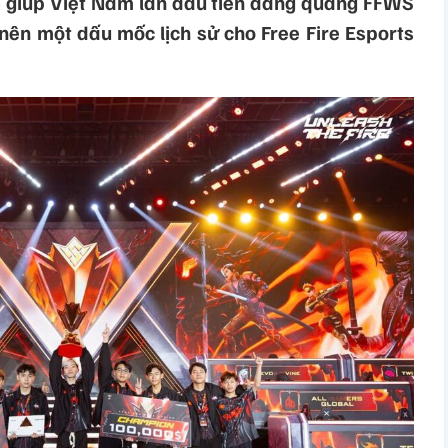
giúp Việt Nam lần đầu tiên đăng quang FFWS
nên một dấu mốc lịch sử cho Free Fire Esports