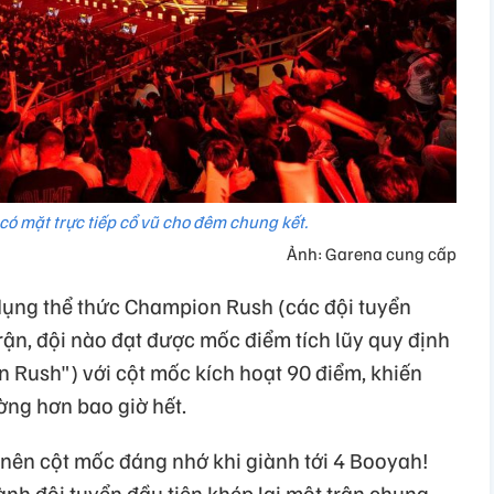
có mặt trực tiếp cổ vũ cho đêm chung kết.
Ảnh: Garena cung cấp
dụng thể thức Champion Rush (các đội tuyển
trận, đội nào đạt được mốc điểm tích lũy quy định
n Rush") với cột mốc kích hoạt 90 điểm, khiến
ờng hơn bao giờ hết.
nên cột mốc đáng nhớ khi giành tới 4 Booyah!
hành đội tuyển đầu tiên khép lại một trận chung