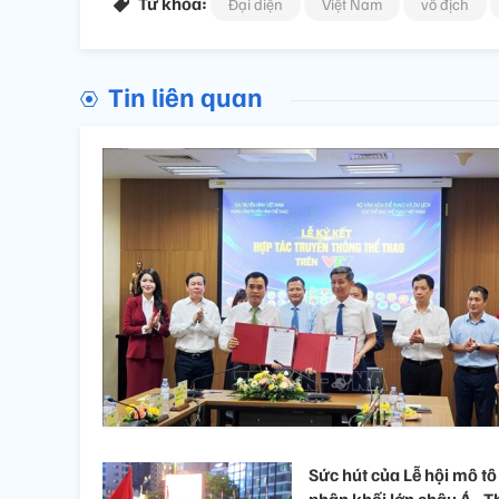
Từ khóa:
Đại diện
Việt Nam
vô địch
Tin liên quan
Sức hút của Lễ hội mô tô