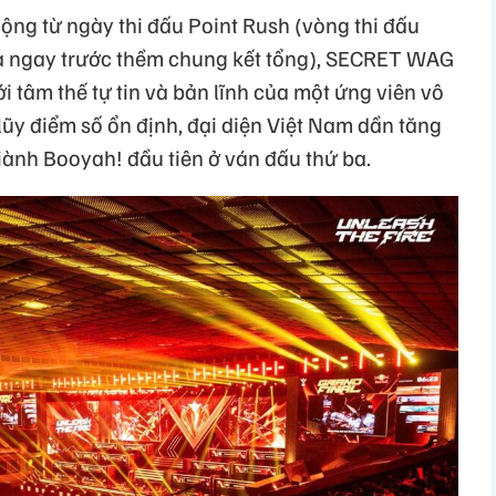
ộng từ ngày thi đấu Point Rush (vòng thi đấu
n ra ngay trước thềm chung kết tổng), SECRET WAG
 tâm thế tự tin và bản lĩnh của một ứng viên vô
 lũy điểm số ổn định, đại diện Việt Nam dần tăng
iành Booyah! đầu tiên ở ván đấu thứ ba.