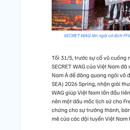
SECRET WAG lên ngôi vô địch FFW
Tối 31/5, trước sự cổ vũ cuồng 
SECRET WAG của Việt Nam đã xu
Nam Á để đăng quang ngôi vô đị
SEA) 2026 Spring, nhận giải thư
WAG giúp Việt Nam lần đầu tiê
nên một dấu mốc lịch sử cho Fre
chứng cho sự trưởng thành, bản
mẽ của các đội tuyển Việt Nam 