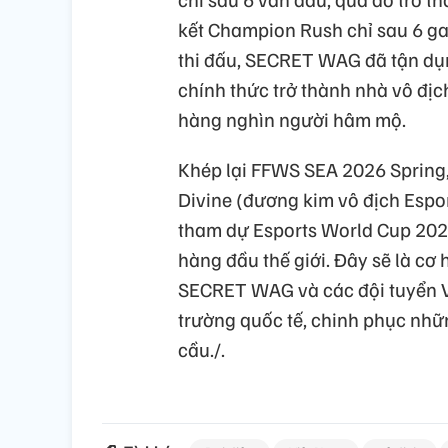
kết Champion Rush chỉ sau 6 ga
thi đấu, SECRET WAG đã tận dụn
chính thức trở thành nhà vô đị
hàng nghìn người hâm mộ.
Khép lại FFWS SEA 2026 Spring,
Divine (đương kim vô địch Espo
tham dự Esports World Cup 2026 
hàng đầu thế giới. Đây sẽ là cơ 
SECRET WAG và các đội tuyển V
trường quốc tế, chinh phục nhữ
cầu./.