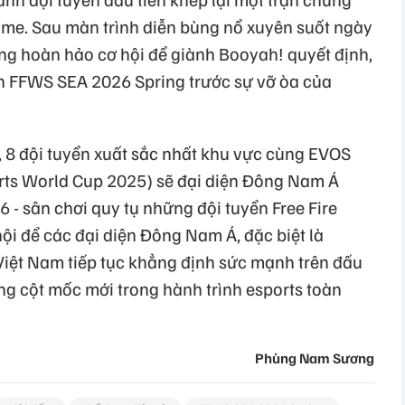
me. Sau màn trình diễn bùng nổ xuyên suốt ngày
g hoàn hảo cơ hội để giành Booyah! quyết định,
ch FFWS SEA 2026 Spring trước sự vỡ òa của
 8 đội tuyển xuất sắc nhất khu vực cùng EVOS
rts World Cup 2025) sẽ đại diện Đông Nam Á
- sân chơi quy tụ những đội tuyển Free Fire
hội để các đại diện Đông Nam Á, đặc biệt là
iệt Nam tiếp tục khẳng định sức mạnh trên đấu
ng cột mốc mới trong hành trình esports toàn
Phùng Nam Sương