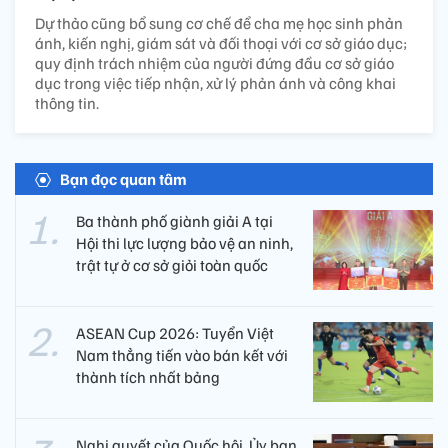
Dự thảo cũng bổ sung cơ chế để cha mẹ học sinh phản
ánh, kiến nghị, giám sát và đối thoại với cơ sở giáo dục;
quy định trách nhiệm của người đứng đầu cơ sở giáo
dục trong việc tiếp nhận, xử lý phản ánh và công khai
thông tin.
Bạn đọc quan tâm
Ba thành phố giành giải A tại
Hội thi lực lượng bảo vệ an ninh,
trật tự ở cơ sở giỏi toàn quốc
ASEAN Cup 2026: Tuyển Việt
Nam thẳng tiến vào bán kết với
thành tích nhất bảng
Nghị quyết của Quốc hội, Ủy ban