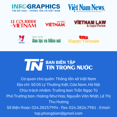
Cơ quan chủ quản: Thông tấn xã Việt Nam
Địa chỉ: Số 05 Lý Thường Kiệt, Cửa Nam, Hà Nội
Chịu trách nhiệm: Trưởng ban Trần Ngọc Tú
Phó Trưởng ban: Hoàng Như Hoa, Nguyễn Văn Nhật, Lê Thị
Thu Hương
Số điện thoại: 024.38257994 - Fax: 024.3826.7981 - Email:
tap.phongbien@gmail.com