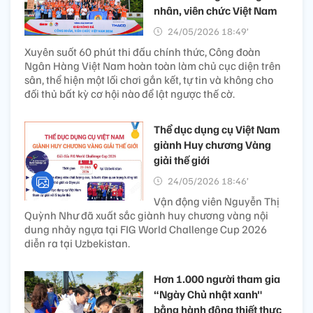
nhân, viên chức Việt Nam
24/05/2026 18:49’
Xuyên suốt 60 phút thi đấu chính thức, Công đoàn
Ngân Hàng Việt Nam hoàn toàn làm chủ cục diện trên
sân, thể hiện một lối chơi gắn kết, tự tin và không cho
đối thủ bất kỳ cơ hội nào để lật ngược thế cờ.
Thể dục dụng cụ Việt Nam
giành Huy chương Vàng
giải thế giới
24/05/2026 18:46’
Vận động viên Nguyễn Thị
Quỳnh Như đã xuất sắc giành huy chương vàng nội
dung nhảy ngựa tại FIG World Challenge Cup 2026
diễn ra tại Uzbekistan.
Hơn 1.000 người tham gia
“Ngày Chủ nhật xanh"
bằng hành động thiết thực