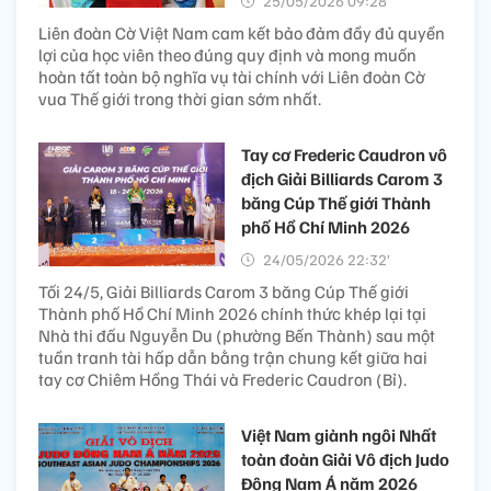
25/05/2026 09:28’
Liên đoàn Cờ Việt Nam cam kết bảo đảm đầy đủ quyền
lợi của học viên theo đúng quy định và mong muốn
hoàn tất toàn bộ nghĩa vụ tài chính với Liên đoàn Cờ
vua Thế giới trong thời gian sớm nhất.
Tay cơ Frederic Caudron vô
địch Giải Billiards Carom 3
băng Cúp Thế giới Thành
phố Hồ Chí Minh 2026
24/05/2026 22:32’
Tối 24/5, Giải Billiards Carom 3 băng Cúp Thế giới
Thành phố Hồ Chí Minh 2026 chính thức khép lại tại
Nhà thi đấu Nguyễn Du (phường Bến Thành) sau một
tuần tranh tài hấp dẫn bằng trận chung kết giữa hai
tay cơ Chiêm Hồng Thái và Frederic Caudron (Bỉ).
Việt Nam giành ngôi Nhất
toàn đoàn Giải Vô địch Judo
Đông Nam Á năm 2026