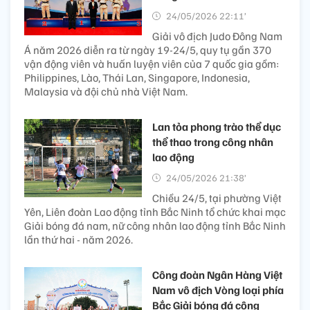
24/05/2026 22:11’
Giải vô địch Judo Đông Nam
Á năm 2026 diễn ra từ ngày 19-24/5, quy tụ gần 370
vận động viên và huấn luyện viên của 7 quốc gia gồm:
Philippines, Lào, Thái Lan, Singapore, Indonesia,
Malaysia và đội chủ nhà Việt Nam.
Lan tỏa phong trào thể dục
thể thao trong công nhân
lao động
24/05/2026 21:38’
Chiều 24/5, tại phường Việt
Yên, Liên đoàn Lao động tỉnh Bắc Ninh tổ chức khai mạc
Giải bóng đá nam, nữ công nhân lao động tỉnh Bắc Ninh
lần thứ hai - năm 2026.
Công đoàn Ngân Hàng Việt
Nam vô địch Vòng loại phía
Bắc Giải bóng đá công