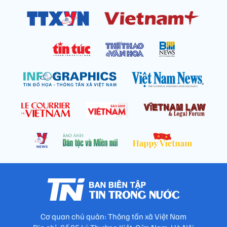
Cơ quan chủ quản: Thông tấn xã Việt Nam