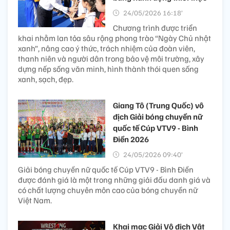
24/05/2026 16:18’
Chương trình được triển
khai nhằm lan tỏa sâu rộng phong trào “Ngày Chủ nhật
xanh”, nâng cao ý thức, trách nhiệm của đoàn viên,
thanh niên và người dân trong bảo vệ môi trường, xây
dựng nếp sống văn minh, hình thành thói quen sống
xanh, sạch, đẹp.
Giang Tô (Trung Quốc) vô
địch Giải bóng chuyền nữ
quốc tế Cúp VTV9 - Bình
Điền 2026
24/05/2026 09:40’
Giải bóng chuyền nữ quốc tế Cúp VTV9 - Bình Điền
được đánh giá là một trong những giải đấu danh giá và
có chất lượng chuyên môn cao của bóng chuyền nữ
Việt Nam.
Khai mạc Giải Vô địch Vật