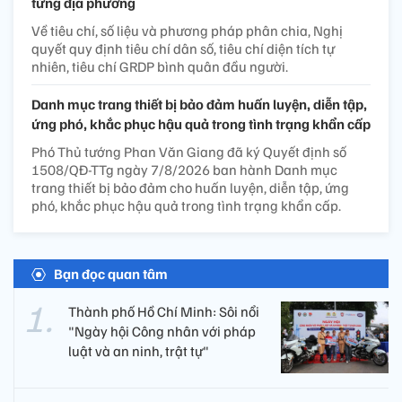
từng địa phương
Về tiêu chí, số liệu và phương pháp phân chia, Nghị
quyết quy định tiêu chí dân số, tiêu chí diện tích tự
nhiên, tiêu chí GRDP bình quân đầu người.
Danh mục trang thiết bị bảo đảm huấn luyện, diễn tập,
ứng phó, khắc phục hậu quả trong tình trạng khẩn cấp
Phó Thủ tướng Phan Văn Giang đã ký Quyết định số
1508/QĐ-TTg ngày 7/8/2026 ban hành Danh mục
trang thiết bị bảo đảm cho huấn luyện, diễn tập, ứng
phó, khắc phục hậu quả trong tình trạng khẩn cấp.
Bạn đọc quan tâm
Thành phố Hồ Chí Minh: Sôi nổi
"Ngày hội Công nhân với pháp
luật và an ninh, trật tự"