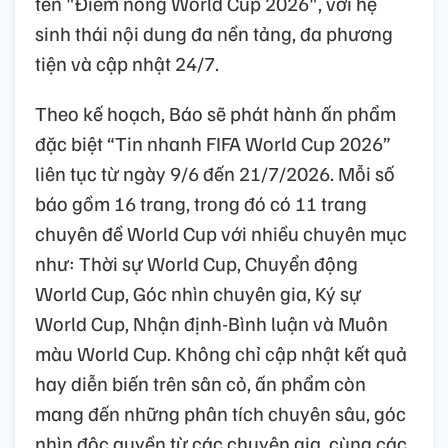
tên "Điểm nóng World Cup 2026", với hệ
sinh thái nội dung đa nền tảng, đa phương
tiện và cập nhật 24/7.
Theo kế hoạch, Báo sẽ phát hành ấn phẩm
đặc biệt “Tin nhanh FIFA World Cup 2026”
liên tục từ ngày 9/6 đến 21/7/2026. Mỗi số
báo gồm 16 trang, trong đó có 11 trang
chuyên đề World Cup với nhiều chuyên mục
như: Thời sự World Cup, Chuyển động
World Cup, Góc nhìn chuyên gia, Ký sự
World Cup, Nhận định-Bình luận và Muôn
màu World Cup. Không chỉ cập nhật kết quả
hay diễn biến trên sân cỏ, ấn phẩm còn
mang đến những phân tích chuyên sâu, góc
nhìn độc quyền từ các chuyên gia, cùng các