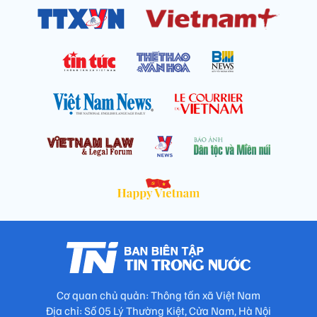
Cơ quan chủ quản: Thông tấn xã Việt Nam
Địa chỉ: Số 05 Lý Thường Kiệt, Cửa Nam, Hà Nội