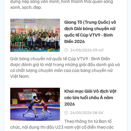
dựng nếp sống văn minh, hình thành thói quen sống
xanh, sạch, đẹp.
Giang Tô (Trung Quốc) vô
địch Giải bóng chuyền nữ
quốc tế Cúp VTV9 - Bình
Điền 2026
24/05/2026 09:40’
Giải bóng chuyền nữ quốc tế Cúp VTV9 - Bình Điền
được đánh giá là một trong những giải đấu danh giá và
có chất lượng chuyên môn cao của bóng chuyền nữ
Việt Nam.
Khai mạc Giải Vô địch Vật
các lứa tuổi châu Á năm
2026
24/05/2026 08:54’
Theo thông tin từ Ban tổ
chức, nội dung thi đấu U23 nam vật cổ điển theo các