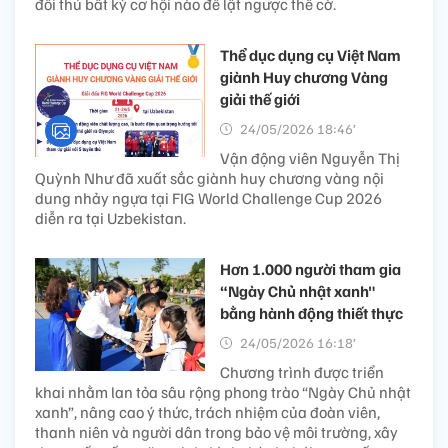
đối thủ bất kỳ cơ hội nào để lật ngược thế cờ.
Thể dục dụng cụ Việt Nam
giành Huy chương Vàng
giải thế giới
24/05/2026 18:46’
Vận động viên Nguyễn Thị
Quỳnh Như đã xuất sắc giành huy chương vàng nội
dung nhảy ngựa tại FIG World Challenge Cup 2026
diễn ra tại Uzbekistan.
Hơn 1.000 người tham gia
“Ngày Chủ nhật xanh"
bằng hành động thiết thực
24/05/2026 16:18’
Chương trình được triển
khai nhằm lan tỏa sâu rộng phong trào “Ngày Chủ nhật
xanh”, nâng cao ý thức, trách nhiệm của đoàn viên,
thanh niên và người dân trong bảo vệ môi trường, xây