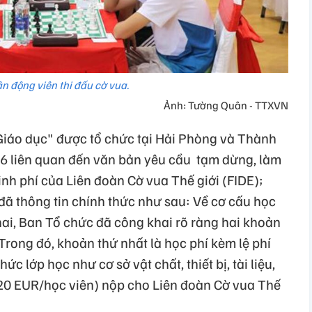
n động viên thi đấu cờ vua.
Ảnh: Tường Quân - TTXVN
Giáo dục" được tổ chức tại Hải Phòng và Thành
6 liên quan đến văn bản yêu cầu tạm dừng, làm
inh phí của Liên đoàn Cờ vua Thế giới (FIDE);
đã thông tin chính thức như sau: Về cơ cấu học
 khai, Ban Tổ chức đã công khai rõ ràng hai khoản
 Trong đó, khoản thứ nhất là học phí kèm lệ phí
ức lớp học như cơ sở vật chất, thiết bị, tài liệu,
 (20 EUR/học viên) nộp cho Liên đoàn Cờ vua Thế