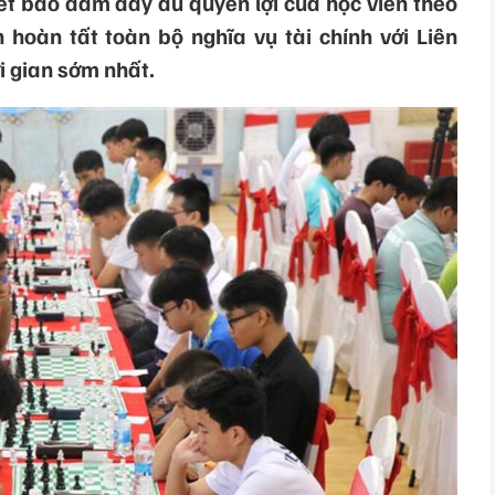
t bảo đảm đầy đủ quyền lợi của học viên theo
oàn tất toàn bộ nghĩa vụ tài chính với Liên
i gian sớm nhất.