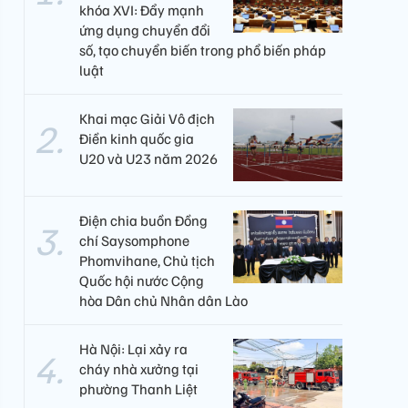
khóa XVI: Đẩy mạnh
ứng dụng chuyển đổi
số, tạo chuyển biến trong phổ biến pháp
luật
Khai mạc Giải Vô địch
Điền kinh quốc gia
U20 và U23 năm 2026
Điện chia buồn Đồng
chí Saysomphone
Phomvihane, Chủ tịch
Quốc hội nước Cộng
hòa Dân chủ Nhân dân Lào
Hà Nội: Lại xảy ra
cháy nhà xưởng tại
phường Thanh Liệt