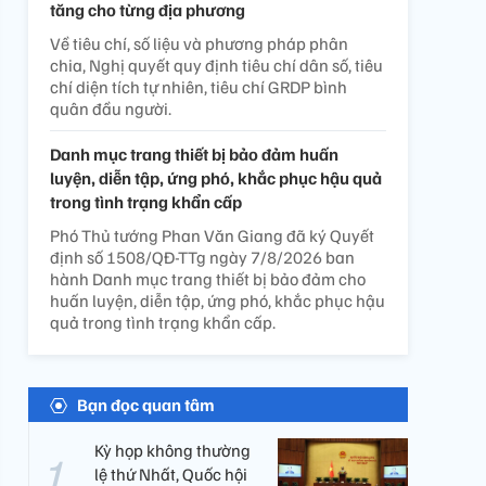
tăng cho từng địa phương
Về tiêu chí, số liệu và phương pháp phân
chia, Nghị quyết quy định tiêu chí dân số, tiêu
chí diện tích tự nhiên, tiêu chí GRDP bình
quân đầu người.
Danh mục trang thiết bị bảo đảm huấn
luyện, diễn tập, ứng phó, khắc phục hậu quả
trong tình trạng khẩn cấp
Phó Thủ tướng Phan Văn Giang đã ký Quyết
định số 1508/QĐ-TTg ngày 7/8/2026 ban
hành Danh mục trang thiết bị bảo đảm cho
huấn luyện, diễn tập, ứng phó, khắc phục hậu
quả trong tình trạng khẩn cấp.
Bạn đọc quan tâm
Kỳ họp không thường
lệ thứ Nhất, Quốc hội