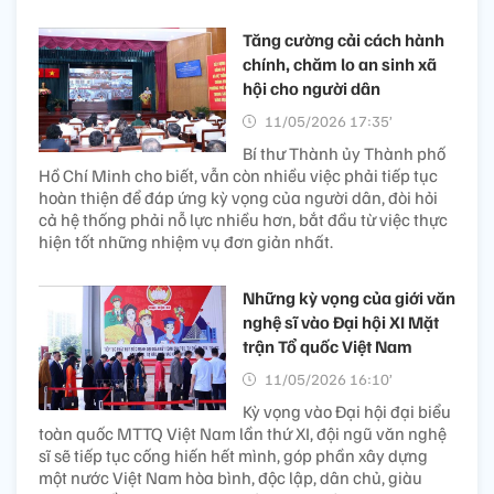
Tăng cường cải cách hành
chính, chăm lo an sinh xã
hội cho người dân
11/05/2026 17:35’
Bí thư Thành ủy Thành phố
Hồ Chí Minh cho biết, vẫn còn nhiều việc phải tiếp tục
hoàn thiện để đáp ứng kỳ vọng của người dân, đòi hỏi
cả hệ thống phải nỗ lực nhiều hơn, bắt đầu từ việc thực
hiện tốt những nhiệm vụ đơn giản nhất.
Những kỳ vọng của giới văn
nghệ sĩ vào Đại hội XI Mặt
trận Tổ quốc Việt Nam
11/05/2026 16:10’
Kỳ vọng vào Đại hội đại biểu
toàn quốc MTTQ Việt Nam lần thứ XI, đội ngũ văn nghệ
sĩ sẽ tiếp tục cống hiến hết mình, góp phần xây dựng
một nước Việt Nam hòa bình, độc lập, dân chủ, giàu