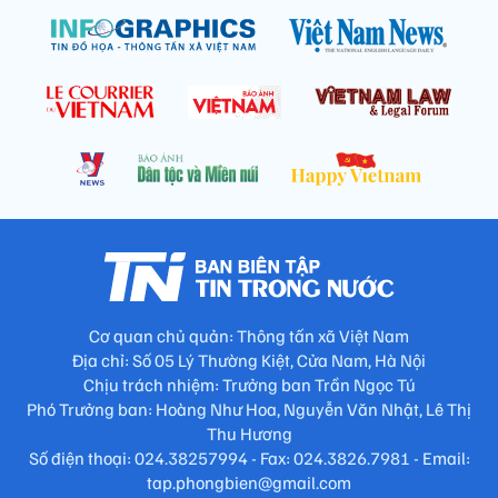
Cơ quan chủ quản: Thông tấn xã Việt Nam
Địa chỉ: Số 05 Lý Thường Kiệt, Cửa Nam, Hà Nội
Chịu trách nhiệm: Trưởng ban Trần Ngọc Tú
Phó Trưởng ban: Hoàng Như Hoa, Nguyễn Văn Nhật, Lê Thị
Thu Hương
Số điện thoại: 024.38257994 - Fax: 024.3826.7981 - Email:
tap.phongbien@gmail.com