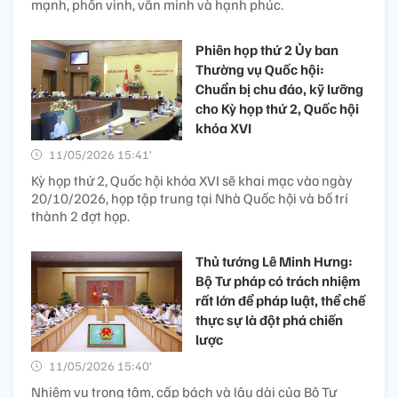
mạnh, phồn vinh, văn minh và hạnh phúc.
Phiên họp thứ 2 Ủy ban
Thường vụ Quốc hội:
Chuẩn bị chu đáo, kỹ lưỡng
cho Kỳ họp thứ 2, Quốc hội
khóa XVI
11/05/2026 15:41’
Kỳ họp thứ 2, Quốc hội khóa XVI sẽ khai mạc vào ngày
20/10/2026, họp tập trung tại Nhà Quốc hội và bố trí
thành 2 đợt họp.
Thủ tướng Lê Minh Hưng:
Bộ Tư pháp có trách nhiệm
rất lớn để pháp luật, thể chế
thực sự là đột phá chiến
lược
11/05/2026 15:40’
Nhiệm vụ trọng tâm, cấp bách và lâu dài của Bộ Tư