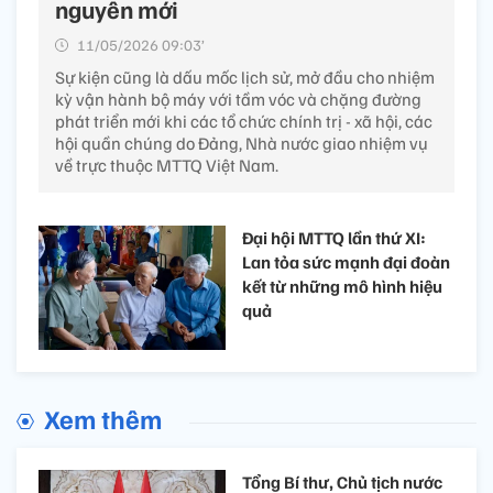
nguyên mới
11/05/2026 09:03’
Sự kiện cũng là dấu mốc lịch sử, mở đầu cho nhiệm
kỳ vận hành bộ máy với tầm vóc và chặng đường
phát triển mới khi các tổ chức chính trị - xã hội, các
hội quần chúng do Đảng, Nhà nước giao nhiệm vụ
về trực thuộc MTTQ Việt Nam.
Đại hội MTTQ lần thứ XI:
Lan tỏa sức mạnh đại đoàn
kết từ những mô hình hiệu
quả
Xem thêm
Tổng Bí thư, Chủ tịch nước