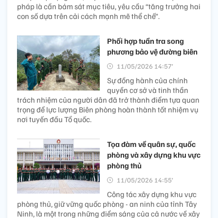
pháp là cần bám sát mục tiêu, yêu cầu “tăng trưởng hai
con số dựa trên cải cách mạnh mẽ thể chế”.
Phối hợp tuần tra song
phương bảo vệ đường biên
11/05/2026 14:57’
Sự đồng hành của chính
quyền cơ sở và tinh thần
trách nhiệm của người dân đã trở thành điểm tựa quan
trọng để lực lượng Biên phòng hoàn thành tốt nhiệm vụ
nơi tuyến đầu Tổ quốc.
Tọa đàm về quân sự, quốc
phòng và xây dựng khu vực
phòng thủ
11/05/2026 14:55’
Công tác xây dựng khu vực
phòng thủ, giữ vững quốc phòng - an ninh của tỉnh Tây
Ninh, là một trong những điểm sáng của cả nước về xây