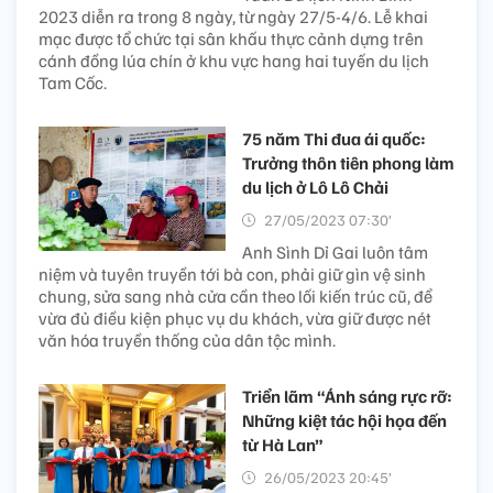
2023 diễn ra trong 8 ngày, từ ngày 27/5-4/6. Lễ khai
mạc được tổ chức tại sân khấu thực cảnh dựng trên
cánh đồng lúa chín ở khu vực hang hai tuyến du lịch
Tam Cốc.
75 năm Thi đua ái quốc:
Trưởng thôn tiên phong làm
du lịch ở Lô Lô Chải
27/05/2023 07:30’
Anh Sình Dỉ Gai luôn tâm
niệm và tuyên truyền tới bà con, phải giữ gìn vệ sinh
chung, sửa sang nhà cửa cần theo lối kiến trúc cũ, để
vừa đủ điều kiện phục vụ du khách, vừa giữ được nét
văn hóa truyền thống của dân tộc mình.
Triển lãm “Ánh sáng rực rỡ:
Những kiệt tác hội họa đến
từ Hà Lan”
26/05/2023 20:45’