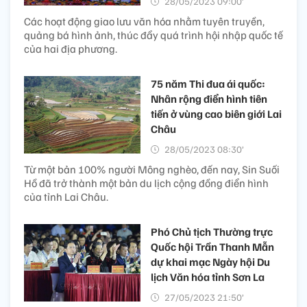
28/05/2023 09:00’
Các hoạt động giao lưu văn hóa nhằm tuyên truyền,
quảng bá hình ảnh, thúc đẩy quá trình hội nhập quốc tế
của hai địa phương.
75 năm Thi đua ái quốc:
Nhân rộng điển hình tiên
tiến ở vùng cao biên giới Lai
Châu
28/05/2023 08:30’
Từ một bản 100% người Mông nghèo, đến nay, Sin Suối
Hồ đã trở thành một bản du lịch cộng đồng điển hình
của tỉnh Lai Châu.
Phó Chủ tịch Thường trực
Quốc hội Trần Thanh Mẫn
dự khai mạc Ngày hội Du
lịch Văn hóa tỉnh Sơn La
27/05/2023 21:50’