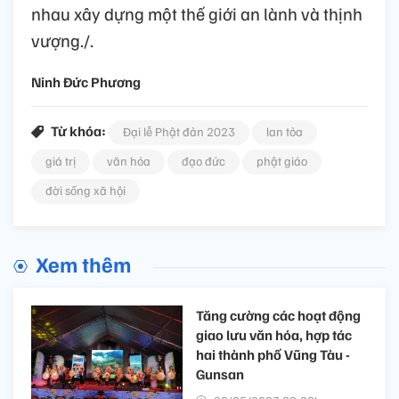
nhau xây dựng một thế giới an lành và thịnh
vượng./.
Ninh Đức Phương
Từ khóa:
Đại lễ Phật đản 2023
lan tỏa
giá trị
văn hóa
đạo đức
phật giáo
đời sống xã hội
Xem thêm
Tăng cường các hoạt động
giao lưu văn hóa, hợp tác
hai thành phố Vũng Tàu -
Gunsan