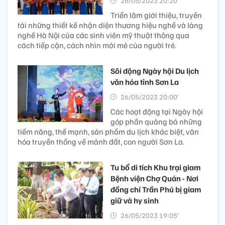
26/05/2023 20:20’
Triển lãm giới thiệu, truyền
tải những thiết kế nhận diện thương hiệu nghề và làng
nghề Hà Nội của các sinh viên mỹ thuật thông qua
cách tiếp cận, cách nhìn mới mẻ của người trẻ.
Sôi động Ngày hội Du lịch
văn hóa tỉnh Sơn La
26/05/2023 20:00’
Các hoạt động tại Ngày hội
góp phần quảng bá những
tiềm năng, thế mạnh, sản phẩm du lịch khác biệt, văn
hóa truyền thống về mảnh đất, con người Sơn La.
Tu bổ di tích Khu trại giam
Bệnh viện Chợ Quán - Nơi
đồng chí Trần Phú bị giam
giữ và hy sinh
26/05/2023 19:05’