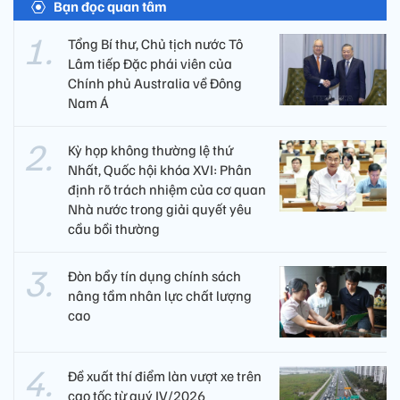
Bạn đọc quan tâm
Tổng Bí thư, Chủ tịch nước Tô
Lâm tiếp Đặc phái viên của
Chính phủ Australia về Đông
Nam Á
Kỳ họp không thường lệ thứ
Nhất, Quốc hội khóa XVI: Phân
định rõ trách nhiệm của cơ quan
Nhà nước trong giải quyết yêu
cầu bồi thường
Đòn bẩy tín dụng chính sách
nâng tầm nhân lực chất lượng
cao
Đề xuất thí điểm làn vượt xe trên
cao tốc từ quý IV/2026