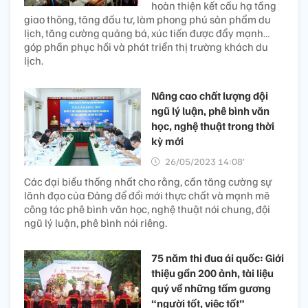
hoàn thiện kết cấu hạ tầng
giao thông, tăng đầu tư, làm phong phú sản phẩm du
lịch, tăng cường quảng bá, xúc tiến được đẩy mạnh…
góp phần phục hồi và phát triển thị trường khách du
lịch.
Nâng cao chất lượng đội
ngũ lý luận, phê bình văn
học, nghệ thuật trong thời
kỳ mới
26/05/2023 14:08’
Các đại biểu thống nhất cho rằng, cần tăng cường sự
lãnh đạo của Đảng để đổi mới thực chất và mạnh mẽ
công tác phê bình văn học, nghệ thuật nói chung, đội
ngũ lý luận, phê bình nói riêng.
75 năm thi đua ái quốc: Giới
thiệu gần 200 ảnh, tài liệu
quý về những tấm gương
“người tốt, việc tốt”