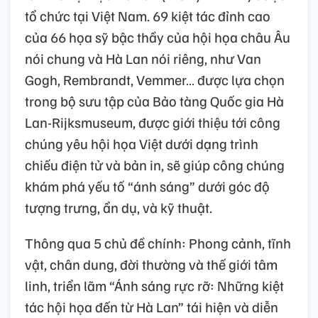
tổ chức tại Việt Nam. 69 kiệt tác đỉnh cao
của 66 họa sỹ bậc thầy của hội họa châu Âu
nói chung và Hà Lan nói riêng, như Van
Gogh, Rembrandt, Vemmer… được lựa chọn
trong bộ sưu tập của Bảo tàng Quốc gia Hà
Lan-Rijksmuseum, được giới thiệu tới công
chúng yêu hội họa Việt dưới dạng trình
chiếu điện tử và bản in, sẽ giúp công chúng
khám phá yếu tố “ánh sáng” dưới góc độ
tượng trưng, ẩn dụ, và kỹ thuật.
Thông qua 5 chủ đề chính: Phong cảnh, tĩnh
vật, chân dung, đời thường và thế giới tâm
linh, triển lãm “Ánh sáng rực rỡ: Những kiệt
tác hội họa đến từ Hà Lan” tái hiện và diễn