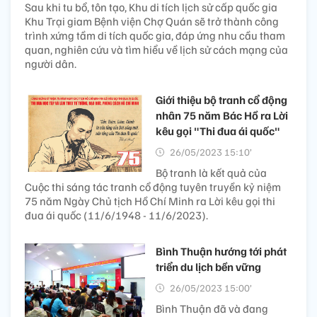
Sau khi tu bổ, tôn tạo, Khu di tích lịch sử cấp quốc gia
Khu Trại giam Bệnh viện Chợ Quán sẽ trở thành công
trình xứng tầm di tích quốc gia, đáp ứng nhu cầu tham
quan, nghiên cứu và tìm hiểu về lịch sử cách mạng của
người dân.
Giới thiệu bộ tranh cổ động
nhân 75 năm Bác Hồ ra Lời
kêu gọi "Thi đua ái quốc"
26/05/2023 15:10’
Bộ tranh là kết quả của
Cuộc thi sáng tác tranh cổ động tuyên truyền kỷ niệm
75 năm Ngày Chủ tịch Hồ Chí Minh ra Lời kêu gọi thi
đua ái quốc (11/6/1948 - 11/6/2023).
Bình Thuận hướng tới phát
triển du lịch bền vững
26/05/2023 15:00’
Bình Thuận đã và đang