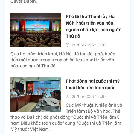
Oliver Dupin.
Phó Bí thư Thành ủy Hà
Nội: Phát triển văn hóa,
nguồn nhân lực, con người
Thủ đô
25/05/2023 15:30’
Qua hai năm triển khai, Hà Nội đã tạo đột phá, bước
tiến mới quan trọng trong chiến lược phát triển văn
hóa, con người Thủ đô.
Phát động hai cuộc thi mỹ
thuật lớn trên toàn quốc
25/05/2023 15:30’
Cục Mỹ thuật, Nhiếp ảnh và
Triển lãm (Bộ Văn hóa, Thể
thao và Du lịch) đã phát động “Cuộc thi và Triển lãm 5
năm Điêu khắc toàn quốc” cùng "Cuộc thi và Triển lãm
Mỹ thuật Việt Nam".