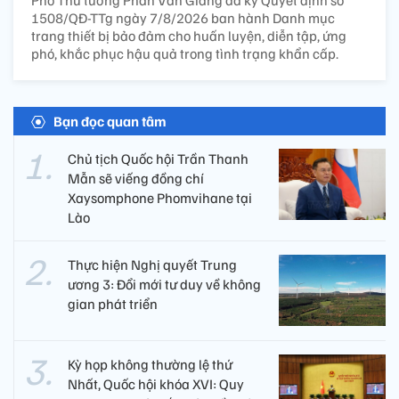
Phó Thủ tướng Phan Văn Giang đã ký Quyết định số
1508/QĐ-TTg ngày 7/8/2026 ban hành Danh mục
trang thiết bị bảo đảm cho huấn luyện, diễn tập, ứng
phó, khắc phục hậu quả trong tình trạng khẩn cấp.
Bạn đọc quan tâm
Chủ tịch Quốc hội Trần Thanh
Mẫn sẽ viếng đồng chí
Xaysomphone Phomvihane tại
Lào
Thực hiện Nghị quyết Trung
ương 3: Đổi mới tư duy về không
gian phát triển
Kỳ họp không thường lệ thứ
Nhất, Quốc hội khóa XVI: Quy