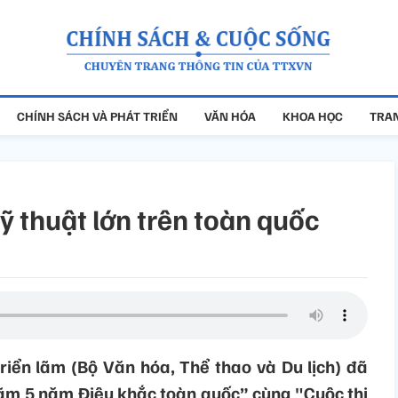
CHÍNH SÁCH VÀ PHÁT TRIỂN
VĂN HÓA
KHOA HỌC
TRAN
ỹ thuật lớn trên toàn quốc
riển lãm (Bộ Văn hóa, Thể thao và Du lịch) đã
lãm 5 năm Điêu khắc toàn quốc” cùng "Cuộc thi