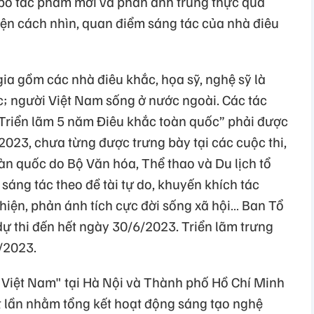
g bố tác phẩm mới và phản ánh trung thực quá
hiện cách nhìn, quan điểm sáng tác của nhà điêu
ia gồm các nhà điêu khắc, họa sỹ, nghệ sỹ là
; người Việt Nam sống ở nước ngoài. Các tác
Triển lãm 5 năm Điêu khắc toàn quốc” phải được
023, chưa từng được trưng bày tại các cuộc thi,
àn quốc do Bộ Văn hóa, Thể thao và Du lịch tổ
sáng tác theo đề tài tự do, khuyến khích tác
hiện, phản ánh tích cực đời sống xã hội… Ban Tổ
 thi đến hết ngày 30/6/2023. Triển lãm trưng
/2023.
t Việt Nam" tại Hà Nội và Thành phố Hồ Chí Minh
 lần nhằm tổng kết hoạt động sáng tạo nghệ