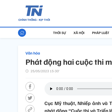
THỜI SỰ
XÃ HỘI
PHÁP LUẬT
Văn hóa
Phát động hai cuộc thi m
25/05/2023 15:30’
Cục Mỹ thuật, Nhiếp ảnh và T
phát động “Cuộc thi và Triển 