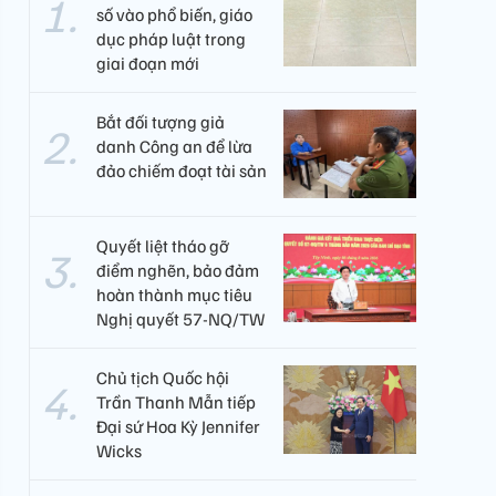
số vào phổ biến, giáo
dục pháp luật trong
giai đoạn mới
Bắt đối tượng giả
danh Công an để lừa
đảo chiếm đoạt tài sản
Quyết liệt tháo gỡ
điểm nghẽn, bảo đảm
hoàn thành mục tiêu
Nghị quyết 57-NQ/TW
Chủ tịch Quốc hội
Trần Thanh Mẫn tiếp
Đại sứ Hoa Kỳ Jennifer
Wicks