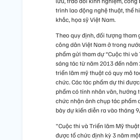
lưu, trao đổi kinh nghiệm, côn
trình lao động nghệ thuật, thể 
khắc, họa sỹ Việt Nam.
Theo quy định, đối tượng tham g
công dân Việt Nam ở trong nước
phẩm gửi tham dự “Cuộc thi và 
sáng tác từ năm 2013 đến năm 2
triển lãm mỹ thuật có quy mô to
chức. Các tác phẩm dự thi được 
phẩm có tính nhân văn, hướng t
chức nhận ảnh chụp tác phẩm dự
bày dự kiến diễn ra vào tháng 9
"Cuộc thi và Triển lãm Mỹ thuậ
được tổ chức định kỳ 3 năm một