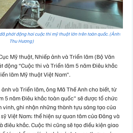
ã phát động hai cuộc thi mỹ thuật lớn trên toàn quốc. (Ảnh:
Thu Hương)
 Cục Mỹ thuật, Nhiếp ảnh và Triển lãm (Bộ Văn
át động “Cuộc thi và Triển lãm 5 năm Điêu khắc
riển lãm Mỹ thuật Việt Nam".
 ảnh và Triển lãm, ông Mã Thế Anh cho biết, từ
ãm 5 năm Điêu khắc toàn quốc" sẽ được tổ chức
n vinh, ghi nhận những thành tựu sáng tạo của
ệ sỹ Việt Nam; thể hiện sự quan tâm của Đảng và
à điêu khắc. Cuộc thi cũng sẽ tạo điều kiện giao