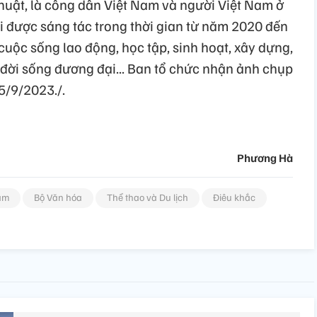
thuật, là công dân Việt Nam và người Việt Nam ở
i được sáng tác trong thời gian từ năm 2020 đến
uộc sống lao động, học tập, sinh hoạt, xây dựng,
 đời sống đương đại... Ban tổ chức nhận ảnh chụp
5/9/2023./.
Phương Hà
lãm
Bộ Văn hóa
Thể thao và Du lịch
Điêu khắc