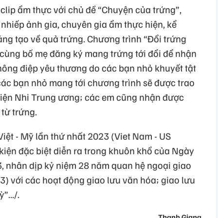
 clip ẩm thực với chủ đề “Chuyện của trứng”,
 nhiếp ảnh gia, chuyên gia ẩm thực hiện, kể
ng tạo về quả trứng. Chương trình “Đổi trứng
 cùng bố mẹ đăng ký mang trứng tới đổi để nhận
hông điệp yêu thương do các bạn nhỏ khuyết tật
các bạn nhỏ mang tới chương trình sẽ được trao
viện Nhi Trung ương; các em cũng nhận được
từ trứng.
iệt - Mỹ lần thứ nhất 2023 (Viet Nam - US
ự kiện đặc biệt diễn ra trong khuôn khổ của Ngày
, nhân dịp kỷ niệm 28 năm quan hệ ngoại giao
3) với các hoạt động giao lưu văn hóa; giao lưu
.../.
Thanh Giang