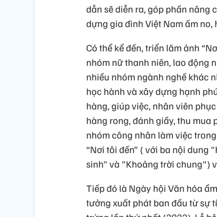
dẫn sẽ diễn ra, góp phần nâng 
dựng gia đình Việt Nam ấm no, 
Có thể kể đến, triển lãm ảnh “N
nhóm nữ thanh niên, lao động nữ
nhiều nhóm ngành nghề khác nh
học hành và xây dựng hạnh phúc
hàng, giúp việc, nhân viên phục 
hàng rong, đánh giầy, thu mua ph
nhóm công nhân làm việc trong 
“Nơi tôi đến” ( với ba nội dung
sinh" và "Khoảng trời chung") và
Tiếp đó là Ngày hội Văn hóa ẩm t
tưởng xuất phát ban đầu từ sự t
trứng lần thứ nhất (2022), Lễ hộ