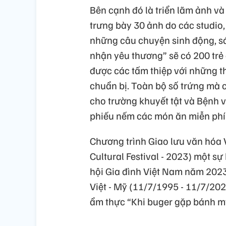
Bên cạnh đó là triển lãm ảnh và
trưng bày 30 ảnh do các studio,
những câu chuyện sinh động, sá
nhận yêu thương” sẽ có 200 trẻ
được các tấm thiệp với những t
chuẩn bị. Toàn bộ số trứng mà 
cho trường khuyết tật và Bệnh 
phiếu nếm các món ăn miễn phí 
Chương trình Giao lưu văn hóa V
Cultural Festival - 2023) một s
hội Gia đình Việt Nam năm 2023
Việt - Mỹ (11/7/1995 - 11/7/202
ẩm thực “Khi buger gặp bánh mỳ”