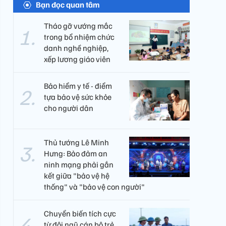
Bạn đọc quan tâm
Tháo gỡ vướng mắc
trong bổ nhiệm chức
danh nghề nghiệp,
xếp lương giáo viên
Bảo hiểm y tế - điểm
tựa bảo vệ sức khỏe
cho người dân
Thủ tướng Lê Minh
Hưng: Bảo đảm an
ninh mạng phải gắn
kết giữa "bảo vệ hệ
thống" và "bảo vệ con người"
Chuyển biến tích cực
từ đội ngũ cán bộ trẻ