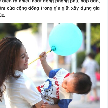
ẽ diễn ra nhiều hoạt động phong phú, hấp dẫn,
m của cộng đồng trong gìn giữ, xây dựng gia
úc.