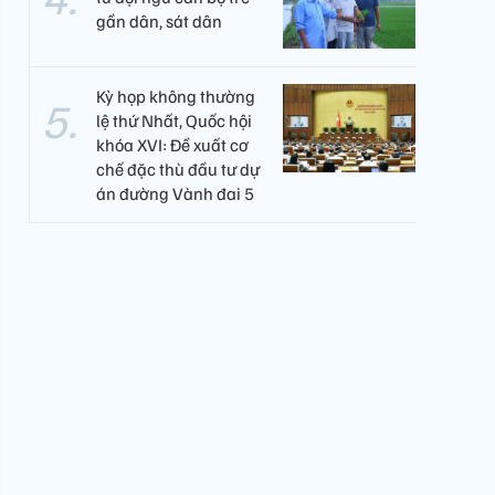
gần dân, sát dân
Kỳ họp không thường
lệ thứ Nhất, Quốc hội
khóa XVI: Đề xuất cơ
chế đặc thù đầu tư dự
án đường Vành đai 5