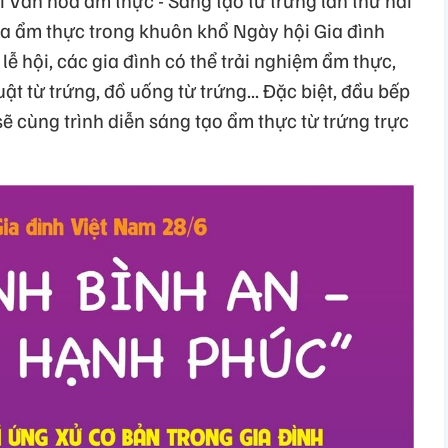
a ẩm thực trong khuôn khổ Ngày hội Gia đình
 hội, các gia đình có thể trải nghiệm ẩm thực,
ật từ trứng, đồ uống từ trứng... Đặc biệt, đầu bếp
 cùng trình diễn sáng tạo ẩm thực từ trứng trực