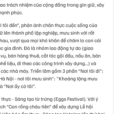
cao trách nhiệm của cộng đồng trong gìn giữ, xây
hạnh phúc.
ơi tôi đến”, phản ánh chân thực cuộc sống của
 lên thành phố lập nghiệp, mưu sinh với rất
au, vượt qua mọi khó khăn để chăm lo con cái
 gia đình. Đó là nhóm lao động tự do (giao
vụ, bán hàng thuê, cắt tóc gội đầu, nấu ăn, bán
ế liệu, đi theo các công trình xây dựng...) và
các nhà máy. Triển lãm gồm 3 phần “Nơi tôi đi”;
 "Hà Nội - nơi tôi mưu sinh"; "Khoảng lặng mưu
 “Nơi ấy có tôi”.
hực - Sáng tạo từ trứng (Eggs Festival). Với ý
ích “Con rồng cháu tiên” để xây dựng Lễ hội
i Văn hóa ẩm thực - Sáng tạo từ trứng lần thứ hai