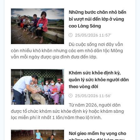
Những bước chân nhỏ bền
bỉ vượt núi đến lớp ở vùng
cao Làng Sáng
25/05/2026 11:57’
Dù cuộc sống nơi đây vẫn
còn nhiều khó khăn nhưng các em nhỏ dân tộc Mông
vẫn mỗi ngày được gia đình đưa đến lớp.
Khám sức khỏe định kỳ,
quản lý sức khỏe người dân
theo vòng đời
25/05/2026 11:56’
Từ năm 2026, người dân
được tổ chức khám sức khỏe định kỳ hoặc khám sàng
lọc miễn phí ít nhất 1 lần/năm theo lộ trình.
Nơi gieo mầm hy vọng cho