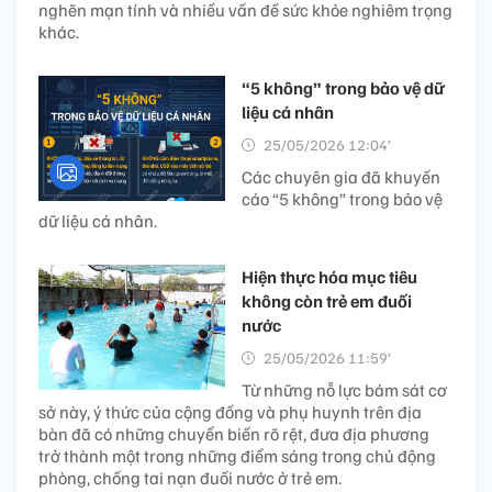
nghẽn mạn tính và nhiều vấn đề sức khỏe nghiêm trọng
khác.
“5 không” trong bảo vệ dữ
liệu cá nhân
25/05/2026 12:04’
Các chuyên gia đã khuyến
cáo “5 không” trong bảo vệ
dữ liệu cá nhân.
Hiện thực hóa mục tiêu
không còn trẻ em đuối
nước
25/05/2026 11:59’
Từ những nỗ lực bám sát cơ
sở này, ý thức của cộng đồng và phụ huynh trên địa
bàn đã có những chuyển biến rõ rệt, đưa địa phương
trở thành một trong những điểm sáng trong chủ động
phòng, chống tai nạn đuối nước ở trẻ em.