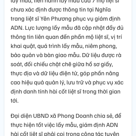
lấy mẫu, tiến hành lấy mẫu của 7 mộ liệt sĩ
chưa xác định được thông tin tại Nghĩa
trang liệt sĩ Yên Phương phục vụ giám định
ADN. Lực lượng lấy mẫu đã cập nhật đầy đủ
thông tin liên quan đến phần mộ liệt sĩ, vị trí
khai quật, quá trình lấy mẫu, niêm phong,
bảo quản và bàn giao mẫu. Dữ liệu được rà
soát, đối chiếu chặt chẽ giữa hồ sơ giấy,
thực địa và dữ liệu điện tử, góp phần nâng
cao hiệu quả quản lý, lưu trữ và phục vụ xác
định danh tính hài cốt liệt sĩ trong thời gian
tới.
Đại diện UBND xã Phong Doanh chia sẻ, để
thực hiện tốt việc lấy mẫu, giám định ADN
hài cốt liệt sĩ phải coi trọng công tác tuyên