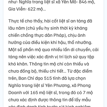
như: Nghĩa trang liệt sĩ xã Yên Mô: 846 mộ,
Gia Viễn: 622 mộ…
Thực tế cho thấy, hài cốt liệt sĩ an táng đã
lâu năm (chủ yếu hy sinh thời kỳ kháng
chiến chống thực dân Pháp), chịu ảnh
hưởng của điều kiện khí hậu, thổ nhưỡng.
Một số phần mộ qua nhiều lần di chuyển, cải
táng nên việc xác định vị trí lịch sử quy tập
khó khăn. Thông tin mộ chí còn thiếu và
chưa đồng bộ, thiếu chi tiết… Từ đặc điểm
trên, Ban Chỉ đạo 515 tỉnh đã lựa chọn
Nghĩa trang liệt sĩ Yên Phương, xã Phong
Doanh với 165 mộ liệt sĩ, trong đó có 7 mộ
chưa xác định được thông tin để lấy mẫu
xác định danh tính trước rút kinh nghiệm,