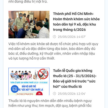
nhi đang điều trị nội trú.
Thành phố Hồ Chí Minh:
Hoàn thành khám sức khỏe
toàn dân tại 9 xã, đặc khu
trong tháng 6/2026
25/05/2026 14:07’
Việc tổ khám sức khỏe sẽ được tổ chức phù hợp với quy
mô dân số và đặc điểm từng địa bàn, bảo đảm đầy đủ
bác sĩ, điều dưỡng, kỹ thuật viên, nhân viên nhập liệu
và lực lượng hỗ trợ cần thiết.
Tuần lễ Quốc gia không
thuốc lá (25 - 31/5/2026):
Bảo vệ giới trẻ trước “sức
hút” của thuốc lá
25/05/2026 12:04’
Thuốc lá là nguyên nhân dẫn đến nhiều bệnh nguy
hiểm như ung thư, tim mạch, đột quỵ, bệnh phổi tắc