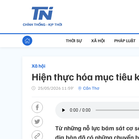
THỜI SỰ
XÃ HỘI
PHÁP LUẬT
Xã hội
Hiện thực hóa mục tiêu 
25/05/2026 11:59’
Cần Thơ
Từ những nỗ lực bám sát cơ s
địa bàn đã có những chuyển bi