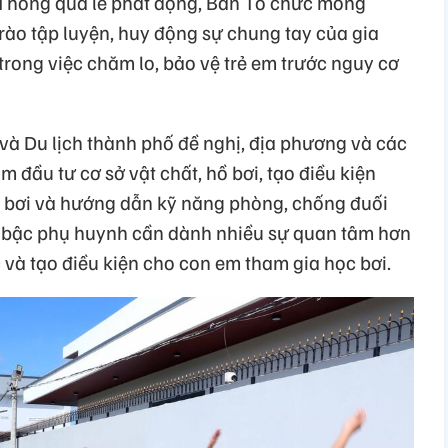
 Thông qua lễ phát động, Ban Tổ chức mong
ào tập luyện, huy động sự chung tay của gia
 trong việc chăm lo, bảo vệ trẻ em trước nguy cơ
và Du lịch thành phố đề nghị, địa phương và các
m đầu tư cơ sở vật chất, hồ bơi, tạo điều kiện
ạy bơi và hướng dẫn kỹ năng phòng, chống đuối
c bậc phụ huynh cần dành nhiều sự quan tâm hơn
c và tạo điều kiện cho con em tham gia học bơi.