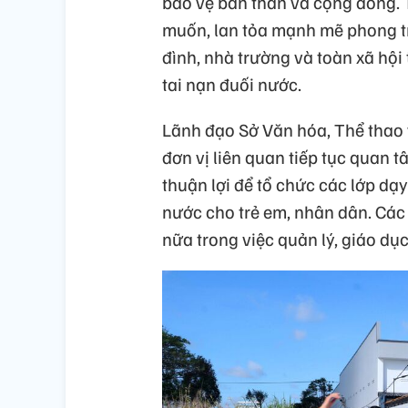
bảo vệ bản thân và cộng đồng.
muốn, lan tỏa mạnh mẽ phong tr
đình, nhà trường và toàn xã hội
tai nạn đuối nước.
Lãnh đạo Sở Văn hóa, Thể thao 
đơn vị liên quan tiếp tục quan tâ
thuận lợi để tổ chức các lớp d
nước cho trẻ em, nhân dân. Cá
nữa trong việc quản lý, giáo dụ