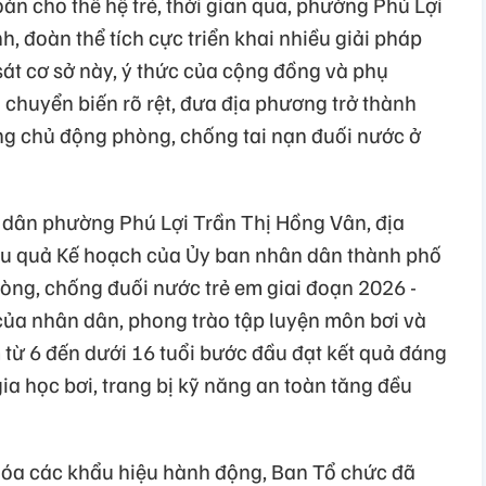
oàn cho thế hệ trẻ, thời gian qua, phường Phú Lợi
, đoàn thể tích cực triển khai nhiều giải pháp
át cơ sở này, ý thức của cộng đồng và phụ
 chuyển biến rõ rệt, đưa địa phương trở thành
ng chủ động phòng, chống tai nạn đuối nước ở
 dân phường Phú Lợi Trần Thị Hồng Vân, địa
ệu quả Kế hoạch của Ủy ban nhân dân thành phố
hòng, chống đuối nước trẻ em giai đoạn 2026 -
ủa nhân dân, phong trào tập luyện môn bơi và
 từ 6 đến dưới 16 tuổi bước đầu đạt kết quả đáng
gia học bơi, trang bị kỹ năng an toàn tăng đều
 hóa các khẩu hiệu hành động, Ban Tổ chức đã