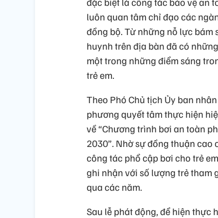
đặc biệt là công tác bảo vệ an t
luôn quan tâm chỉ đạo các ngành
đồng bộ. Từ những nỗ lực bám s
huynh trên địa bàn đã có những
một trong những điểm sáng tro
trẻ em.
Theo Phó Chủ tịch Ủy ban nhân
phương quyết tâm thực hiện hi
về “Chương trình bơi an toàn p
2030”. Nhờ sự đồng thuận cao c
công tác phổ cập bơi cho trẻ em
ghi nhận với số lượng trẻ tham 
qua các năm.
Sau lễ phát động, để hiện thực