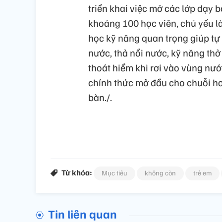
triển khai việc mở các lớp dạy b
khoảng 100 học viên, chủ yếu là
học kỹ năng quan trọng giúp tự
nước, thả nổi nước, kỹ năng thở
thoát hiểm khi rơi vào vùng nướ
chính thức mở đầu cho chuỗi hoạ
bàn./.
Từ khóa:
Mục tiêu
không còn
trẻ em
Tin liên quan