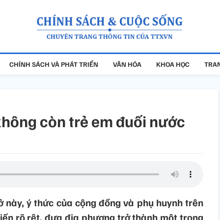
CHÍNH SÁCH VÀ PHÁT TRIỂN
VĂN HÓA
KHOA HỌC
TRAN
không còn trẻ em đuối nước
ở này, ý thức của cộng đồng và phụ huynh trên
ến rõ rệt, đưa địa phương trở thành một trong