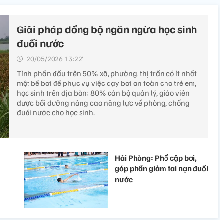
Giải pháp đồng bộ ngăn ngừa học sinh
đuối nước
20/05/2026 13:22’
Tỉnh phấn đấu trên 50% xã, phường, thị trấn có ít nhất
một bể bơi để phục vụ việc dạy bơi an toàn cho trẻ em,
học sinh trên địa bàn; 80% cán bộ quản lý, giáo viên
được bồi dưỡng nâng cao năng lực về phòng, chống
đuối nước cho học sinh.
Hải Phòng: Phổ cập bơi,
góp phần giảm tai nạn đuối
nước