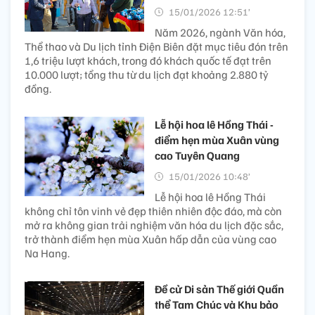
15/01/2026 12:51’
Năm 2026, ngành Văn hóa,
Thể thao và Du lịch tỉnh Điện Biên đặt mục tiêu đón trên
1,6 triệu lượt khách, trong đó khách quốc tế đạt trên
10.000 lượt; tổng thu từ du lịch đạt khoảng 2.880 tỷ
đồng.
Lễ hội hoa lê Hồng Thái -
điểm hẹn mùa Xuân vùng
cao Tuyên Quang
15/01/2026 10:48’
Lễ hội hoa lê Hồng Thái
không chỉ tôn vinh vẻ đẹp thiên nhiên độc đáo, mà còn
mở ra không gian trải nghiệm văn hóa du lịch đặc sắc,
trở thành điểm hẹn mùa Xuân hấp dẫn của vùng cao
Na Hang.
Đề cử Di sản Thế giới Quần
thể Tam Chúc và Khu bảo