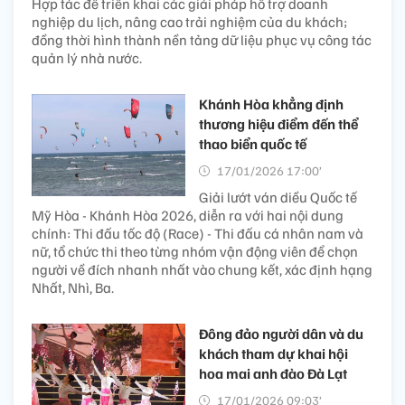
Hợp tác để triển khai các giải pháp hỗ trợ doanh
nghiệp du lịch, nâng cao trải nghiệm của du khách;
đồng thời hình thành nền tảng dữ liệu phục vụ công tác
quản lý nhà nước.
Khánh Hòa khẳng định
thương hiệu điểm đến thể
thao biển quốc tế
17/01/2026 17:00’
Giải lướt ván diều Quốc tế
Mỹ Hòa - Khánh Hòa 2026, diễn ra với hai nội dung
chính: Thi đấu tốc độ (Race) - Thi đấu cá nhân nam và
nữ, tổ chức thi theo từng nhóm vận động viên để chọn
người về đích nhanh nhất vào chung kết, xác định hạng
Nhất, Nhì, Ba.
Đông đảo người dân và du
khách tham dự khai hội
hoa mai anh đào Đà Lạt
17/01/2026 09:03’