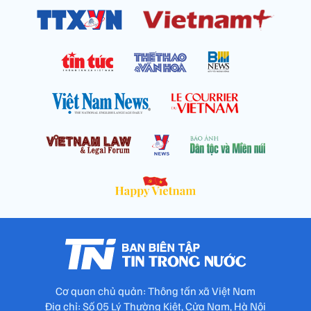
Cơ quan chủ quản: Thông tấn xã Việt Nam
Địa chỉ: Số 05 Lý Thường Kiệt, Cửa Nam, Hà Nội