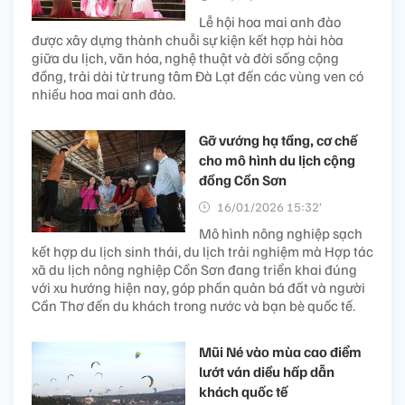
Lễ hội hoa mai anh đào
được xây dựng thành chuỗi sự kiện kết hợp hài hòa
giữa du lịch, văn hóa, nghệ thuật và đời sống cộng
đồng, trải dài từ trung tâm Đà Lạt đến các vùng ven có
nhiều hoa mai anh đào.
Gỡ vướng hạ tầng, cơ chế
cho mô hình du lịch cộng
đồng Cồn Sơn
16/01/2026 15:32’
Mô hình nông nghiệp sạch
kết hợp du lịch sinh thái, du lịch trải nghiệm mà Hợp tác
xã du lịch nông nghiệp Cồn Sơn đang triển khai đúng
với xu hướng hiện nay, góp phần quản bá đất và người
Cần Thơ đến du khách trong nước và bạn bè quốc tế.
Mũi Né vào mùa cao điểm
lướt ván diều hấp dẫn
khách quốc tế