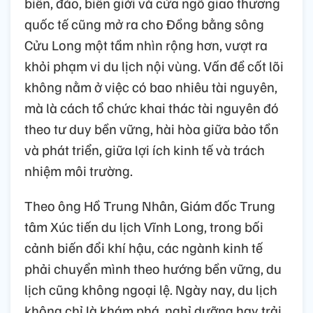
biển, đảo, biên giới và cửa ngõ giao thương
quốc tế cũng mở ra cho Đồng bằng sông
Cửu Long một tầm nhìn rộng hơn, vượt ra
khỏi phạm vi du lịch nội vùng. Vấn đề cốt lõi
không nằm ở việc có bao nhiêu tài nguyên,
mà là cách tổ chức khai thác tài nguyên đó
theo tư duy bền vững, hài hòa giữa bảo tồn
và phát triển, giữa lợi ích kinh tế và trách
nhiệm môi trường.
Theo ông Hồ Trung Nhân, Giám đốc Trung
tâm Xúc tiến du lịch Vĩnh Long, trong bối
cảnh biến đổi khí hậu, các ngành kinh tế
phải chuyển mình theo hướng bền vững, du
lịch cũng không ngoại lệ. Ngày nay, du lịch
không chỉ là khám phá, nghỉ dưỡng hay trải