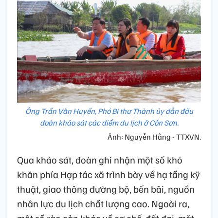
Ông Trần Văn Huyến, Phó Bí thư Thành ủy dẫn đầu
đoàn khảo sát các điểm du lịch ở Cồn Sơn.
Ảnh: Nguyễn Hằng - TTXVN.
Qua khảo sát, đoàn ghi nhận một số khó
khăn phía Hợp tác xã trình bày về hạ tầng kỹ
thuật, giao thông đường bộ, bến bãi, nguồn
nhân lực du lịch chất lượng cao. Ngoài ra,
một số rào cản khác về cơ chế, đất đai, mặt