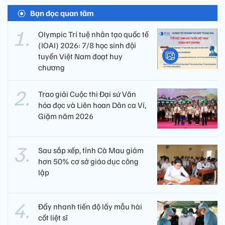
Bạn đọc quan tâm
Olympic Trí tuệ nhân tạo quốc tế
(IOAI) 2026: 7/8 học sinh đội
tuyển Việt Nam đoạt huy
chương
Trao giải Cuộc thi Đại sứ Văn
hóa đọc và Liên hoan Dân ca Ví,
Giặm năm 2026
Sau sắp xếp, tỉnh Cà Mau giảm
hơn 50% cơ sở giáo dục công
lập
Đẩy nhanh tiến độ lấy mẫu hài
cốt liệt sĩ