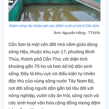
Đoàn công tác khảo sát các điểm nuôi cá bè ở Cồn Sơn.
Ảnh: Nguyễn Hằng - TTXVN.
Cồn Sơn là một cồn đất nhỏ nằm giữa dòng
sông Hậu, thuộc khu vực 17, phường Bình
Thủy, thành phố Cần Thơ, với diện tích
khoảng gần 75 ha và hơn 60 hộ dân sinh
sống. Đây là khu vực có điều kiện tự nhiên
đặc thù của vùng sông nước Tây Nam Bộ,
nơi đời sống người dân gắn bó lâu đời với
nông nghiệp, vườn cây ăn trái, sông rạch và
các sinh hoạt văn hóa cộng đồng mang đậm