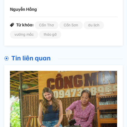
Nguyễn Hằng
Từ khóa:
Cần Thơ
Cồn Sơn
du lịch
vướng mắc
tháo gỡ
Tin liên quan