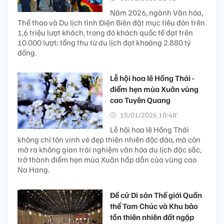
Năm 2026, ngành Văn hóa,
Thể thao và Du lịch tỉnh Điện Biên đặt mục tiêu đón trên
1,6 triệu lượt khách, trong đó khách quốc tế đạt trên
10.000 lượt; tổng thu từ du lịch đạt khoảng 2.880 tỷ
đồng.
Lễ hội hoa lê Hồng Thái -
điểm hẹn mùa Xuân vùng
cao Tuyên Quang
15/01/2026 10:48’
Lễ hội hoa lê Hồng Thái
không chỉ tôn vinh vẻ đẹp thiên nhiên độc đáo, mà còn
mở ra không gian trải nghiệm văn hóa du lịch đặc sắc,
trở thành điểm hẹn mùa Xuân hấp dẫn của vùng cao
Na Hang.
Đề cử Di sản Thế giới Quần
thể Tam Chúc và Khu bảo
tồn thiên nhiên đất ngập