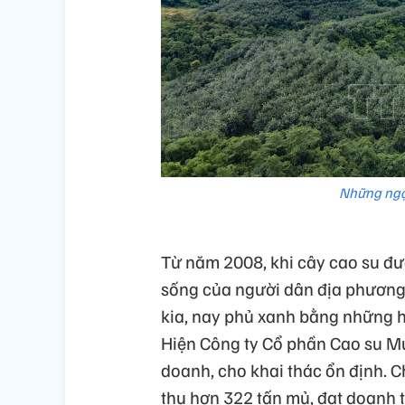
Những ngọ
Từ năm 2008, khi cây cao su đư
sống của người dân địa phương 
kia, nay phủ xanh bằng những 
Hiện Công ty Cổ phần Cao su M
doanh, cho khai thác ổn định. C
thụ hơn 322 tấn mủ, đạt doanh 