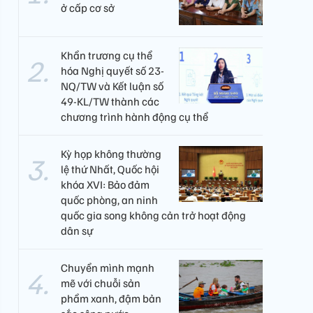
ở cấp cơ sở
Khẩn trương cụ thể
hóa Nghị quyết số 23-
NQ/TW và Kết luận số
49-KL/TW thành các
chương trình hành động cụ thể
Kỳ họp không thường
lệ thứ Nhất, Quốc hội
khóa XVI: Bảo đảm
quốc phòng, an ninh
quốc gia song không cản trở hoạt động
dân sự
Chuyển mình mạnh
mẽ với chuỗi sản
phẩm xanh, đậm bản