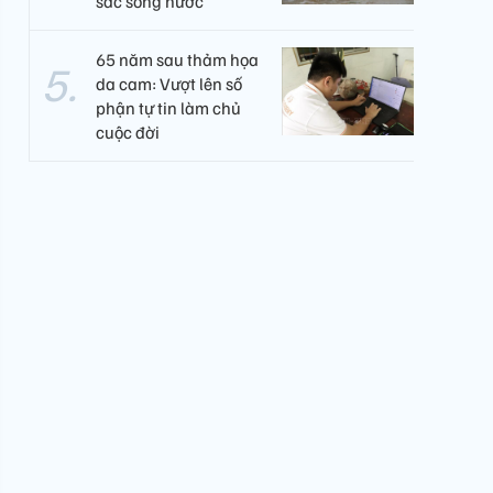
sắc sông nước
65 năm sau thảm họa
da cam: Vượt lên số
phận tự tin làm chủ
cuộc đời