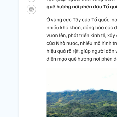
quê hương nơi phên dậu Tổ qu
Ở vùng cực Tây của Tổ quốc, nơi
nhiều khó khăn, đồng bào các d
vươn lên, phát triển kinh tế, xâ
của Nhà nước, nhiều mô hình trồ
hiệu quả rõ rệt, giúp người dân 
diện mạo quê hương nơi phên d