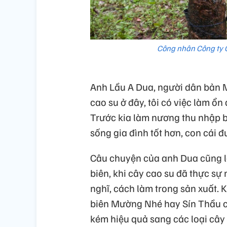
Công nhân Công ty 
Anh Lầu A Dua, người dân bản M
cao su ở đây, tôi có việc làm ổn
Trước kia làm nương thu nhập b
sống gia đình tốt hơn, con cái 
Câu chuyện của anh Dua cũng l
biên, khi cây cao su đã thực sự
nghĩ, cách làm trong sản xuất. 
biên Mường Nhé hay Sín Thầu c
kém hiệu quả sang các loại cây