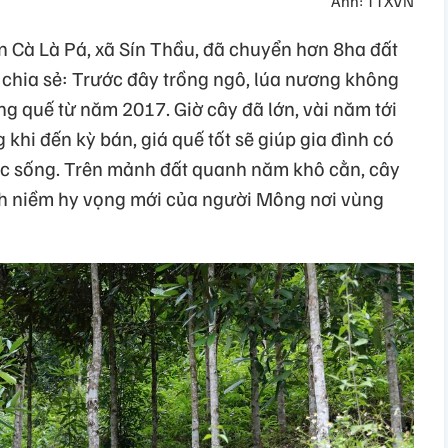
Ảnh: TTXVN
n Cà Là Pá, xã Sín Thầu, đã chuyển hơn 8ha đất
chia sẻ: Trước đây trồng ngô, lúa nương không
g quế từ năm 2017. Giờ cây đã lớn, vài năm tới
 khi đến kỳ bán, giá quế tốt sẽ giúp gia đình có
ộc sống. Trên mảnh đất quanh năm khô cằn, cây
hành niềm hy vọng mới của người Mông nơi vùng