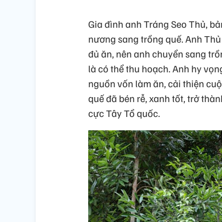
Gia đình anh Tráng Seo Thủ, bả
nương sang trồng quế. Anh Thủ 
đủ ăn, nên anh chuyển sang trồn
là có thể thu hoạch. Anh hy vọng
nguồn vốn làm ăn, cải thiện cu
quế đã bén rễ, xanh tốt, trở t
cực Tây Tổ quốc.