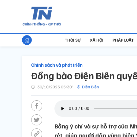
THỜI SỰ
XÃ HỘI
PHÁP LUẬT
Chính sách và phát triển
Đồng bào Điện Biên quyế
30/10/2025 05:30’
Điện Biên
Bằng ý chí và sự hỗ trợ của N
rệt, giúp người dân vùng biên 