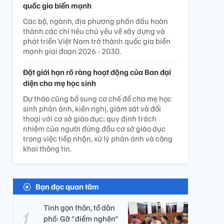
quốc gia biển mạnh
Các bộ, ngành, địa phương phấn đấu hoàn
thành các chỉ tiêu chủ yếu về xây dựng và
phát triển Việt Nam trở thành quốc gia biển
mạnh giai đoạn 2026 - 2030.
Đặt giới hạn rõ ràng hoạt động của Ban đại
diện cha mẹ học sinh
Dự thảo cũng bổ sung cơ chế để cha mẹ học
sinh phản ánh, kiến nghị, giám sát và đối
thoại với cơ sở giáo dục; quy định trách
nhiệm của người đứng đầu cơ sở giáo dục
trong việc tiếp nhận, xử lý phản ánh và công
khai thông tin.
Bạn đọc quan tâm
Tinh gọn thôn, tổ dân
phố: Gỡ "điểm nghẽn"