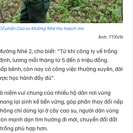
Cổ phần Cao su Mường Nhé thu hoạch mủ
Ảnh: TTXVN
ường Nhé 2, cho biết: “Từ khi công ty về trồng
 định, lương mỗi tháng từ 5 đến 6 triệu đồng.
ấp bênh, còn nay có công việc thường xuyên, đời
được học hành đầy đủ”.
à niềm vui chung của nhiều hộ dân nơi vùng
 mang lại sinh kế bền vững, góp phần thay đổi nếp
Không chỉ dừng lại ở cây cao su, người dân vùng
òn mạnh dạn tìm hướng đi mới, chuyển đổi đất
 trồng phù hợp hơn.