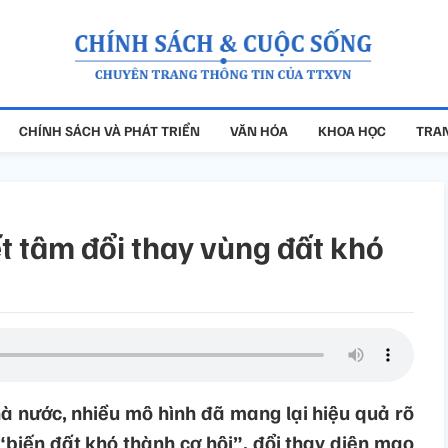
CHÍNH SÁCH VÀ PHÁT TRIỂN
VĂN HÓA
KHOA HỌC
TRAN
t tâm đổi thay vùng đất khó
hà nước, nhiều mô hình đã mang lại hiệu quả rõ
“biến đất khó thành cơ hội”, đổi thay diện mạo