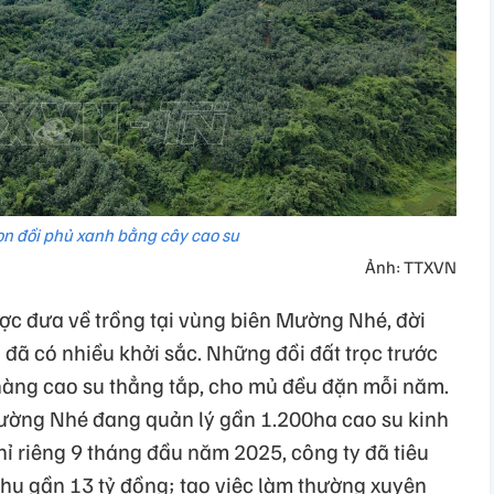
n đồi phủ xanh bằng cây cao su
Ảnh: TTXVN
ợc đưa về trồng tại vùng biên Mường Nhé, đời
đã có nhiều khởi sắc. Những đồi đất trọc trước
hàng cao su thẳng tắp, cho mủ đều đặn mỗi năm.
ường Nhé đang quản lý gần 1.200ha cao su kinh
hỉ riêng 9 tháng đầu năm 2025, công ty đã tiêu
thu gần 13 tỷ đồng; tạo việc làm thường xuyên