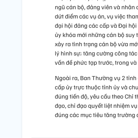
ngũ cán bộ, đảng viên và nhân dâ
dứt điểm các vụ án, vụ việc tha
đại hội đảng các cấp và Đại hội
ủy khóa mới những cán bộ suy th
xảy ra tình trạng cán bộ vừa mới
lý hình sự; tăng cường công tác
vấn đề phức tạp trước, trong và
Ngoài ra, Ban Thường vụ 2 tỉnh 
cấp ủy trực thuộc tỉnh ủy và ch
đúng tiến độ, yêu cầu theo Chỉ t
đạo, chỉ đạo quyết liệt nhiệm vụ
đúng các mục tiêu tăng trường đ