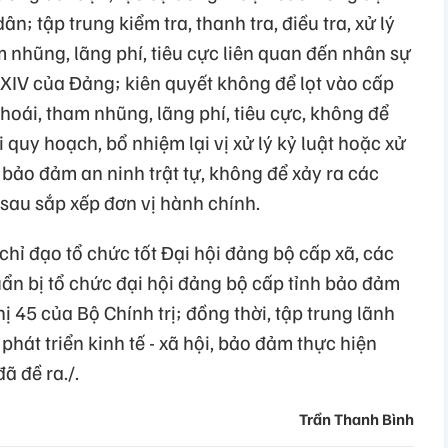
n; tập trung kiểm tra, thanh tra, điều tra, xử lý
m nhũng, lãng phí, tiêu cực liên quan đến nhân sự
 XIV của Đảng; kiên quyết không để lọt vào cấp
oái, tham nhũng, lãng phí, tiêu cực, không để
 quy hoạch, bổ nhiệm lại vị xử lý kỷ luật hoặc xử
 bảo đảm an ninh trật tự, không để xảy ra các
 sau sắp xếp đơn vị hành chính.
chỉ đạo tổ chức tốt Đại hội đảng bộ cấp xã, các
uẩn bị tổ chức đại hội đảng bộ cấp tỉnh bảo đảm
hị 45 của Bộ Chính trị; đồng thời, tập trung lãnh
 phát triển kinh tế - xã hội, bảo đảm thực hiện
ã đề ra./.
Trần Thanh Bình