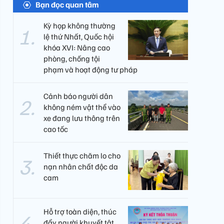
Bạn đọc quan tâm
Kỳ họp không thường
lệ thứ Nhất, Quốc hội
khóa XVI: Nâng cao
phòng, chống tội
phạm và hoạt động tư pháp
Cảnh báo người dân
không ném vật thể vào
xe đang lưu thông trên
cao tốc
Thiết thực chăm lo cho
nạn nhân chất độc da
cam
Hỗ trợ toàn diện, thúc
đẩy người khuyết tật