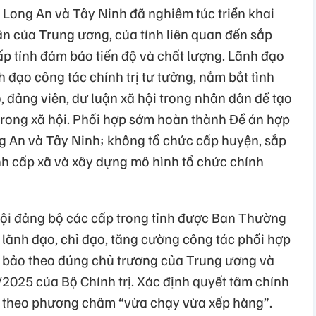
 Long An và Tây Ninh đã nghiêm túc triển khai
uận của Trung ương, của tỉnh liên quan đến sắp
ấp tỉnh đảm bảo tiến độ và chất lượng. Lãnh đạo
h đạo công tác chính trị tư tưởng, nắm bắt tình
ộ, đảng viên, dư luận xã hội trong nhân dân để tạo
trong xã hội. Phối hợp sớm hoàn thành Đề án hợp
ng An và Tây Ninh; không tổ chức cấp huyện, sắp
ính cấp xã và xây dựng mô hình tổ chức chính
hội đảng bộ các cấp trong tỉnh được Ban Thường
 lãnh đạo, chỉ đạo, tăng cường công tác phối hợp
m bảo theo đúng chủ trương của Trung ương và
/2025 của Bộ Chính trị. Xác định quyết tâm chính
iện theo phương châm “vừa chạy vừa xếp hàng”.