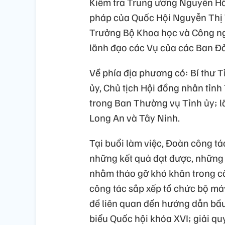
Kiểm tra Trung ương Nguyễn Hồ
pháp của Quốc Hội Nguyễn Thị 
Trưởng Bộ Khoa học và Công ng
lãnh đạo các Vụ của các Ban Đ
Về phía địa phương có: Bí thư 
ủy, Chủ tịch Hội đồng nhân tỉ
trong Ban Thường vụ Tỉnh ủy; lã
Long An và Tây Ninh.
Tại buổi làm việc, Đoàn công tá
những kết quả đạt được, những t
nhằm tháo gỡ khó khăn trong cô
công tác sắp xếp tổ chức bộ máy
đề liên quan đến hướng dẫn bầu
biểu Quốc hội khóa XVI; giải qu