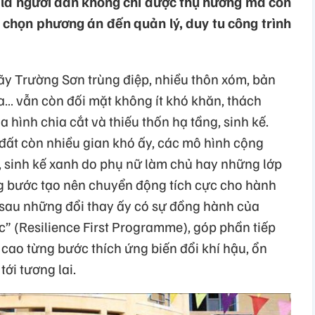
 là người dân không chỉ được thụ hưởng mà còn
 chọn phương án đến quản lý, duy tu công trình
ãy Trường Sơn trùng điệp, nhiều thôn xóm, bản
ìa… vẫn còn đối mặt không ít khó khăn, thách
ịa hình chia cắt và thiếu thốn hạ tầng, sinh kế.
đất còn nhiều gian khó ấy, các mô hình cộng
u, sinh kế xanh do phụ nữ làm chủ hay những lớp
g bước tạo nên chuyển động tích cực cho hành
g sau những đổi thay ấy có sự đồng hành của
c” (Resilience First Programme), góp phần tiếp
cao từng bước thích ứng biến đổi khí hậu, ổn
ới tương lai.