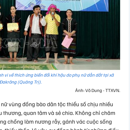
 vi về thích ứng biến đổi khí hậu do phụ nữ dẫn dắt tại xã
Đakrông (Quảng Trị).
Ảnh: Võ Dung - TTXVN.
nữ vùng đồng bào dân tộc thiểu số chịu nhiều
êu thương, quan tâm và sẻ chia. Không chỉ chăm
cùng chồng làm nương rẫy, gánh vác cuộc sống
n, thiếu thốn. Vì vậy, sự đồng hành từ những điều