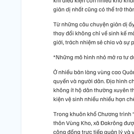
giản dị nhất cũng có thể trở thà
Từ những câu chuyện giản dị ấ
thay đổi không chỉ về sinh kế 
giới, trách nhiệm sẻ chia và sự 
*Những mô hình nhỏ mở ra tư du
Ở nhiều bản làng vùng cao Quảng
quyền và người dân. Địa hình c
không ít hộ dân thường xuyên th
kiện vệ sinh nhiều nhiều hạn ch
Trong khuôn khổ Chương trình “T
thôn Vùng Kho, xã Đakrông được
cộng đồng trực tiếp quản lý và