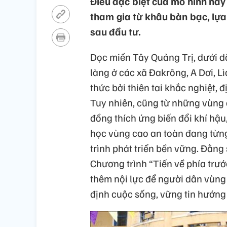
Điều đặc biệt của mô hình này
tham gia từ khâu bàn bạc, lựa
sau đầu tư.
Dọc miền Tây Quảng Trị, dưới d
làng ở các xã Đakrông, A Dơi, L
thức bởi thiên tai khắc nghiệt, đ
Tuy nhiên, cũng từ những vùng 
đồng thích ứng biến đổi khí hậ
học vùng cao an toàn đang từn
trình phát triển bền vững. Đằn
Chương trình “Tiến về phía trướ
thêm nội lực để người dân vùng 
định cuộc sống, vững tin hướng t