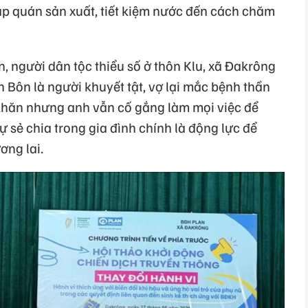
 tập quán sản xuất, tiết kiệm nước đến cách chăm
 người dân tộc thiểu số ở thôn Klu, xã Đakrông
 Bôn là người khuyết tật, vợ lại mắc bệnh thần
khăn nhưng anh vẫn cố gắng làm mọi việc để
ự sẻ chia trong gia đình chính là động lực để
ơng lai.