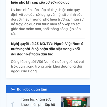
hiệu phó khi sắp xếp cơ sở giáo dục
Ủy ban nhân dân cấp xã thực hiện các quy
định về cơ cấu, số lượng và một số chính sách
đối với hiệu trưởng, phó hiệu trưởng, nhân sự
hỗ trợ giáo dục khi thực hiện sắp xếp cơ sở
giáo dục mầm non, phổ thông công lập cấp
xã.
Nghị quyết số 23-NQ/TW: Người Việt Nam ở
nước ngoài là bộ phận đặc biệt trong khối
đại đoàn kết toàn dân tộc
Công tác người Việt Nam ở nước ngoài có vai
trò quan trọng trong triển khai đường lối đối
ngoại của Đảng.
Bạn đọc quan tâm
Tăng tốc khám sức
khỏe miễn phí, lập hồ