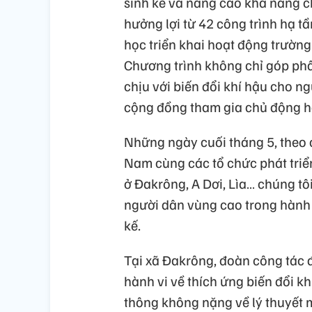
sinh kế và nâng cao khả năng ch
hưởng lợi từ 42 công trình hạ tầ
học triển khai hoạt động trường
Chương trình không chỉ góp phầ
chịu với biến đổi khí hậu cho n
cộng đồng tham gia chủ động hơn
Những ngày cuối tháng 5, theo c
Nam cùng các tổ chức phát triển
ở Đakrông, A Dơi, Lìa… chúng tô
người dân vùng cao trong hành t
kế.
Tại xã Đakrông, đoàn công tác 
hành vi về thích ứng biến đổi k
thông không nặng về lý thuyết 