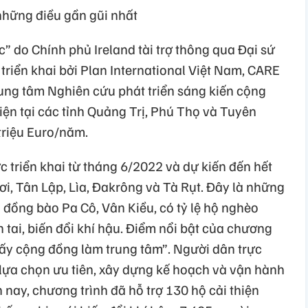
những điều gần gũi nhất
c” do Chính phủ Ireland tài trợ thông qua Đại sứ
 triển khai bởi Plan International Việt Nam, CARE
rung tâm Nghiên cứu phát triển sáng kiến cộng
iện tại các tỉnh Quảng Trị, Phú Thọ và Tuyên
triệu Euro/năm.
c triển khai từ tháng 6/2022 và dự kiến đến hết
i, Tân Lập, Lìa, Đakrông và Tà Rụt. Đây là những
 đồng bào Pa Cô, Vân Kiều, có tỷ lệ hộ nghèo
n tai, biến đổi khí hậu. Điểm nổi bật của chương
lấy cộng đồng làm trung tâm”. Người dân trực
 lựa chọn ưu tiên, xây dựng kế hoạch và vận hành
 nay, chương trình đã hỗ trợ 130 hộ cải thiện