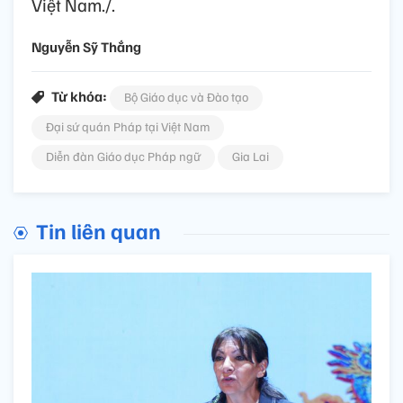
Trong khuôn khổ Diễn đàn, Bộ Giáo dục và
Đào tạo Việt Nam, Đại sứ quán Pháp tại Việt
Nam, Phái đoàn Wallonie-Bruxelles và Tổ
chức Đại học Pháp ngữ (AUF) đã ký tuyên
bố chung, khẳng định cam kết tăng cường
hợp tác, thúc đẩy giảng dạy tiếng Pháp và
phát triển cộng đồng giáo dục Pháp ngữ tại
Việt Nam./.
Nguyễn Sỹ Thắng
Từ khóa:
Bộ Giáo dục và Đào tạo
Đại sứ quán Pháp tại Việt Nam
Diễn đàn Giáo dục Pháp ngữ
Gia Lai