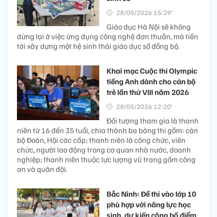
28/05/2026 15:39’
Khái niệm “trải nghiệm
nghề nghiệp tại doanh nghiệp”, nhấn mạnh việc nhà
giáo tham gia trực tiếp hoạt động sản xuất, kinh doanh,
dịch vụ để cập nhật công nghệ, thiết bị, quy trình và kĩ
năng nghề thực tế.
Chuẩn bị hạ tầng để sẵn
sàng đón nhận thế hệ học
sinh số
28/05/2026 15:29’
Giáo dục Hà Nội sẽ không
dừng lại ở việc ứng dụng công nghệ đơn thuần, mà tiến
tới xây dựng một hệ sinh thái giáo dục số đồng bộ.
Khai mạc Cuộc thi Olympic
tiếng Anh dành cho cán bộ
trẻ lần thứ VIII năm 2026
28/05/2026 12:20’