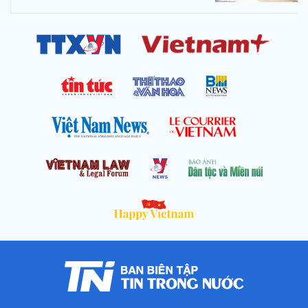
Đề xuất thí điểm làn vượt xe trên
cao tốc từ quý IV/2026
Đổi mới, sắp xếp trường lớp học
vì lợi ích học sinh