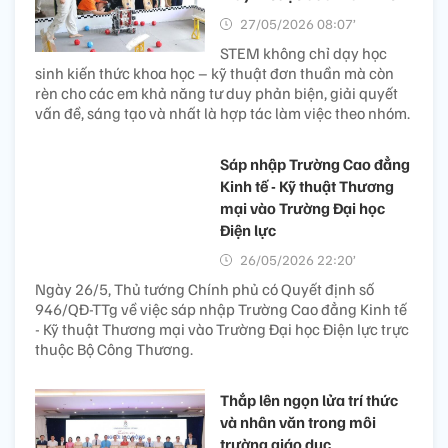
27/05/2026 08:40’
Từ những việc làm cụ thể,
thiết thực, việc học tập và
làm theo 5 điều Bác Hồ dạy đã trở thành động lực để
thiếu nhi Tây Ninh nỗ lực học tập, rèn luyện, sống nhân
ái và nuôi dưỡng những ước mơ đẹp.
Giáo dục STEM: Cần môi
trường trải nghiệm thực sự
thay vì cuộc đua thành tích
27/05/2026 08:07’
STEM không chỉ dạy học
sinh kiến thức khoa học – kỹ thuật đơn thuần mà còn
rèn cho các em khả năng tư duy phản biện, giải quyết
vấn đề, sáng tạo và nhất là hợp tác làm việc theo nhóm.
Sáp nhập Trường Cao đẳng
Kinh tế - Kỹ thuật Thương
mại vào Trường Đại học