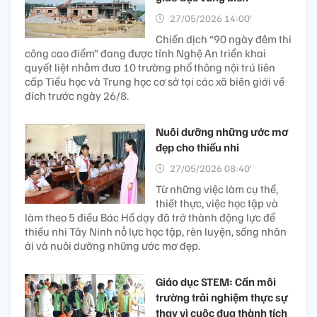
27/05/2026 16:25’
Ngày 27/5, Phó Chủ tịch
Thường trực UBND tỉnh Sơn
La Hà Trung Chiến đã chủ trì buổi làm việc với Sở Giáo
dục và Đào tạo cùng các sở, ngành liên quan về công
tác chuẩn bị tổ chức các kỳ thi năm 2026.
90 ngày đêm thi công cao
điểm: "Luồng gió mới" cho
giáo dục vùng biên
27/05/2026 14:00’
Chiến dịch “90 ngày đêm thi
công cao điểm” đang được tỉnh Nghệ An triển khai
quyết liệt nhằm đưa 10 trường phổ thông nội trú liên
cấp Tiểu học và Trung học cơ sở tại các xã biên giới về
đích trước ngày 26/8.
Nuôi dưỡng những ước mơ
đẹp cho thiếu nhi