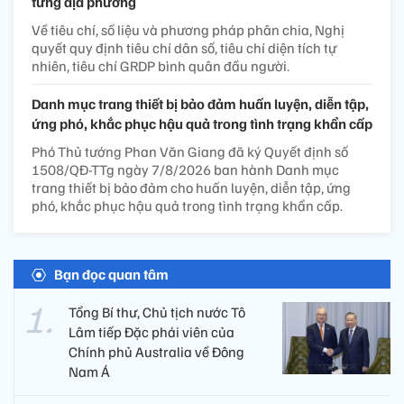
Trước 31/8/2026, hoàn thành kế hoạch cơ cấu lại vốn
nhà nước tại doanh nghiệp
Theo đó, khẩn trương xây dựng và phê duyệt Kế hoạch
cơ cấu lại vốn nhà nước tại doanh nghiệp giai đoạn
2026 - 2030 đối với các doanh nghiệp nhà nước, doanh
nghiệp có vốn nhà nước thuộc phạm vi quản lý, hoàn
thành trước ngày 31/8/2026.
Nguyên tắc, tiêu chí phân chia thuế giá trị gia tăng cho
từng địa phương
Về tiêu chí, số liệu và phương pháp phân chia, Nghị
quyết quy định tiêu chí dân số, tiêu chí diện tích tự
nhiên, tiêu chí GRDP bình quân đầu người.
Danh mục trang thiết bị bảo đảm huấn luyện, diễn tập,
ứng phó, khắc phục hậu quả trong tình trạng khẩn cấp
Phó Thủ tướng Phan Văn Giang đã ký Quyết định số
1508/QĐ-TTg ngày 7/8/2026 ban hành Danh mục
trang thiết bị bảo đảm cho huấn luyện, diễn tập, ứng