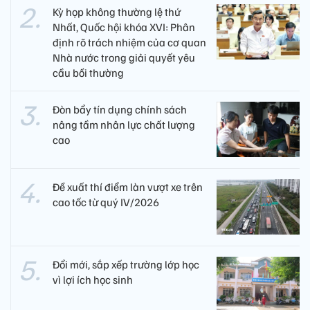
phó, khắc phục hậu quả trong tình trạng khẩn cấp.
Bạn đọc quan tâm
Tổng Bí thư, Chủ tịch nước Tô
Lâm tiếp Đặc phái viên của
Chính phủ Australia về Đông
Nam Á
Kỳ họp không thường lệ thứ
Nhất, Quốc hội khóa XVI: Phân
định rõ trách nhiệm của cơ quan
Nhà nước trong giải quyết yêu
cầu bồi thường
Đòn bẩy tín dụng chính sách
nâng tầm nhân lực chất lượng
cao