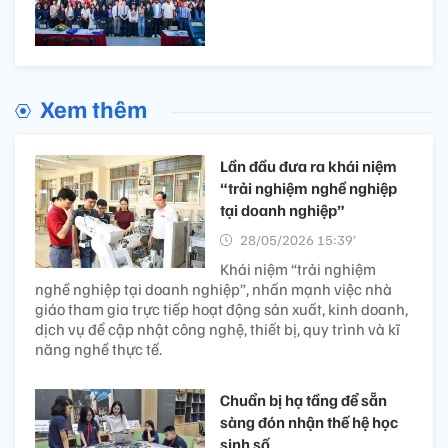
Chủ tịch UBND thành phố Huế Nguyễn Văn
Phương khẳng định, Huế luôn chủ động tham gia
vào các hoạt động của Hiệp hội, thể hiện mong
muốn, quyết tâm cao trong việc hội nhập sâu rộng
vào các hoạt động hợp tác quốc tế, nhất là trong
khuôn khổ Cộng đồng Pháp ngữ.
10 năm lan tỏa tình yêu
Pháp ngữ và tinh thần sáng
tạo của phóng viên trẻ
Xem thêm
Lần đầu đưa ra khái niệm
“trải nghiệm nghề nghiệp
tại doanh nghiệp”