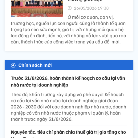
Điện lực
26/05/2026 22:20’
Ngày 26/5, Thủ tướng Chính phủ có Quyết định số
946/QĐ-TTg về việc sáp nhập Trường Cao đẳng Kinh tế
- Kỹ thuật Thương mại vào Trường Đại học Điện lực trực
thuộc Bộ Công Thương.
Thắp lên ngọn lửa trí thức
và nhân văn trong môi
trường giáo dục
26/05/2026 19:38’
Ở mỗi cơ quan, đơn vị,
trường học, nguồn lực con người cũng là thành tố quan
trọng tạo nên sức mạnh, giá trị với những mối quan hệ
lao động ổn định, tiến bộ, với những nỗ lực vượt qua rào
cản, thách thức của công việc trong yêu cầu đổi mới.
Chính sách mới