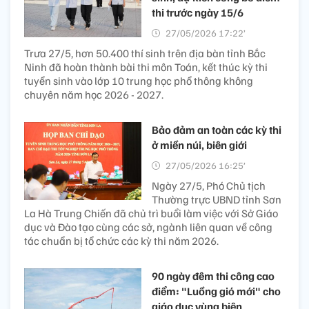
Đối tượng tham gia là thanh
niên từ 16 đến 35 tuổi, chia thành ba bảng thi gồm: cán
bộ Đoàn, Hội các cấp; thanh niên là công chức, viên
chức, người lao động trong cơ quan nhà nước, doanh
nghiệp; thanh niên thuộc lực lượng vũ trang gồm công
an và quân đội.
Bắc Ninh: Đề thi vào lớp 10
phù hợp với năng lực học
sinh, dự kiến công bố điểm
thi trước ngày 15/6
27/05/2026 17:22’
Trưa 27/5, hơn 50.400 thí sinh trên địa bàn tỉnh Bắc
Ninh đã hoàn thành bài thi môn Toán, kết thúc kỳ thi
tuyển sinh vào lớp 10 trung học phổ thông không
chuyên năm học 2026 - 2027.
Bảo đảm an toàn các kỳ thi
ở miền núi, biên giới