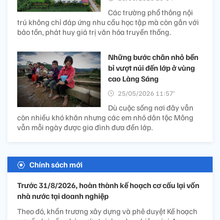
Các trường phổ thông nội
trú không chỉ đáp ứng nhu cầu học tập mà còn gắn với
bảo tồn, phát huy giá trị văn hóa truyền thống.
Những bước chân nhỏ bền
bỉ vượt núi đến lớp ở vùng
cao Làng Sáng
25/05/2026 11:57’
Dù cuộc sống nơi đây vẫn
còn nhiều khó khăn nhưng các em nhỏ dân tộc Mông
vẫn mỗi ngày được gia đình đưa đến lớp.
Chính sách mới
Trước 31/8/2026, hoàn thành kế hoạch cơ cấu lại vốn
nhà nước tại doanh nghiệp
Theo đó, khẩn trương xây dựng và phê duyệt Kế hoạch