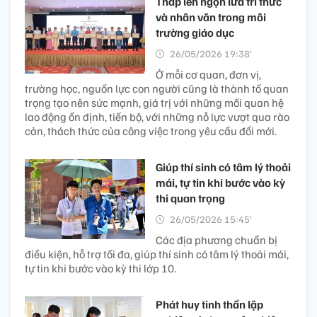
Thắp lên ngọn lửa trí thức
và nhân văn trong môi
trường giáo dục
26/05/2026 19:38’
Ở mỗi cơ quan, đơn vị,
trường học, nguồn lực con người cũng là thành tố quan
trọng tạo nên sức mạnh, giá trị với những mối quan hệ
lao động ổn định, tiến bộ, với những nỗ lực vượt qua rào
cản, thách thức của công việc trong yêu cầu đổi mới.
Giúp thí sinh có tâm lý thoải
mái, tự tin khi bước vào kỳ
thi quan trọng
26/05/2026 15:45’
Các địa phương chuẩn bị
điều kiện, hỗ trợ tối đa, giúp thí sinh có tâm lý thoải mái,
tự tin khi bước vào kỳ thi lớp 10.
Phát huy tinh thần lập