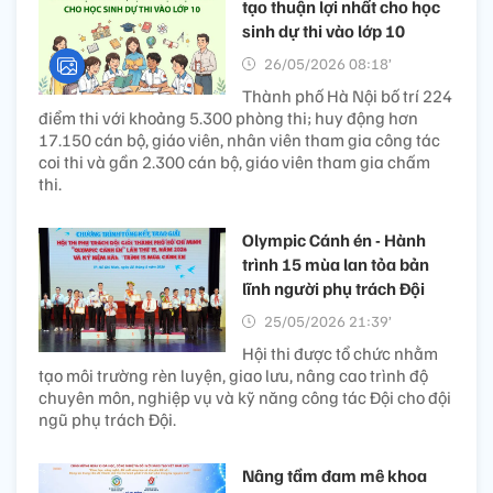
tạo thuận lợi nhất cho học
sinh dự thi vào lớp 10
26/05/2026 08:18’
Thành phố Hà Nội bố trí 224
điểm thi với khoảng 5.300 phòng thi; huy động hơn
17.150 cán bộ, giáo viên, nhân viên tham gia công tác
coi thi và gần 2.300 cán bộ, giáo viên tham gia chấm
thi.
Olympic Cánh én - Hành
trình 15 mùa lan tỏa bản
lĩnh người phụ trách Đội
25/05/2026 21:39’
Hội thi được tổ chức nhằm
tạo môi trường rèn luyện, giao lưu, nâng cao trình độ
chuyên môn, nghiệp vụ và kỹ năng công tác Đội cho đội
ngũ phụ trách Đội.
Nâng tầm đam mê khoa