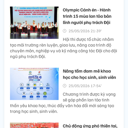
Olympic Cánh én - Hành
trình 15 mùa lan tỏa bản
lĩnh người phụ trách Đội
25/05/2026 21:39’
Hội thi được tổ chức nhằm
tạo môi trường rèn luyện, giao lưu, nâng cao trình độ
chuyên môn, nghiệp vụ và kỹ năng công tác Đội cho đội
ngũ phụ trách Đội.
Nâng tầm đam mê khoa
học cho học sinh, sinh viên
25/05/2026 17:54’
Chương trình được kỳ vọng
sẽ góp phần lan tỏa tinh
thần yêu khoa học, thúc đẩy văn hóa đổi mới sáng tạo
trong học sinh, sinh viên.
Chủ động ứng phó thiên tai,