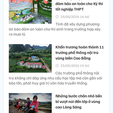
đảm bảo an toàn cho Kỳ thi
tốt nghiệp​ THPT
25/05/2026 16:46’
Tỉnh đã xây dựng phương
án bảo đảm an toàn cho thí sinh trong trường hợp xảy
ra mưa lũ.
Khẩn trương hoàn thành 11
trường phổ thông nội trú
vùng biên Cao Bằng
25/05/2026 15:54’
Các trường phổ thông nội
trú không chỉ đáp ứng nhu cầu học tập mà còn gắn với
bảo tồn, phát huy giá trị văn hóa truyền thống.
Những bước chân nhỏ bền
bỉ vượt núi đến lớp ở vùng
cao Làng Sáng