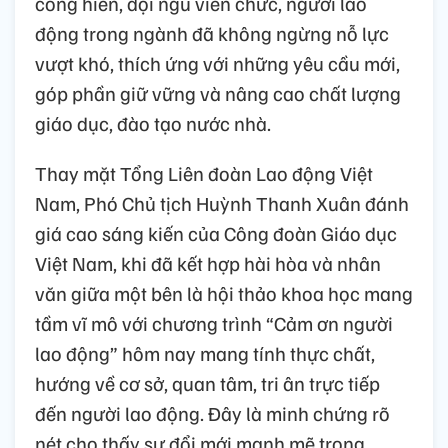
cống hiến, đội ngũ viên chức, người lao
động trong ngành đã không ngừng nỗ lực
vượt khó, thích ứng với những yêu cầu mới,
góp phần giữ vững và nâng cao chất lượng
giáo dục, đào tạo nước nhà.
Thay mặt Tổng Liên đoàn Lao động Việt
Nam, Phó Chủ tịch Huỳnh Thanh Xuân đánh
giá cao sáng kiến của Công đoàn Giáo dục
Việt Nam, khi đã kết hợp hài hòa và nhân
văn giữa một bên là hội thảo khoa học mang
tầm vĩ mô với chương trình “Cảm ơn người
lao động” hôm nay mang tính thực chất,
hướng về cơ sở, quan tâm, tri ân trực tiếp
đến người lao động. Đây là minh chứng rõ
nét cho thấy sự đổi mới mạnh mẽ trong