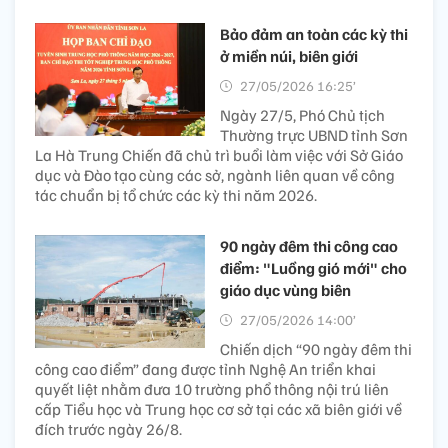
Bảo đảm an toàn các kỳ thi
ở miền núi, biên giới
27/05/2026 16:25’
Ngày 27/5, Phó Chủ tịch
Thường trực UBND tỉnh Sơn
La Hà Trung Chiến đã chủ trì buổi làm việc với Sở Giáo
dục và Đào tạo cùng các sở, ngành liên quan về công
tác chuẩn bị tổ chức các kỳ thi năm 2026.
90 ngày đêm thi công cao
điểm: "Luồng gió mới" cho
giáo dục vùng biên
27/05/2026 14:00’
Chiến dịch “90 ngày đêm thi
công cao điểm” đang được tỉnh Nghệ An triển khai
quyết liệt nhằm đưa 10 trường phổ thông nội trú liên
cấp Tiểu học và Trung học cơ sở tại các xã biên giới về
đích trước ngày 26/8.