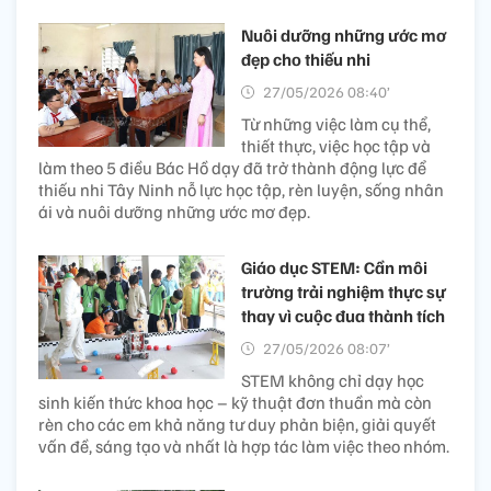
Nuôi dưỡng những ước mơ
đẹp cho thiếu nhi
27/05/2026 08:40’
Từ những việc làm cụ thể,
thiết thực, việc học tập và
làm theo 5 điều Bác Hồ dạy đã trở thành động lực để
thiếu nhi Tây Ninh nỗ lực học tập, rèn luyện, sống nhân
ái và nuôi dưỡng những ước mơ đẹp.
Giáo dục STEM: Cần môi
trường trải nghiệm thực sự
thay vì cuộc đua thành tích
27/05/2026 08:07’
STEM không chỉ dạy học
sinh kiến thức khoa học – kỹ thuật đơn thuần mà còn
rèn cho các em khả năng tư duy phản biện, giải quyết
vấn đề, sáng tạo và nhất là hợp tác làm việc theo nhóm.