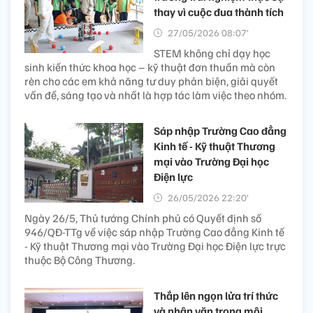
thay vì cuộc đua thành tích
27/05/2026 08:07’
STEM không chỉ dạy học
sinh kiến thức khoa học – kỹ thuật đơn thuần mà còn
rèn cho các em khả năng tư duy phản biện, giải quyết
vấn đề, sáng tạo và nhất là hợp tác làm việc theo nhóm.
Sáp nhập Trường Cao đẳng
Kinh tế - Kỹ thuật Thương
mại vào Trường Đại học
Điện lực
26/05/2026 22:20’
Ngày 26/5, Thủ tướng Chính phủ có Quyết định số
946/QĐ-TTg về việc sáp nhập Trường Cao đẳng Kinh tế
- Kỹ thuật Thương mại vào Trường Đại học Điện lực trực
thuộc Bộ Công Thương.
Thắp lên ngọn lửa trí thức
và nhân văn trong môi