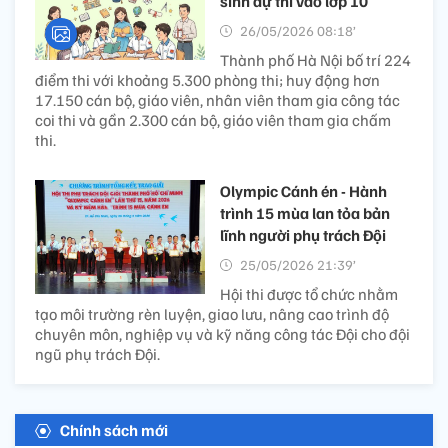
sinh dự thi vào lớp 10
26/05/2026 08:18’
Thành phố Hà Nội bố trí 224
điểm thi với khoảng 5.300 phòng thi; huy động hơn
17.150 cán bộ, giáo viên, nhân viên tham gia công tác
coi thi và gần 2.300 cán bộ, giáo viên tham gia chấm
thi.
Olympic Cánh én - Hành
trình 15 mùa lan tỏa bản
lĩnh người phụ trách Đội
25/05/2026 21:39’
Hội thi được tổ chức nhằm
tạo môi trường rèn luyện, giao lưu, nâng cao trình độ
chuyên môn, nghiệp vụ và kỹ năng công tác Đội cho đội
ngũ phụ trách Đội.
Chính sách mới