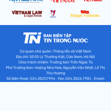
Cơ quan chủ quản: Thông tấn xã Việt Nam
Địa chỉ: Số 05 Lý Thường Kiệt, Cửa Nam, Hà Nội
Chịu trách nhiệm: Trưởng ban Trần Ngọc Tú
Phó Trưởng ban: Hoàng Như Hoa, Nguyễn Văn Nhật, Lê Thị
Thu Hương
Số điện thoại: 024.38257994 - Fax: 024.3826.7981 - Email:
tap.phongbien@gmail.com
Không sao chép nội dung khi chưa có sự đồng ý bằng văn bản