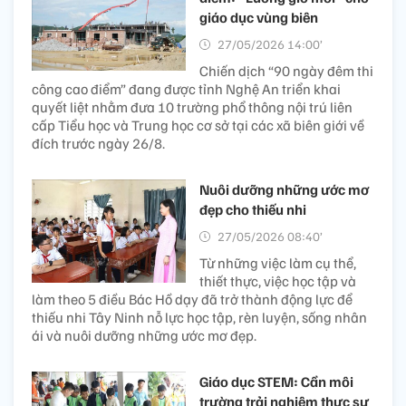
giáo dục vùng biên
27/05/2026 14:00’
Chiến dịch “90 ngày đêm thi
công cao điểm” đang được tỉnh Nghệ An triển khai
quyết liệt nhằm đưa 10 trường phổ thông nội trú liên
cấp Tiểu học và Trung học cơ sở tại các xã biên giới về
đích trước ngày 26/8.
Nuôi dưỡng những ước mơ
đẹp cho thiếu nhi
27/05/2026 08:40’
Từ những việc làm cụ thể,
thiết thực, việc học tập và
làm theo 5 điều Bác Hồ dạy đã trở thành động lực để
thiếu nhi Tây Ninh nỗ lực học tập, rèn luyện, sống nhân
ái và nuôi dưỡng những ước mơ đẹp.
Giáo dục STEM: Cần môi
trường trải nghiệm thực sự