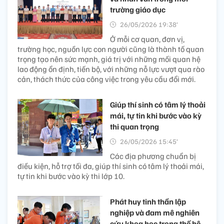
trường giáo dục
26/05/2026 19:38’
Ở mỗi cơ quan, đơn vị,
trường học, nguồn lực con người cũng là thành tố quan
trọng tạo nên sức mạnh, giá trị với những mối quan hệ
lao động ổn định, tiến bộ, với những nỗ lực vượt qua rào
cản, thách thức của công việc trong yêu cầu đổi mới.
Giúp thí sinh có tâm lý thoải
mái, tự tin khi bước vào kỳ
thi quan trọng
26/05/2026 15:45’
Các địa phương chuẩn bị
điều kiện, hỗ trợ tối đa, giúp thí sinh có tâm lý thoải mái,
tự tin khi bước vào kỳ thi lớp 10.
Phát huy tinh thần lập
nghiệp và đam mê nghiên
cứu khoa học trong thế hệ