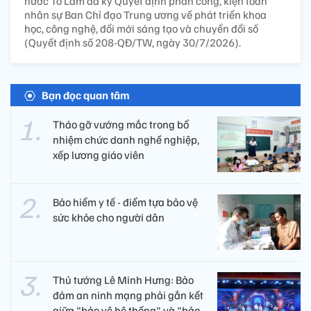
nước Tô Lâm đã ký Quyết định phân công, kiện toàn
nhân sự Ban Chỉ đạo Trung ương về phát triển khoa
học, công nghệ, đổi mới sáng tạo và chuyển đổi số
(Quyết định số 208-QĐ/TW, ngày 30/7/2026).
Bạn đọc quan tâm
Tháo gỡ vướng mắc trong bổ
nhiệm chức danh nghề nghiệp,
xếp lương giáo viên
Bảo hiểm y tế - điểm tựa bảo vệ
sức khỏe cho người dân
Thủ tướng Lê Minh Hưng: Bảo
đảm an ninh mạng phải gắn kết
giữa "bảo vệ hệ thống" và "bảo