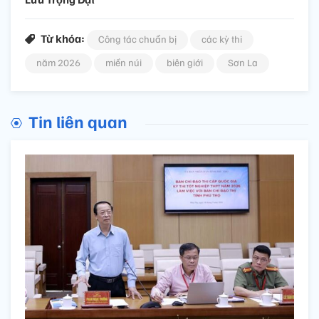
Từ khóa:
Công tác chuẩn bị
các kỳ thi
năm 2026
miền núi
biên giới
Sơn La
Tin liên quan