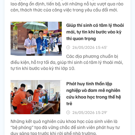
lao động ổn định, tiến bộ, với những nỗ lực vượt qua rào
cản, thách thức của công việc trong yêu cầu đổi mới.
Giúp thí sinh có tâm lý thoải
mái, tự tin khi bước vào kỳ
thi quan trọng
26/05/2026 15:45’
Các địa phương chuẩn bị
điều kiện, hỗ trợ tối đa, giúp thí sinh có tâm lý thoải mái,
tự tin khi bước vào kỳ thi lớp 10.
Phát huy tinh thần lập
nghiệp và đam mê nghiên
cứu khoa học trong thế hệ
trẻ
26/05/2026 15:29’
Những kết quả nghiên cứu khoa học của sinh viên là
“bệ phóng” tạo đà vững chắc để sinh viên phát huy tư
duy sáng tạo trước khi rời ghế nhà trường.