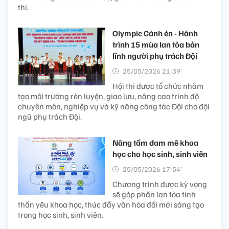
thi.
Olympic Cánh én - Hành
trình 15 mùa lan tỏa bản
lĩnh người phụ trách Đội
25/05/2026 21:39’
Hội thi được tổ chức nhằm
tạo môi trường rèn luyện, giao lưu, nâng cao trình độ
chuyên môn, nghiệp vụ và kỹ năng công tác Đội cho đội
ngũ phụ trách Đội.
Nâng tầm đam mê khoa
học cho học sinh, sinh viên
25/05/2026 17:54’
Chương trình được kỳ vọng
sẽ góp phần lan tỏa tinh
thần yêu khoa học, thúc đẩy văn hóa đổi mới sáng tạo
trong học sinh, sinh viên.